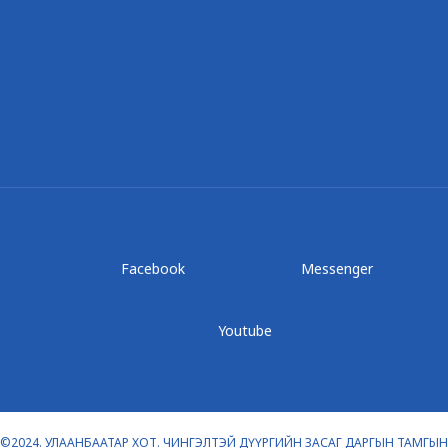
Facebook
Messenger
Youtube
©2024. УЛААНБААТАР ХОТ. ЧИНГЭЛТЭЙ ДҮҮРГИЙН ЗАСАГ ДАРГЫН ТАМГЫН