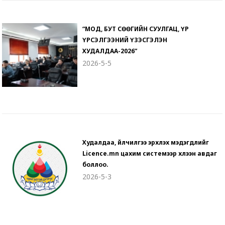
“МОД, БУТ СӨӨГИЙН СУУЛГАЦ, ҮР
ҮРСЭЛГЭЭНИЙ ҮЗЭСГЭЛЭН
ХУДАЛДАА-2026”
2026-5-5
Худалдаа, үйлчилгээ эрхлэх мэдэгдлийг
Licence.mn цахим системээр хүлээн авдаг
боллоо.
2026-5-3