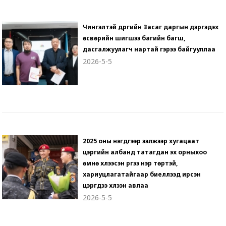
Чингэлтэй дүүргийн Засаг даргын дэргэдэх
өсвөрийн шигшээ багийн багш,
дасгалжуулагч нартай гэрээ байгууллаа
2026-5-5
2025 оны нэгдүгээр ээлжээр хугацаат
цэргийн албанд татагдан эх орныхоо
өмнө хүлээсэн үүргээ нэр төртэй,
хариуцлагатайгаар биелүүлээд ирсэн
цэргүүдээ хүлээн авлаа
2026-5-5