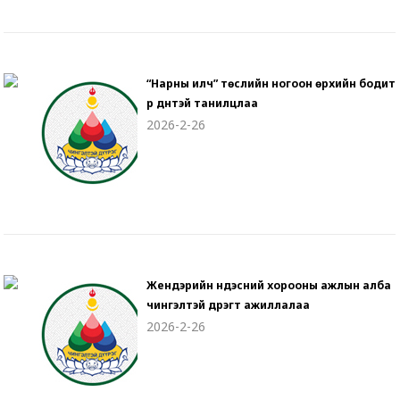
“Нарны илч” төслийн ногоон өрхийн бодит
үр дүнтэй танилцлаа
2026-2-26
Жендэрийн үндэсний хорооны ажлын алба
чингэлтэй дүүрэгт ажиллалаа
2026-2-26