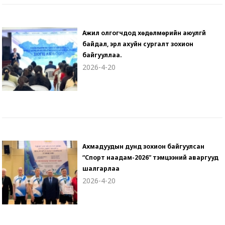
Ажил олгогчдод хөдөлмөрийн аюулгүй
байдал, эрүүл ахуйн сургалт зохион
байгууллаа.
2026-4-20
Ахмадуудын дунд зохион байгуулсан
“Спорт наадам-2026” тэмцээний аваргууд
шалгарлаа
2026-4-20