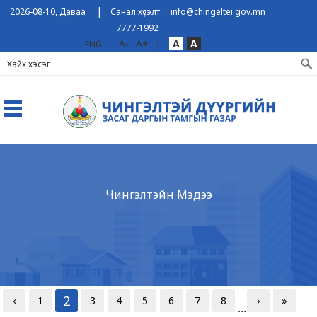
|
2026-08-10, Даваа
Санал хүсэлт
info@chingeltei.gov.mn
7777-1992
A-
A+
|
A
A
ENG
Чингэлтэйн Мэдээ
2
‹
1
3
4
5
6
7
8
›
»
...