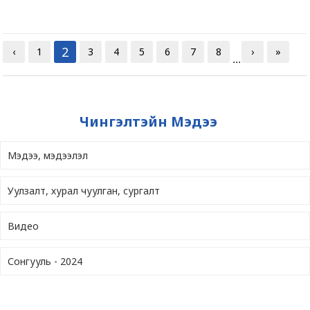
2
‹
1
3
4
5
6
7
8
›
»
...
Чингэлтэйн Мэдээ
Мэдээ, мэдээлэл
Уулзалт, хурал чуулган, сургалт
Видео
Сонгууль - 2024