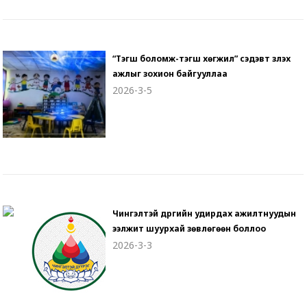
“Тэгш боломж-тэгш хөгжил” сэдэвт үзүүлэх
ажлыг зохион байгууллаа
2026-3-5
Чингэлтэй дүүргийн удирдах ажилтнуудын
ээлжит шуурхай зөвлөгөөн боллоо
2026-3-3