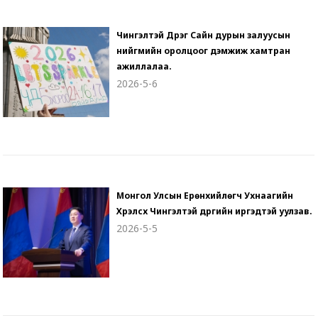
Чингэлтэй Дүүрэг Сайн дурын залуусын
нийгмийн оролцоог дэмжиж хамтран
ажиллалаа.
2026-5-6
Монгол Улсын Ерөнхийлөгч Ухнаагийн
Хүрэлсүх Чингэлтэй дүүргийн иргэдтэй уулзав.
2026-5-5