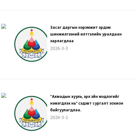
Засаг даргын нэрэмжит эрдэм
шинжилгээний илтгэлийн уралдаан
зарлагдлаа
2026-3-3
"Ахмадын хууль, эрх зүйн мэдлэгийг
нэмэгдүүлэх нь” сэдэвт сургалт зохион
байгуулагдлаа.
2026-3-2