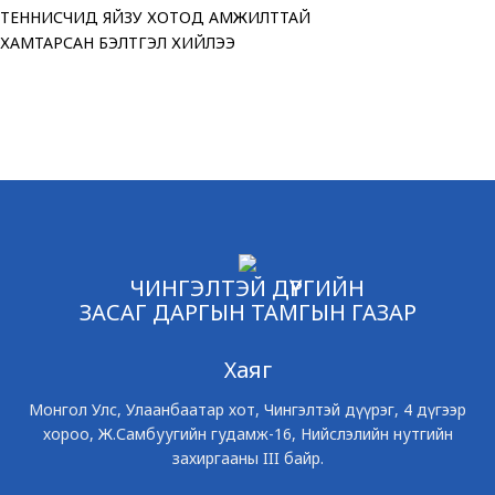
ЗАРЛАЖ БАЙНА
ҮЗЭСГЭЛЭН ХУДАЛДА
“МОНГОЛ УЛСЫН ИР
ӨРГӨЛӨӨ
ЧИНГЭЛТЭЙ ДҮҮРГИЙН
ЗАСАГ ДАРГЫН ТАМГЫН ГАЗАР
Хаяг
Монгол Улс, Улаанбаатар хот, Чингэлтэй дүүрэг, 4 дүгээр
хороо, Ж.Самбуугийн гудамж-16, Нийслэлийн нутгийн
захиргааны III байр.