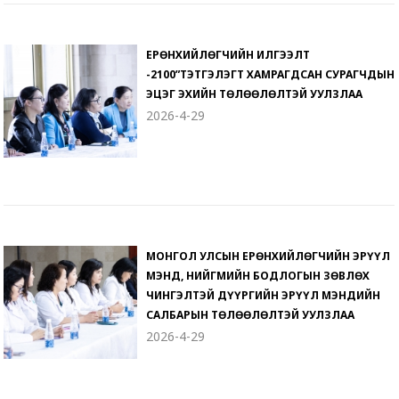
ЕРӨНХИЙЛӨГЧИЙН ИЛГЭЭЛТ
-2100”ТЭТГЭЛЭГТ ХАМРАГДСАН СУРАГЧДЫН
ЭЦЭГ ЭХИЙН ТӨЛӨӨЛӨЛТЭЙ УУЛЗЛАА
2026-4-29
МОНГОЛ УЛСЫН ЕРӨНХИЙЛӨГЧИЙН ЭРҮҮЛ
МЭНД, НИЙГМИЙН БОДЛОГЫН ЗӨВЛӨХ
ЧИНГЭЛТЭЙ ДҮҮРГИЙН ЭРҮҮЛ МЭНДИЙН
САЛБАРЫН ТӨЛӨӨЛӨЛТЭЙ УУЛЗЛАА
2026-4-29