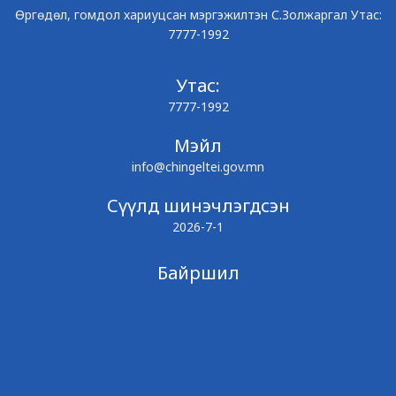
Өргөдөл, гомдол хариуцсан мэргэжилтэн С.Золжаргал Утас:
7777-1992
Утас:
7777-1992
Мэйл
info@chingeltei.gov.mn
Сүүлд шинэчлэгдсэн
2026-7-1
Байршил