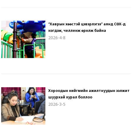
“Хаврын хөөстэй цэвэрлэгээ” аянд СӨХ-үүд
нэгдэж, челленж өрнүүлж байна
2026-4-8
Хороодын нийгмийн ажилтнуудын ээлжит
шуурхай хурал боллоо
2026-3-5