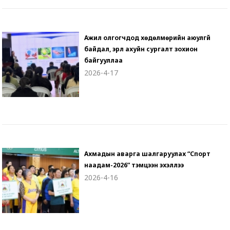
Ажил олгогчдод хөдөлмөрийн аюулгүй
байдал, эрүүл ахуйн сургалт зохион
байгууллаа
2026-4-17
Ахмадын аварга шалгаруулах “Спорт
наадам-2026” тэмцээн эхэллээ
2026-4-16