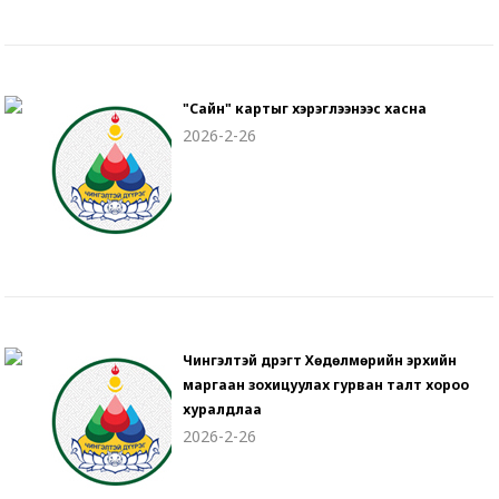
"Сайн" картыг хэрэглээнээс хасна
2026-2-26
Чингэлтэй дүүрэгт Хөдөлмөрийн эрхийн
маргаан зохицуулах гурван талт хороо
хуралдлаа
2026-2-26