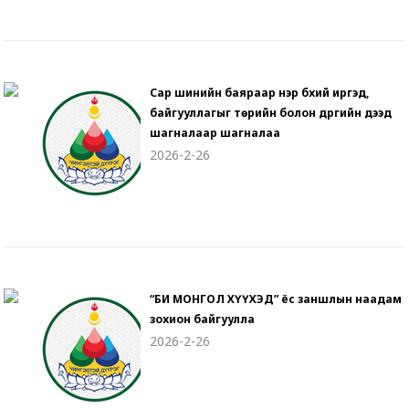
Сар шинийн баяраар нэр бүхий иргэд,
байгууллагыг төрийн болон дүүргийн дээд
шагналаар шагналаа
2026-2-26
“БИ МОНГОЛ ХҮҮХЭД” ёс заншлын наадам
зохион байгуулла
2026-2-26