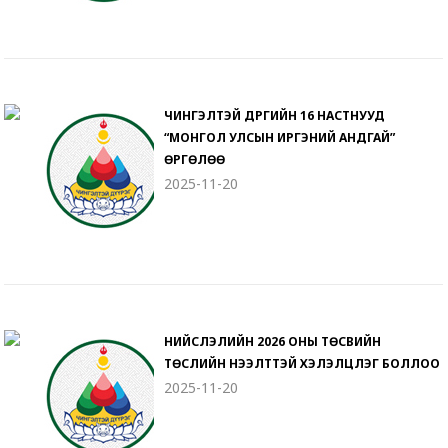
ЧИНГЭЛТЭЙ ДҮҮРГИЙН 16 НАСТНУУД
“МОНГОЛ УЛСЫН ИРГЭНИЙ АНДГАЙ”
ӨРГӨЛӨӨ
2025-11-20
НИЙСЛЭЛИЙН 2026 ОНЫ ТӨСВИЙН
ТӨСЛИЙН НЭЭЛТТЭЙ ХЭЛЭЛЦҮҮЛЭГ БОЛЛОО
2025-11-20