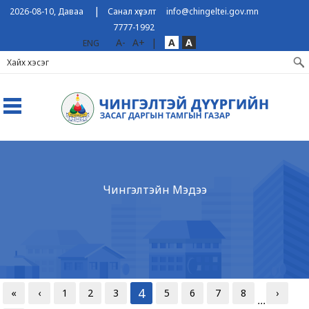
|
2026-08-10, Даваа
Санал хүсэлт
info@chingeltei.gov.mn
7777-1992
A-
A+
|
A
A
ENG
Чингэлтэйн Мэдээ
4
«
‹
1
2
3
5
6
7
8
›
...