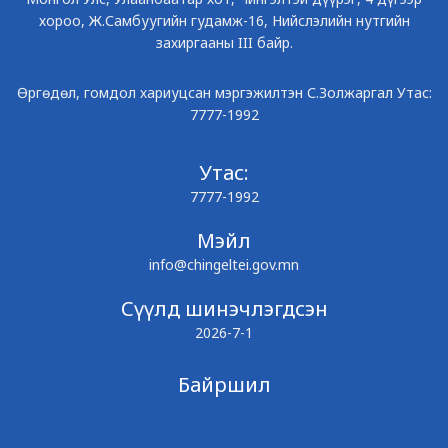
хороо, Ж.Самбуугийн гудамж-16, Нийслэлийн нутгийн
захиргааны III байр.
Өргөдөл, гомдол хариуцсан мэргэжилтэн С.Золжаргал Утас:
7777-1992
Утас:
7777-1992
Мэйл
info@chingeltei.gov.mn
Сүүлд шинэчлэгдсэн
2026-7-1
Байршил