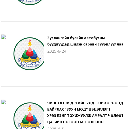
Зуслангийн бүсийн автобусны
буудлуудад шилэн саравч суурилууллаа
2025-6-24
ЧИНГЭЛТЭЙ ДҮҮРГИЙН 24 ДҮГЭЭР ХОРООНД
БАЙРЛАХ "ЗУУН МОД" ЦЭЦЭРЛЭГТ
ХҮРЭЭЛЭНГ ТОХИЖУУЛЖ АМРАЛТ ЧӨЛӨӨТ
ЦАГИЙН НОГООН БҮС БОЛГОНО
2025-6-5