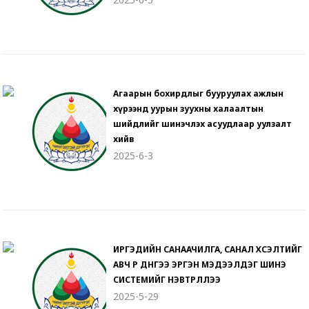
Агаарын бохирдлыг бууруулах ажлын
хүрээнд уурын зуухны халаалтын
шийдлийг шинэчлэх асуудлаар уулзалт
хийв
2025-6-3
ИРГЭДИЙН САНААЧИЛГА, САНАЛ ХҮСЭЛТИЙГ
АВЧ ҮР ДҮНГЭЭ ЭРГЭН МЭДЭЭЛДЭГ ШИНЭ
СИСТЕМИЙГ НЭВТРҮҮЛЛЭЭ
2025-5-29