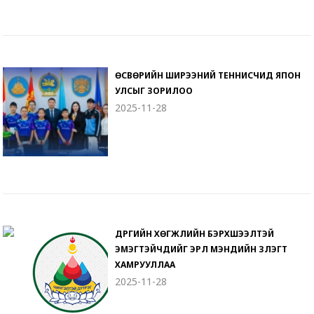
ӨСВӨРИЙН ШИРЭЭНИЙ ТЕННИСЧИД ЯПОН
УЛСЫГ ЗОРИЛОО
2025-11-28
ДҮҮРГИЙН ХӨГЖЛИЙН БЭРХШЭЭЛТЭЙ
ЭМЭГТЭЙЧҮҮДИЙГ ЭРҮҮЛ МЭНДИЙН ҮЗЛЭГТ
ХАМРУУЛЛАА
2025-11-28