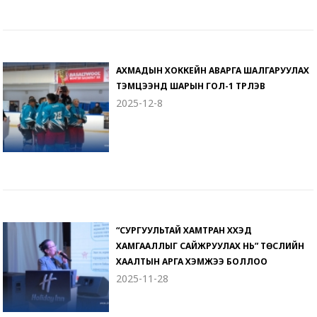
АХМАДЫН ХОККЕЙН АВАРГА ШАЛГАРУУЛАХ
ТЭМЦЭЭНД ШАРЫН ГОЛ-1 ТҮРҮҮЛЭВ
2025-12-8
“СУРГУУЛЬТАЙ ХАМТРАН ХҮҮХЭД
ХАМГААЛЛЫГ САЙЖРУУЛАХ НЬ” ТӨСЛИЙН
ХААЛТЫН АРГА ХЭМЖЭЭ БОЛЛОО
2025-11-28