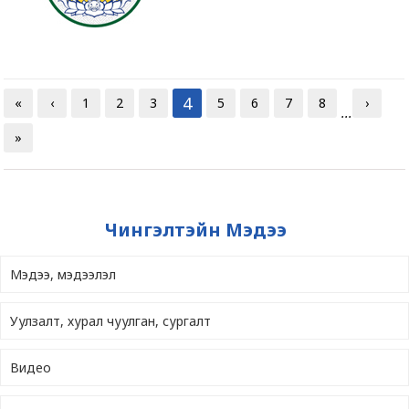
4
«
‹
1
2
3
5
6
7
8
›
...
»
Чингэлтэйн Мэдээ
Мэдээ, мэдээлэл
Уулзалт, хурал чуулган, сургалт
Видео