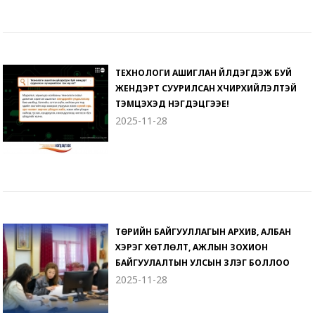
ТЕХНОЛОГИ АШИГЛАН ҮЙЛДЭГДЭЖ БУЙ
ЖЕНДЭРТ СУУРИЛСАН ХҮЧИРХИЙЛЭЛТЭЙ
ТЭМЦЭХЭД НЭГДЭЦГЭЭЕ!
2025-11-28
ТӨРИЙН БАЙГУУЛЛАГЫН АРХИВ, АЛБАН
ХЭРЭГ ХӨТЛӨЛТ, АЖЛЫН ЗОХИОН
БАЙГУУЛАЛТЫН УЛСЫН ҮЗЛЭГ БОЛЛОО
2025-11-28