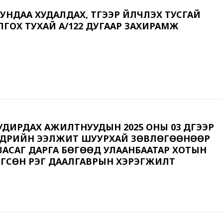
УНДАА ХУДАЛДАХ, ТҮҮГЭЭР ҮЙЛЧЛЭХ ТУСГАЙ
ГОХ ТУХАЙ А/122 ДУГААР ЗАХИРАМЖ
ДИРДАХ АЖИЛТНУУДЫН 2025 ОНЫ 03 ДҮГЭЭР
ӨДРИЙН ЭЭЛЖИТ ШУУРХАЙ ЗӨВЛӨГӨӨНӨӨР
АСАГ ДАРГА БӨГӨӨД УЛААНБААТАР ХОТЫН
ГСӨН ҮҮРЭГ ДААЛГАВРЫН ХЭРЭГЖИЛТ