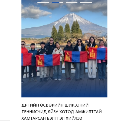
ДҮҮРГИЙН ӨСВӨРИЙН ШИРЭЭНИЙ
“АМАР БА
ТЕНДЕРИ
ЧИНГЭЛТЭ
ТЕННИСЧИД ЯЙЗУ ХОТОД АМЖИЛТТАЙ
ҮЗЭСГЭЛЭ
ЗАРЛАЖ Б
“МОНГОЛ 
ХАМТАРСАН БЭЛТГЭЛ ХИЙЛЭЭ
ӨРГӨЛӨӨ