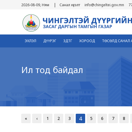
|
2026-08-09, Ням
Санал хүсэлт
info@chingeltei.gov.mn
7
ЭХЛЭЛ
ДҮҮРЭГ
ЗДТГ
ХОРООД
ТӨСӨЛД САНАЛ 
Ил тод байдал
4
«
‹
1
2
3
5
6
7
8