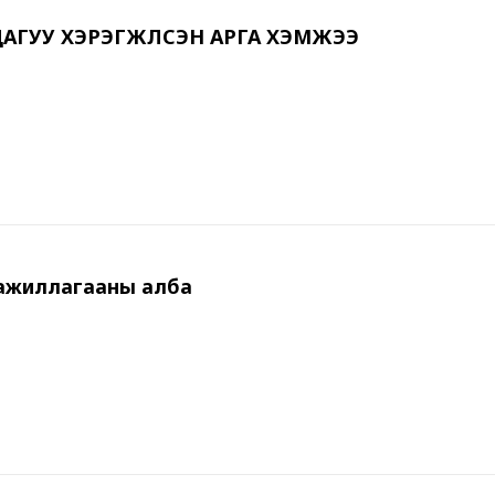
ГУУ ХЭРЭГЖҮҮЛСЭН АРГА ХЭМЖЭЭ
 ажиллагааны алба