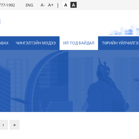
A-
A+
|
A
A
777-1992
ENG
АВАХ
ЧИНГЭЛТЭЙН МЭДЭЭ
ИЛ ТОД БАЙДАЛ
ТӨРИЙН ҮЙЛЧИЛГЭ
›
»