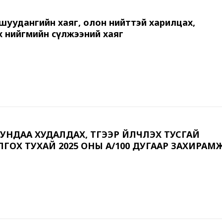
 шуудангийн хаяг, олон нийттэй харилцах,
х нийгмийн сүлжээний хаяг
УНДАА ХУДАЛДАХ, ТҮҮГЭЭР ҮЙЛЧЛЭХ ТУСГАЙ
ГОХ ТУХАЙ 2025 ОНЫ А/100 ДУГААР ЗАХИРАМ