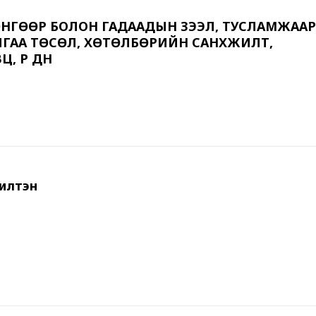
НГӨӨР БОЛОН ГАДААДЫН ЗЭЭЛ, ТУСЛАМЖААР
ЙГАА ТӨСӨЛ, ХӨТӨЛБӨРИЙН САНХҮҮЖИЛТ,
, ҮР ДҮН
илтэн