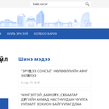
Э
ХУУЛЬ ЭРХ ЗҮЙ
ХОЛБОО БАРИХ
үйл
Шинэ мэдээ
"ЭРЧҮҮДЭЭ СОНСЪЁ" НӨЛӨӨЛЛИЙН АЯНГ
ЭХЛҮҮЛЛЭЭ
6 сар 15. 8:41
ЧИНГЭЛТЭЙ ,БАЯНЗҮРХ ,CҮХБААТАР
ДҮҮРГИЙН АХМАД НАСТНУУДЫН ЧУУЛГА
УУЛЗАЛТ ЗОХИОН БАЙГУУЛАГДЛАА