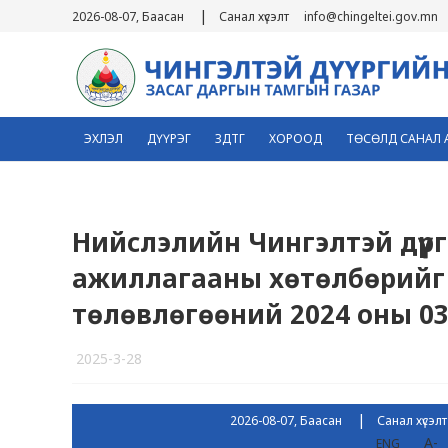
|
2026-08-07, Баасан
Санал хүсэлт
info@chingeltei.gov.mn
ЭХЛЭЛ
ДҮҮРЭГ
ЗДТГ
ХОРООД
ТӨСӨЛД САНАЛ 
Нийслэлийн Чингэлтэй дүүрг
ажиллагааны хөтөлбөрийг х
төлөвлөгөөний 2024 оны 0
2025-3-28
360