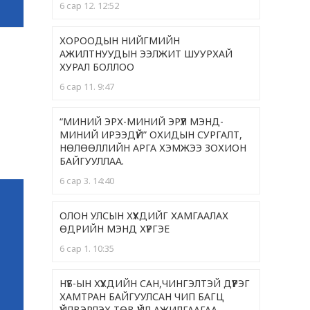
6 сар 12. 12:52
ХОРООДЫН НИЙГМИЙН
АЖИЛТНУУДЫН ЭЭЛЖИТ ШУУРХАЙ
ХУРАЛ БОЛЛОО
6 сар 11. 9:47
“МИНИЙ ЭРХ-МИНИЙ ЭРҮҮЛ МЭНД-
МИНИЙ ИРЭЭДҮЙ” ОХИДЫН СУРГАЛТ,
НӨЛӨӨЛЛИЙН АРГА ХЭМЖЭЭ ЗОХИОН
БАЙГУУЛЛАА.
6 сар 3. 14:40
ОЛОН УЛСЫН ХҮҮХДИЙГ ХАМГААЛАХ
ӨДРИЙН МЭНД ХҮРГЭЕ
6 сар 1. 10:35
НҮБ-ЫН ХҮҮХДИЙН САН,ЧИНГЭЛТЭЙ ДҮҮРЭГ
ХАМТРАН БАЙГУУЛСАН ЧИП БАГЦ
ҮЙЛВЭРЛЭХ ТӨВ ҮЙЛ АЖИЛГААГАА