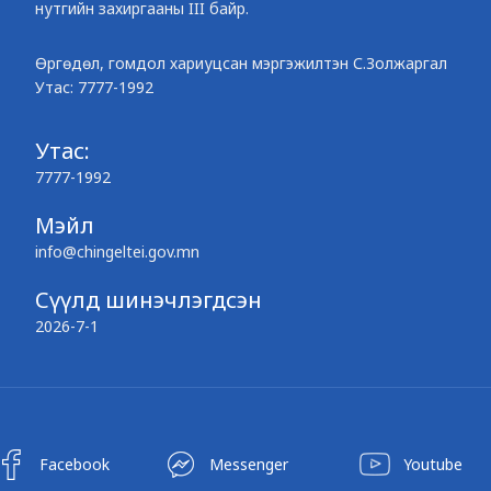
нутгийн захиргааны III байр.
Өргөдөл, гомдол хариуцсан мэргэжилтэн С.Золжаргал
Утас: 7777-1992
Утас:
7777-1992
Мэйл
info@chingeltei.gov.mn
Сүүлд шинэчлэгдсэн
2026-7-1
Facebook
Messenger
Youtube