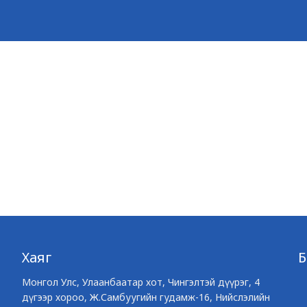
Хаяг
Монгол Улс, Улаанбаатар хот, Чингэлтэй дүүрэг, 4
дүгээр хороо, Ж.Самбуугийн гудамж-16, Нийслэлийн