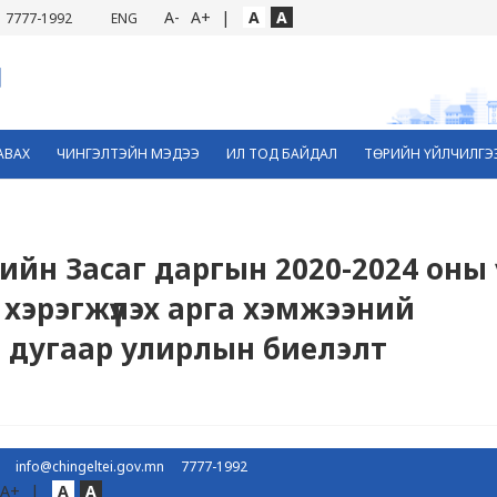
A-
A+
|
A
A
7777-1992
ENG
АВАХ
ЧИНГЭЛТЭЙН МЭДЭЭ
ИЛ ТОД БАЙДАЛ
ТӨРИЙН ҮЙЛЧИЛГЭ
ийн Засаг даргын 2020-2024 оны 
эрэгжүүлэх арга хэмжээний
3 дугаар улирлын биелэлт