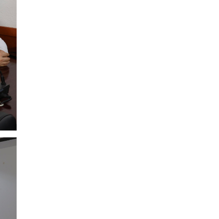
5 сар 20. 14:29
ИРЭЭДҮЙД БЭЛТГЭХ ЭНТЕРПРАЙЗ
ХӨТӨЛБӨР ”-ИЙН ХААЛТЫН ҮЙЛ
АЖИЛЛАГАА БОЛЛОО
5 сар 18. 11:06
ЧИНГЭЛТЭЙ ДҮҮРГИЙН УДИРДАХ
АЖИЛТНУУДЫН ЭЭЛЖИТ ШУУРХАЙ
ЗӨВЛӨГӨӨН БОЛЛОО
5 сар 13. 15:54
“СУДЛААЧ-2026” ЭРДЭМ
ШИНЖИЛГЭЭНИЙ БАГА ХУРЛЫН
ШИЛДГҮҮД ТОДОРЛОО
5 сар 12. 16:10
МОНГОЛ УЛСЫН ЕРӨНХИЙЛӨГЧИЙН
САНААЧИЛСАН ᠌᠌᠌᠌"ТЭРБУМ МОД"