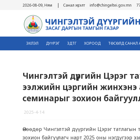
|
2026-08-09, Ням
Санал хүсэлт
info@chingeltei.gov.mn
7
ЭХЛЭЛ
ДҮҮРЭГ
ЗДТГ
ХОРООД
ТӨСӨЛД САНАЛ 
Чингэлтэй дүүргийн Цэрэг т
ээлжийн цэргийн жинхэнэ 
семинарыг зохион байгуул
2025-4-14
2
Өнөөдөр Чингэлтэй дүүргийн Цэрэг татлагын т
зохион байгуулагч нарт 2025 оны нэгдүгээр 