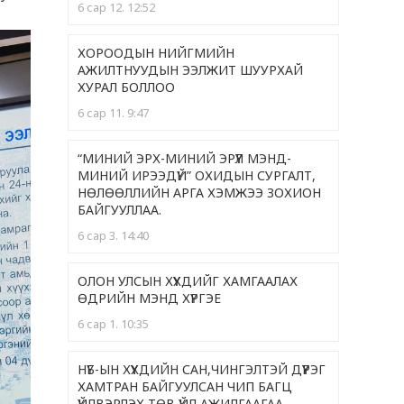
6 сар 12. 12:52
ХОРООДЫН НИЙГМИЙН
АЖИЛТНУУДЫН ЭЭЛЖИТ ШУУРХАЙ
ХУРАЛ БОЛЛОО
6 сар 11. 9:47
“МИНИЙ ЭРХ-МИНИЙ ЭРҮҮЛ МЭНД-
МИНИЙ ИРЭЭДҮЙ” ОХИДЫН СУРГАЛТ,
НӨЛӨӨЛЛИЙН АРГА ХЭМЖЭЭ ЗОХИОН
БАЙГУУЛЛАА.
6 сар 3. 14:40
ОЛОН УЛСЫН ХҮҮХДИЙГ ХАМГААЛАХ
ӨДРИЙН МЭНД ХҮРГЭЕ
6 сар 1. 10:35
НҮБ-ЫН ХҮҮХДИЙН САН,ЧИНГЭЛТЭЙ ДҮҮРЭГ
ХАМТРАН БАЙГУУЛСАН ЧИП БАГЦ
ҮЙЛВЭРЛЭХ ТӨВ ҮЙЛ АЖИЛГААГАА