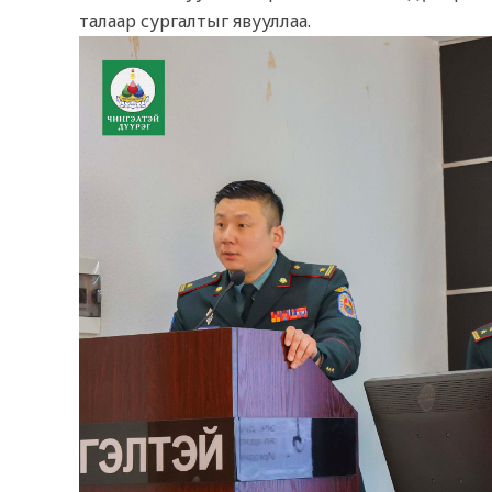
талаар сургалтыг явууллаа.