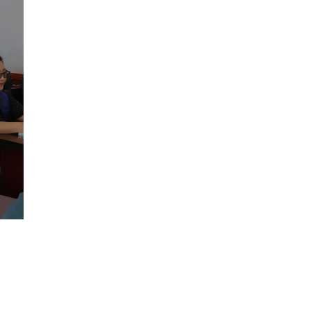
ҮНДЭСНИЙ ХӨДӨЛГӨӨН ОРОН ДАЯАР
ҮРГЭЛЖИЛЖ БАЙНА
5 сар 10. 16:03
ЧИНГЭЛТЭЙ ДҮҮРГИЙН ХАМТРАН
ХЭРЭГЖҮҮЛЖ БУЙ "ДЭЭРЭЛХЭЛТИЙГ
ТАНЬЖ МЭДЬЕ" АМЖИЛТТАЙ
ХЭРЭГЖИЖ БАЙНА
5 сар 8. 13:57
“ИДЭВТЭЙ НАСЖИЛТ – ДАСГАЛ
ХӨДӨЛГӨӨН ” АЯНЫ НЭЭЛТД
АХАМДУУДАА УРЬЖ БАЙНА
5 сар 8. 13:50
Худалдаа, үйлчилгээ эрхлэх мэдэгдлийг
Licence.mn цахим системээр хүлээн
авдаг боллоо.
5 сар 3. 14:34