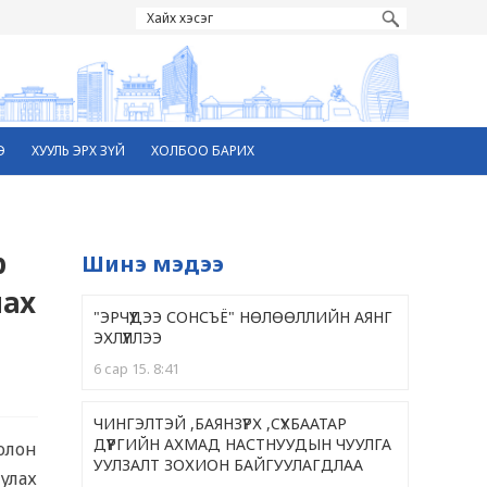
Э
ХУУЛЬ ЭРХ ЗҮЙ
ХОЛБОО БАРИХ
р
Шинэ мэдээ
лах
"ЭРЧҮҮДЭЭ СОНСЪЁ" НӨЛӨӨЛЛИЙН АЯНГ
ЭХЛҮҮЛЛЭЭ
6 сар 15. 8:41
ЧИНГЭЛТЭЙ ,БАЯНЗҮРХ ,CҮХБААТАР
ДҮҮРГИЙН АХМАД НАСТНУУДЫН ЧУУЛГА
олон
УУЛЗАЛТ ЗОХИОН БАЙГУУЛАГДЛАА
улах