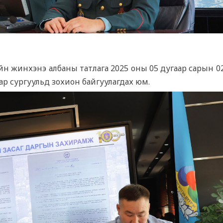
 жинхэнэ албаны татлага 2025 оны 05 дугаар сарын 02,
р сургуульд зохион байгуулагдах юм.