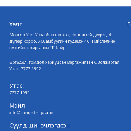
Хаяг
Монгол Улс, Улаанбаатар хот, Чингэлтэй дүүрэг, 4
дүгээр хороо, Ж.Самбуугийн гудамж-16, Нийслэлийн
нутгийн захиргааны III байр.
Өргөдөл, гомдол хариуцсан мэргэжилтэн С.Золжаргал
Утас: 7777-1992
Утас:
7777-1992
Мэйл
info@chingeltei.gov.mn
Сүүлд шинэчлэгдсэн