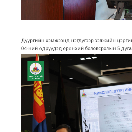
Дүүргийн хэмжээнд нэгдүгээр ээлжийн цэргийн
04-ний өдрүүдэд ерөнхий боловсролын 5 дугаа