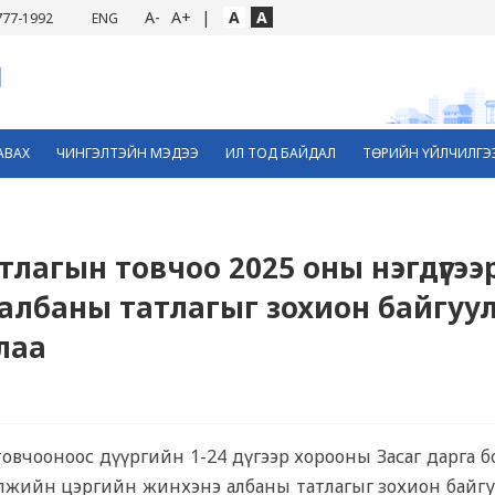
A-
A+
|
A
A
777-1992
ENG
АВАХ
ЧИНГЭЛТЭЙН МЭДЭЭ
ИЛ ТОД БАЙДАЛ
ТӨРИЙН ҮЙЛЧИЛГЭ
атлагын товчоо 2025 оны нэгдүгээ
албаны татлагыг зохион байгуу
лаа
овчооноос дүүргийн 1-24 дүгээр хорооны Засаг дарга б
ээлжийн цэргийн жинхэнэ албаны татлагыг зохион байгу