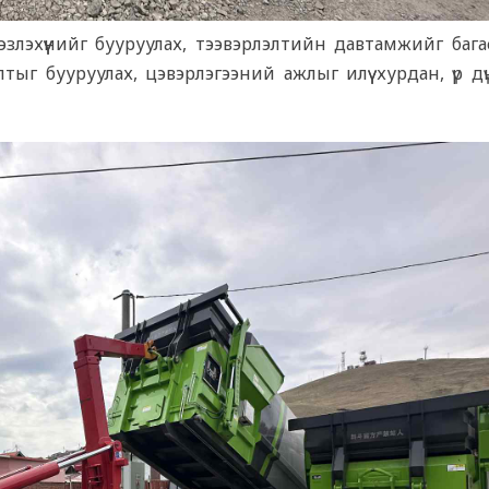
лэхүүнийг бууруулах, тээвэрлэлтийн давтамжийг багас
тыг бууруулах, цэвэрлэгээний ажлыг илүү хурдан, үр д