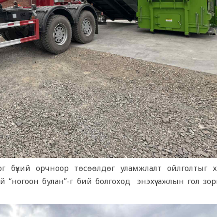
ог бүхий орчноор төсөөлдөг уламжлалт ойлголтыг х
й “ногоон булан”-г бий болгоход энэхүү ажлын гол зор