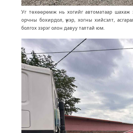
Уг төхөөрөмж нь хогийг автоматаар шахаж эз
орчны бохирдол, үнэр, хогны хийсэлт, асгарал
болгох зэрэг олон давуу талтай юм.