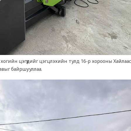
смэл хогийн цэгүүдийг цэгцлэхийн тулд 16-р хорооны Хайла
савыг байршууллаа.