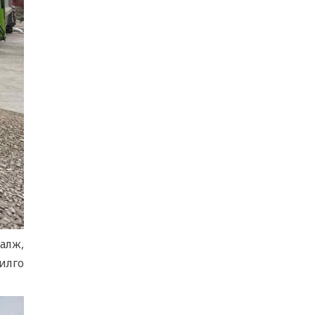
ҮНДЭСНИЙ ХӨДӨЛГӨӨН ОРОН ДАЯАР
ҮРГЭЛЖИЛЖ БАЙНА
5 сар 10. 16:03
ЧИНГЭЛТЭЙ ДҮҮРГИЙН ХАМТРАН
ХЭРЭГЖҮҮЛЖ БУЙ "ДЭЭРЭЛХЭЛТИЙГ
ТАНЬЖ МЭДЬЕ" АМЖИЛТТАЙ
ХЭРЭГЖИЖ БАЙНА
5 сар 8. 13:57
“ИДЭВТЭЙ НАСЖИЛТ – ДАСГАЛ
ХӨДӨЛГӨӨН ” АЯНЫ НЭЭЛТД
АХАМДУУДАА УРЬЖ БАЙНА
5 сар 8. 13:50
алж,
Худалдаа, үйлчилгээ эрхлэх мэдэгдлийг
илго
Licence.mn цахим системээр хүлээн
авдаг боллоо.
5 сар 3. 14:34