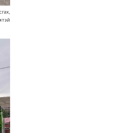
5 сар 20. 14:29
гах,
ИРЭЭДҮЙД БЭЛТГЭХ ЭНТЕРПРАЙЗ
үнтэй
ХӨТӨЛБӨР ”-ИЙН ХААЛТЫН ҮЙЛ
АЖИЛЛАГАА БОЛЛОО
5 сар 18. 11:06
ЧИНГЭЛТЭЙ ДҮҮРГИЙН УДИРДАХ
АЖИЛТНУУДЫН ЭЭЛЖИТ ШУУРХАЙ
ЗӨВЛӨГӨӨН БОЛЛОО
5 сар 13. 15:54
“СУДЛААЧ-2026” ЭРДЭМ
ШИНЖИЛГЭЭНИЙ БАГА ХУРЛЫН
ШИЛДГҮҮД ТОДОРЛОО
5 сар 12. 16:10
МОНГОЛ УЛСЫН ЕРӨНХИЙЛӨГЧИЙН
САНААЧИЛСАН ᠌᠌᠌᠌"ТЭРБУМ МОД"