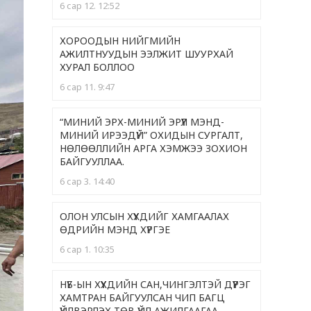
6 сар 12. 12:52
ХОРООДЫН НИЙГМИЙН
АЖИЛТНУУДЫН ЭЭЛЖИТ ШУУРХАЙ
ХУРАЛ БОЛЛОО
6 сар 11. 9:47
“МИНИЙ ЭРХ-МИНИЙ ЭРҮҮЛ МЭНД-
МИНИЙ ИРЭЭДҮЙ” ОХИДЫН СУРГАЛТ,
НӨЛӨӨЛЛИЙН АРГА ХЭМЖЭЭ ЗОХИОН
БАЙГУУЛЛАА.
6 сар 3. 14:40
ОЛОН УЛСЫН ХҮҮХДИЙГ ХАМГААЛАХ
ӨДРИЙН МЭНД ХҮРГЭЕ
6 сар 1. 10:35
НҮБ-ЫН ХҮҮХДИЙН САН,ЧИНГЭЛТЭЙ ДҮҮРЭГ
ХАМТРАН БАЙГУУЛСАН ЧИП БАГЦ
ҮЙЛВЭРЛЭХ ТӨВ ҮЙЛ АЖИЛГААГАА