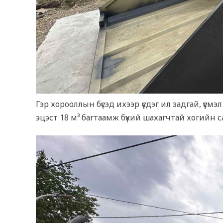
Гэр хорооллын бүсэд ихээр үүсдэг ил задгай, үү
эцэст 18 м³ багтаамж бүхий шахагчтай хогийн 