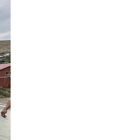
ДҮҮРГИЙН АХМАДЫН ДУНД ЗОХИОН
БАЙГУУЛСАН “СПОРТ НААДАМ-2026”
ТЭМЦЭЭНИЙ АВАРГУУД ШАЛГАРЛАА
4 сар 15. 16:07
УРИАЛГА
3 сар 17. 18:04
ТЕНДЕРИЙН УРИЛГА
3 сар 13. 11:20
ТЕНДЕРИЙН УРИЛГА
3 сар 13. 11:05