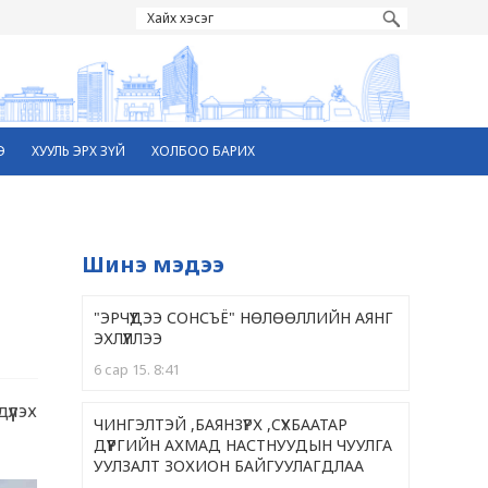
Э
ХУУЛЬ ЭРХ ЗҮЙ
ХОЛБОО БАРИХ
Шинэ мэдээ
"ЭРЧҮҮДЭЭ СОНСЪЁ" НӨЛӨӨЛЛИЙН АЯНГ
ЭХЛҮҮЛЛЭЭ
6 сар 15. 8:41
үлэх
ЧИНГЭЛТЭЙ ,БАЯНЗҮРХ ,CҮХБААТАР
ДҮҮРГИЙН АХМАД НАСТНУУДЫН ЧУУЛГА
УУЛЗАЛТ ЗОХИОН БАЙГУУЛАГДЛАА