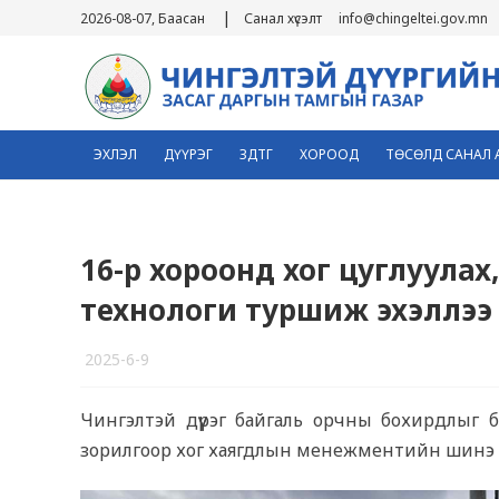
|
2026-08-07, Баасан
Санал хүсэлт
info@chingeltei.gov.mn
ЭХЛЭЛ
ДҮҮРЭГ
ЗДТГ
ХОРООД
ТӨСӨЛД САНАЛ 
16-р хороонд хог цуглуула
технологи туршиж эхэллээ
2025-6-9
1
Чингэлтэй дүүрэг байгаль орчны бохирдлыг бу
зорилгоор хог хаягдлын менежментийн шинэ 