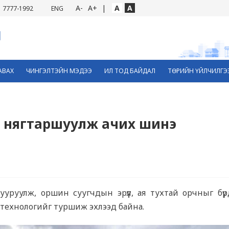
A-
A+
|
A
A
7777-1992
ENG
АВАХ
ЧИНГЭЛТЭЙН МЭДЭЭ
ИЛ ТОД БАЙДАЛ
ТӨРИЙН ҮЙЛЧИЛГЭ
х, нягтаршуулж ачих шинэ
уруулж, оршин суугчдын эрүүл, ая тухтай орчныг бүрдү
технологийг туршиж эхлээд байна.