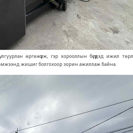
гуурлан өргөжүүлж, гэр хорооллын бүсүүдэд ижил төр
хэмжээнд жишиг болгохоор зорин ажиллаж байна.