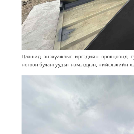
Цаашид энэхүү ажлыг иргэдийн оролцоонд тул
ногоон булангуудыг нэмэгдүүлэн, нийслэлийн 