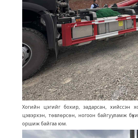
Хогийн цэгийг бохир, задарсан, хийссэн х
цэвэрхэн, төвлөрсөн, ногоон байгууламж бүхи
оршиж байгаа юм.