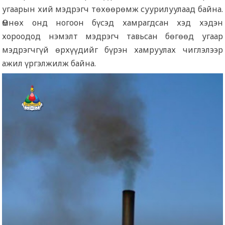
угаарын хий мэдрэгч төхөөрөмж суурилуулаад байна.
Өмнөх онд ногоон бүсэд хамрагдсан хэд хэдэн
хороодод нэмэлт мэдрэгч тавьсан бөгөөд угаар
мэдрэгчгүй өрхүүдийг бүрэн хамруулах чиглэлээр
ажил үргэлжилж байна.