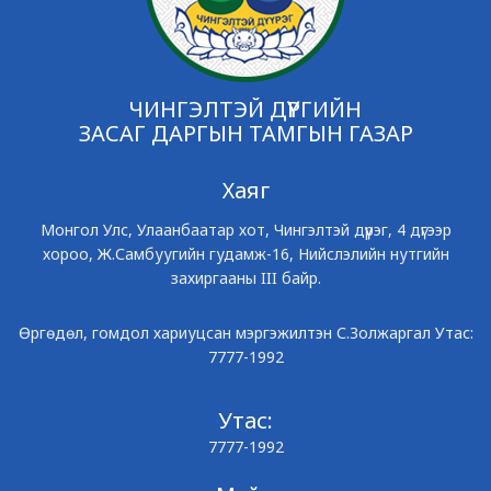
ЧИНГЭЛТЭЙ ДҮҮРГИЙН
ЗАСАГ ДАРГЫН ТАМГЫН ГАЗАР
Хаяг
Монгол Улс, Улаанбаатар хот, Чингэлтэй дүүрэг, 4 дүгээр
хороо, Ж.Самбуугийн гудамж-16, Нийслэлийн нутгийн
захиргааны III байр.
Өргөдөл, гомдол хариуцсан мэргэжилтэн С.Золжаргал Утас:
7777-1992
Утас:
7777-1992