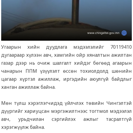
Угаарын хийн дуудлага мэдээлэлийг 70119410
дугаараар хүлээн авч, хамгийн ойр хяналтын ажилтан
газар дээр нь очиж шалгалт хийдэг бөгөөд агаарын
чанарын ППМ үзүүлэлт өссөн тохиолдолд шөнийн
цагаар хүртэл ажиллаж, иргэдийн аюулгүй байдлыг
ханган ажиллаж байна.
Мөн түлш хэрэглэгчидэд үйлчлэх төвийн Чингэлтэй
дүүргийг хариуцсан мэргэжилтнээс тогтмол мэдээлэл
авч, урьдчилан сэргийлэх ажлыг тасралтгүй
хэрэгжүүлж байна.