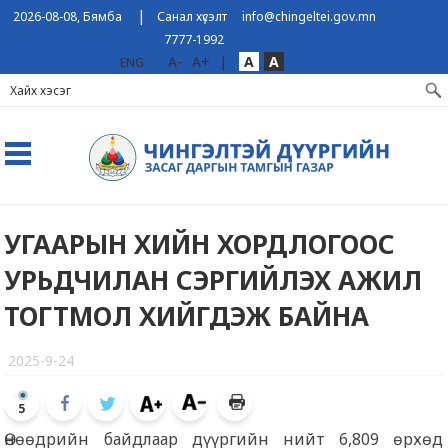
|
2026-08-08, Бямба
Санал хүсэлт
info@chingeltei.gov.mn
7777-1992
A-
A+
|
A
A
ENG
УГААРЫН ХИЙН ХОРДЛОГООС
УРЬДЧИЛАН СЭРГИЙЛЭХ АЖИЛ
ТОГТМОЛ ХИЙГДЭЖ БАЙНА
2025-9-24
5
Өнөөдрийн байдлаар дүүргийн нийт 6,809 өрхөд