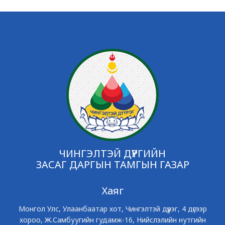
ЧИНГЭЛТЭЙ ДҮҮРГИЙН
ЗАСАГ ДАРГЫН ТАМГЫН ГАЗАР
Хаяг
Монгол Улс, Улаанбаатар хот, Чингэлтэй дүүрэг, 4 дүгээр
хороо, Ж.Самбуугийн гудамж-16, Нийслэлийн нутгийн