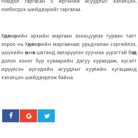
гомдол гаргасан 5 иргэний асуудлыг хэлэлцэн,
холбогдох шийдвэрийг гаргалаа.
Хөдөлмөрийн эрхийн маргаан зохицуулах гурван талт
хороо нь Хөдөлмөрийн маргаанаас урьдчилан сэргийлэх,
шүүхийн өмнөх шатанд эвлэрүүлэн зуучлах үүрэгтэй бөгөөд
долоо хоног бүр хуваарийн дагуу хуралдаж, хүсэлт
ирүүлсэн иргэдийн асуудлыг хуулийн хугацаанд
хэлэлцэн шийдвэрлэж байна.