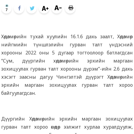
7
Хөдөлмөрийн тухай хуулийн 16.1.6 дахь заалт, Хөдөлмөр
нийгмийн түншлэлийн гурван талт үндэсний
хорооны 2022 оны 5 дугаар тогтоолоор батлагдсан
“Сум, дүүргийн хөдөлмөрийн эрхийн маргаан
зохицуулах гурван талт хорооны дүрэм”-ийн 2.6 дахь
хэсэгт заасны дагуу Чингэлтэй дүүрэгт Хөдөлмөрийн
эрхийн маргаан зохицуулах гурван талт хороо
байгуулагдсан.
Дүүргийн Хөдөлмөрийн эрхийн маргаан зохицуулах
гурван талт хороо өнөөдөр ээлжит хурлаа хуралдуулж,