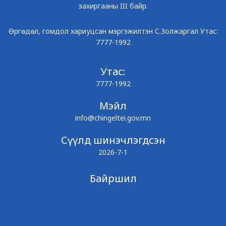
захиргааны III байр.
Өргөдөл, гомдол хариуцсан мэргэжилтэн С.Золжаргал Утас:
7777-1992
Утас:
7777-1992
Мэйл
info@chingeltei.gov.mn
Сүүлд шинэчлэгдсэн
2026-7-1
Байршил