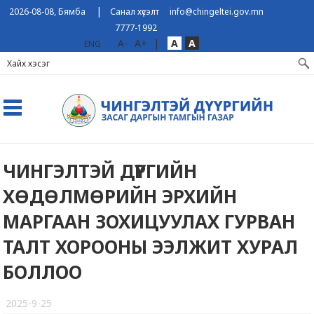
|
2026-08-08, Бямба
Санал хүсэлт
info@chingeltei.gov.mn
7777-1992
A-
A+
|
A
A
ENG
ЧИНГЭЛТЭЙ ДҮҮРГИЙН
ХӨДӨЛМӨРИЙН ЭРХИЙН
МАРГААН ЗОХИЦУУЛАХ ГУРВАН
ТАЛТ ХОРООНЫ ЭЭЛЖИТ ХУРАЛ
БОЛЛОО
2025-9-25