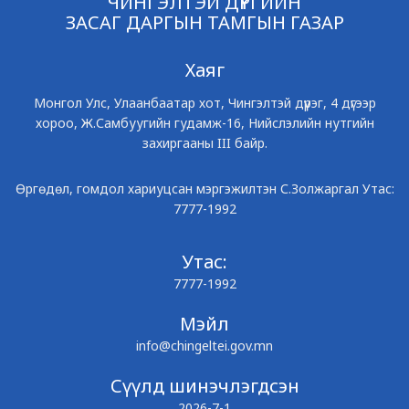
ЧИНГЭЛТЭЙ ДҮҮРГИЙН
ЗАСАГ ДАРГЫН ТАМГЫН ГАЗАР
Хаяг
Монгол Улс, Улаанбаатар хот, Чингэлтэй дүүрэг, 4 дүгээр
хороо, Ж.Самбуугийн гудамж-16, Нийслэлийн нутгийн
захиргааны III байр.
Өргөдөл, гомдол хариуцсан мэргэжилтэн С.Золжаргал Утас:
7777-1992
Утас:
7777-1992
Мэйл
info@chingeltei.gov.mn
Сүүлд шинэчлэгдсэн
2026-7-1