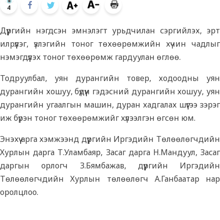
4
Дүүргийн нэгдсэн эмнэлэгт урьдчилан сэргийлэх, эрт
илрүүлэг, үзлэгийн тоног төхөөрөмжийн хүчин чадлыг
нэмэгдүүлэх тоног төхөөрөмж гардуулан өглөө.
Тодруулбал, уян дурангийн товер, ходоодны уян
дурангийн хошуу, бүдүүн гэдэсний дурангийн хошуу, уян
дурангийн угаалгын машин, дуран хадгалах шүүгээ зэрэг
иж бүрэн тоног төхөөрөмжийг хүлээлгэн өгсөн юм.
Энэхүү арга хэмжээнд дүүргийн Иргэдийн Төлөөлөгчдийн
Хурлын дарга Т.Уламбаяр, Засаг дарга Н.Мандуул, Засаг
даргын орлогч З.Бямбажав, дүүргийн Иргэдийн
Төлөөлөгчдийн Хурлын төлөөлөгч А.Ганбаатар нар
оролцлоо.