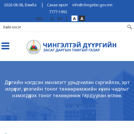
|
2026-08-08, Бямба
Санал хүсэлт
info@chingeltei.gov.mn
7777-1992
A-
A+
|
A
A
ENG
Дүүргийн нэгдсэн эмнэлэгт урьдчилан сэргийлэх, эрт
илрүүлэг, үзлэгийн тоног төхөөрөмжийн хүчин чадлыг
нэмэгдүүлэх тоног төхөөрөмж гардуулан өглөө.