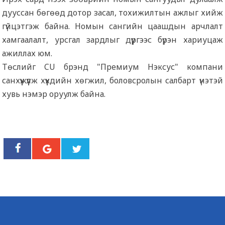
дууссан бөгөөд дотор засал, тохижилтын ажлыг хийж
гүйцэтгэж байна. Номын сангийн цаашдын арчлалт
хамгаалалт, урсгал зардлыг дүүргээс бүрэн хариуцаж
ажиллах юм.
Төслийг CU брэнд "Премиум Нэксус" компани
санхүүжүүлж хүүхдийн хөгжил, боловсролын салбарт үнэтэй
хувь нэмэр оруулж байна.