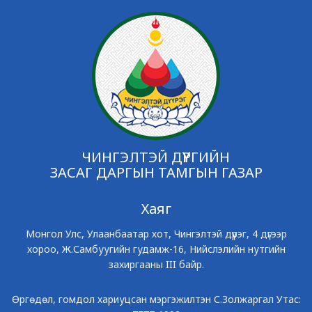
ЧИНГЭЛТЭЙ ДҮҮРГИЙН
ЗАСАГ ДАРГЫН ТАМГЫН ГАЗАР
Хаяг
Монгол Улс, Улаанбаатар хот, Чингэлтэй дүүрэг, 4 дүгээр
хороо, Ж.Самбуугийн гудамж-16, Нийслэлийн нутгийн
захиргааны III байр.
Өргөдөл, гомдол хариуцсан мэргэжилтэн С.Золжаргал Утас: