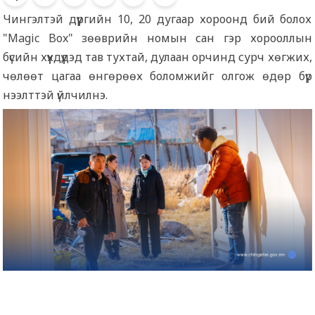
Чингэлтэй дүүргийн 10, 20 дугаар хороонд бий болох
"Magic Box" зөөврийн номын сан гэр хорооллын
бүсийн хүүхдүүдэд тав тухтай, дулаан орчинд сурч хөгжих,
чөлөөт цагаа өнгөрөөх боломжийг олгож өдөр бүр
нээлттэй үйлчилнэ.