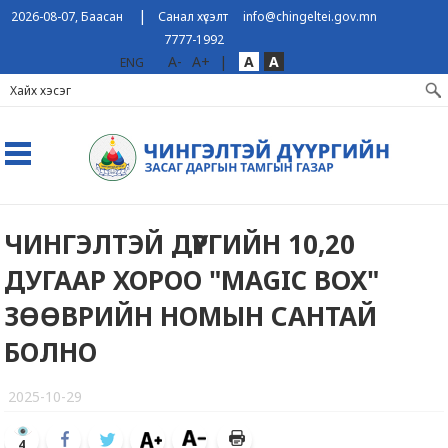
|
2026-08-07, Баасан
Санал хүсэлт
info@chingeltei.gov.mn
7777-1992
A-
A+
|
A
A
ENG
ЧИНГЭЛТЭЙ ДҮҮРГИЙН 10,20
ДУГААР ХОРОО ᠌"MAGIC BOX"
ЗӨӨВРИЙН НОМЫН САНТАЙ
БОЛНО
2025-10-29
4