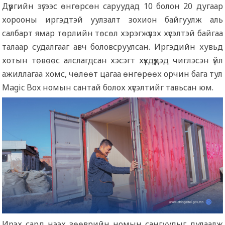
Дүүргийн зүгээс өнгөрсөн саруудад 10 болон 20 дугаар
хорооны иргэдтэй уулзалт зохион байгуулж аль
салбарт ямар төрлийн төсөл хэрэгжүүлэх хүсэлтэй байгаа
талаар судалгааг авч боловсруулсан. Иргэдийн хувьд
хотын төвөөс алслагдсан хэсэгт хүүхдүүдэд чиглэсэн үйл
ажиллагаа хомс, чөлөөт цагаа өнгөрөөх орчин бага тул
Magic Box номын сантай болох хүсэлтийг тавьсан юм.
Ирэх сард нээх зөөврийн номын сангуудыг дулаалж