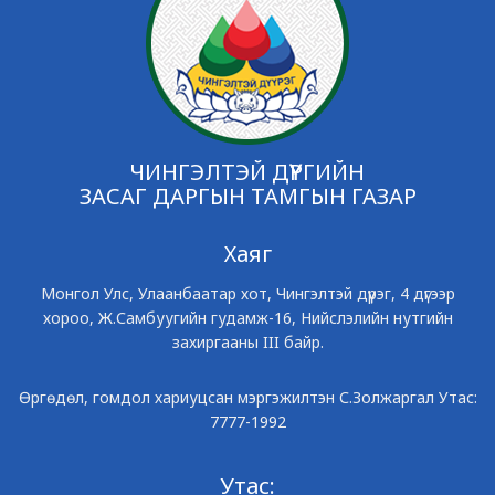
ЧИНГЭЛТЭЙ ДҮҮРГИЙН
ЗАСАГ ДАРГЫН ТАМГЫН ГАЗАР
Хаяг
Монгол Улс, Улаанбаатар хот, Чингэлтэй дүүрэг, 4 дүгээр
хороо, Ж.Самбуугийн гудамж-16, Нийслэлийн нутгийн
захиргааны III байр.
Өргөдөл, гомдол хариуцсан мэргэжилтэн С.Золжаргал Утас:
7777-1992
Утас: