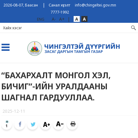
|
2026-08-07, Баасан
Санал хүсэлт
info@chingeltei.gov.mn
7777-1992
A-
A+
|
A
A
ENG
“БАХАРХАЛТ МОНГОЛ ХЭЛ,
БИЧИГ”-ИЙН УРАЛДААНЫ
ШАГНАЛ ГАРДУУЛЛАА.
2025-12-11
1