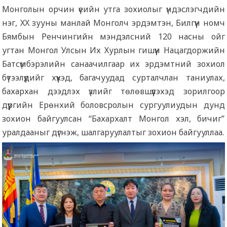
Монголын орчин үеийн утга зохиолыг үндэслэгчдийн
нэг, XX зууны манлай Монголч эрдэмтэн, Билгүүн номч
Бямбын Ренчингийн мэндэлсний 120 насны ойг
угтан Монгол Улсын Их Хурлын гишүүн Нацагдоржийн
Батсүмбэрэлийн санаачилгаар их эрдэмтний зохиол
бүтээлүүдийг хүүхэд, багачуудад сурталчлан таниулах,
бахархан дээдлэх үзлийг төлөвшүүлэхэд зорилгоор
дүүргийн Ерөнхий боловсролын сургуулиудын дунд
зохион байгуулсан “Бахархалт Монгол хэл, бичиг”
уралдааныг дүгнэж, шалгаруулалтыг зохион байгууллаа.