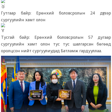
Гутгаар байр: Ерөнхий боловсролын 24 дүгээр
сургуулийн хамт олон
Тусгай байр: Ерөнхий боловсролын 57 дугаар
сургуулийн хамт олон тус тус шалгарсан бөгөөд
оролцсон нийт сургуулиудад Батламж гардууллаа.