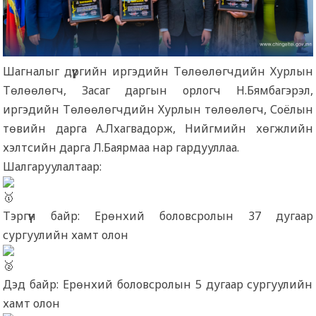
Шагналыг дүүргийн иргэдийн Төлөөлөгчдийн Хурлын
Төлөөлөгч, Засаг даргын орлогч Н.Бямбагэрэл,
иргэдийн Төлөөлөгчдийн Хурлын төлөөлөгч, Соёлын
төвийн дарга А.Лхагвадорж, Нийгмийн хөгжлийн
хэлтсийн дарга Л.Баярмаа нар гардууллаа.
Шалгаруулалтаар:
Тэргүүн байр: Ерөнхий боловсролын 37 дугаар
сургуулийн хамт олон
Дэд байр: Ерөнхий боловсролын 5 дугаар сургуулийн
хамт олон