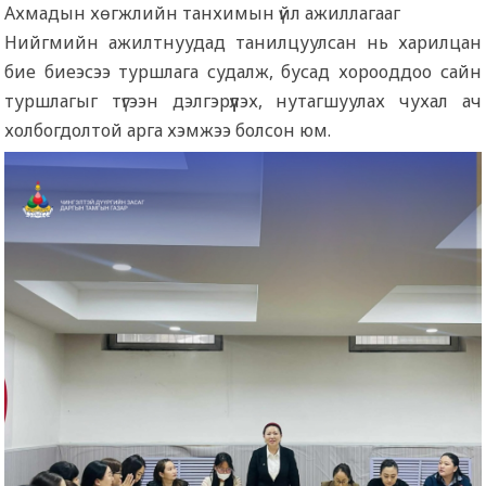
Ахмадын хөгжлийн танхимын үйл ажиллагааг
Нийгмийн ажилтнуудад танилцуулсан нь харилцан
бие биеэсээ туршлага судалж, бусад хорооддоо сайн
туршлагыг түгээн дэлгэрүүлэх, нутагшуулах чухал ач
холбогдолтой арга хэмжээ болсон юм.