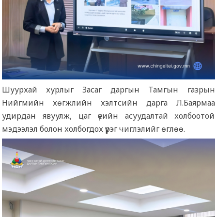
Шуурхай хурлыг Засаг даргын Тамгын газрын
Нийгмийн хөгжлийн хэлтсийн дарга Л.Баярмаа
удирдан явуулж, цаг үеийн асуудалтай холбоотой
мэдээлэл болон холбогдох үүрэг чиглэлийг өглөө.