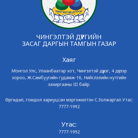
ЧИНГЭЛТЭЙ ДҮҮРГИЙН
ЗАСАГ ДАРГЫН ТАМГЫН ГАЗАР
Хаяг
Монгол Улс, Улаанбаатар хот, Чингэлтэй дүүрэг, 4 дүгээр
хороо, Ж.Самбуугийн гудамж-16, Нийслэлийн нутгийн
захиргааны III байр.
Өргөдөл, гомдол хариуцсан мэргэжилтэн С.Золжаргал Утас:
7777-1992
Утас:
7777-1992