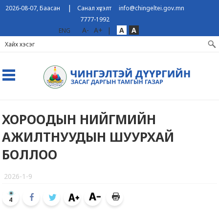
|
2026-08-07, Баасан
Санал хүсэлт
info@chingeltei.gov.mn
7777-1992
A-
A+
|
A
A
ENG
ХОРООДЫН НИЙГМИЙН
АЖИЛТНУУДЫН ШУУРХАЙ
БОЛЛОО
2026-1-9
4