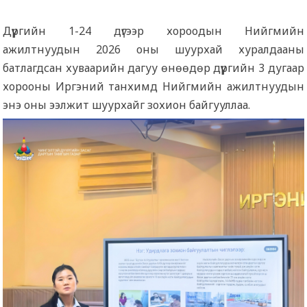
Дүүргийн 1-24 дүгээр хороодын Нийгмийн
ажилтнуудын 2026 оны шуурхай хуралдааны
батлагдсан хуваарийн дагуу өнөөдөр дүүргийн 3 дугаар
хорооны Иргэний танхимд Нийгмийн ажилтнуудын
энэ оны ээлжит шуурхайг зохион байгууллаа.