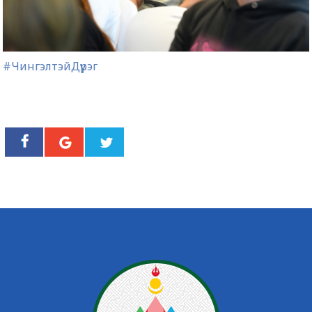
#ЧингэлтэйДүүрэг