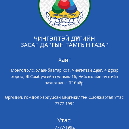
ЧИНГЭЛТЭЙ ДҮҮРГИЙН
ЗАСАГ ДАРГЫН ТАМГЫН ГАЗАР
Хаяг
Монгол Улс, Улаанбаатар хот, Чингэлтэй дүүрэг, 4 дүгээр
хороо, Ж.Самбуугийн гудамж-16, Нийслэлийн нутгийн
захиргааны III байр.
Өргөдөл, гомдол хариуцсан мэргэжилтэн С.Золжаргал Утас:
7777-1992
Утас:
7777-1992