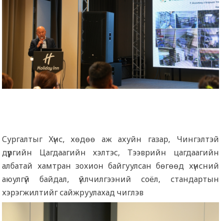
Сургалтыг Хүнс, хөдөө аж ахуйн газар, Чингэлтэй
дүүргийн Цагдаагийн хэлтэс, Тээврийн цагдаагийн
албатай хамтран зохион байгуулсан бөгөөд хүнсний
аюулгүй байдал, үйлчилгээний соёл, стандартын
хэрэгжилтийг сайжруулахад чиглэв