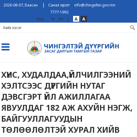
|
2026-08-07, Баасан
Санал хүсэлт
info@chingeltei.gov.mn
7777-1992
A-
A+
|
A
A
ENG
ХҮНС, ХУДАЛДАА,ҮЙЛЧИЛГЭЭНИЙ
ХЭЛТСЭЭС ДҮҮРГИЙН НУТАГ
ДЭВСГЭРТ ҮЙЛ АЖИЛЛАГАА
ЯВУУЛДАГ 182 АЖ АХУЙН НЭГЖ,
БАЙГУУЛЛАГУУДЫН
ТӨЛӨӨЛӨЛТЭЙ ХУРАЛ ХИЙВ