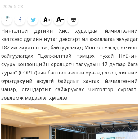
2026-5-28
1
Чингэлтэй дүүргийн Хүнс, худалдаа, үйлчилгээний
хэлтсээс дүүргийн нутаг дэвсгэрт үйл ажиллагаа явуулдаг
182 аж ахуйн нэгж, байгууллагад Монгол Улсад зохион
байгуулагдах “Цөлжилттэй тэмцэх тухай НҮБ-ын
суурь конвенцийн оролцогч талуудын 17 дугаар бага
хурал” (COP17)-ын бэлтгэл ажлын хүрээнд хоол, хүнсний
бүтээгдэхүүний аюулгүй байдлыг хангах, үйлчилгээний
чанар, стандартыг сайжруулах чиглэлээр сургалт,
зөвлөмж мэдээлэл хүргэлээ