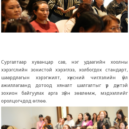
Сургалтаар хуванцар сав, нэг удаагийн хоолны
хэрэгслийн зохистой хэрэглээ, холбогдох стандарт,
шаардлагын хэрэгжилт, хүнсний чиглэлийн үйл
ажиллагаанд дотоод хяналт шалгалтыг үр дүнтэй
зохион байгуулах арга зүйн зөвлөмж, мэдээллийг
оролцогчдод өглөө.