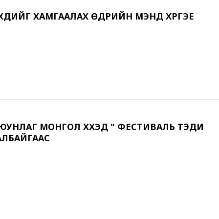
ҮХДИЙГ ХАМГААЛАХ ӨДРИЙН МЭНД ХҮРГЭЕ
УНЛАГ МОНГОЛ ХҮҮХЭД " ФЕСТИВАЛЬ ТЭДИ
АЛБАЙГААС