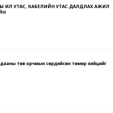
Ы ИЛ УТАС, КАБЕЛИЙН УТАС ДАЛДЛАХ АЖИЛ
ЙН
ДҮҮРГИЙН Ө
дааны төв орчмын сөрдийсөн төмөр хийцийг
ТЕННИСЧИД 
ХАМТАРСАН Б