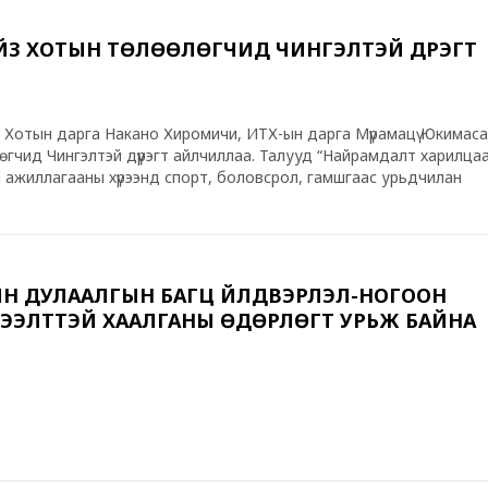
ЗҮ ХОТЫН ТӨЛӨӨЛӨГЧИД ЧИНГЭЛТЭЙ ДҮҮРЭГТ
н Хотын дарга Накано Хиромичи, ИТХ-ын дарга Мүрамацү Юкимаса
лөгчид Чингэлтэй дүүрэгт айлчиллаа. Талууд “Найрамдалт харилца
ын ажиллагааны хүрээнд спорт, боловсрол, гамшгаас урьдчилан
г зэрэг олон салбарт хамтын ажиллагаагаа тогтвортой хөгжүүлэн
Уулзалтын үеэр Чингэлтэй дүүргийн ИТХ-ын дарга Т.Уламбаяр дүүрг
эст ашиглаж буй гамшиг, ослын нөхцөл байдлыг хянах, урьдчил
үй нисэх төхөөрөмжийг илүү хүчин чадалтай техникээр шинэчлэх
г дурдлаа
Н ДУЛААЛГЫН БАГЦ ҮЙЛДВЭРЛЭЛ-НОГООН
ЭЭЛТТЭЙ ХААЛГАНЫ ӨДӨРЛӨГТ УРЬЖ БАЙНА