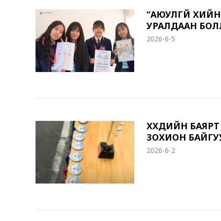
“АЮУЛГҮЙ ХИЙН 
УРАЛДААН БО
2026-6-5
ХҮҮХДИЙН БАЯР
ЗОХИОН БАЙГУ
2026-6-2