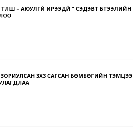
ТҮЛШ – АЮУЛГҮЙ ИРЭЭДҮЙ ” СЭДЭВТ БҮТЭЭЛИЙН
ЛЛОО
Т ЗОРИУЛСАН 3Х3 САГСАН БӨМБӨГИЙН ТЭМЦЭ
УЛАГДЛАА