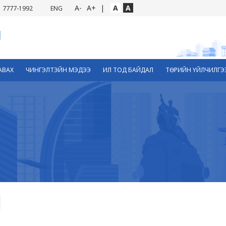
A-
A+
|
A
A
7777-1992
ENG
АВАХ
ЧИНГЭЛТЭЙН МЭДЭЭ
ИЛ ТОД БАЙДАЛ
ТӨРИЙН ҮЙЛЧИЛГЭ