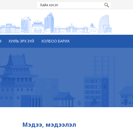
Э
ХУУЛЬ ЭРХ ЗҮЙ
ХОЛБОО БАРИХ
Мэдээ, мэдээлэл