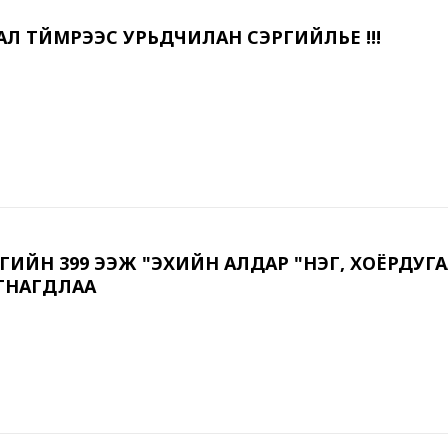
АЛ ТҮЙМРЭЭС УРЬДЧИЛАН СЭРГИЙЛЬЕ !!!
РГИЙН 399 ЭЭЖ "ЭХИЙН АЛДАР "НЭГ, ХОЁРДУГ
ГНАГДЛАА