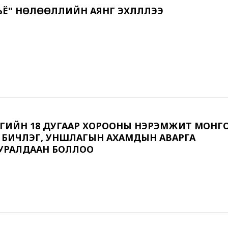
СЪЁ" НӨЛӨӨЛЛИЙН АЯНГ ЭХЛҮҮЛЛЭЭ
ҮРГИЙН 18 ДУГААР ХОРООНЫ НЭРЭМЖИТ МОНГ
 БИЧЛЭГ, УНШЛАГЫН АХАМДЫН АВАРГА
УРАЛДААН БОЛЛОО