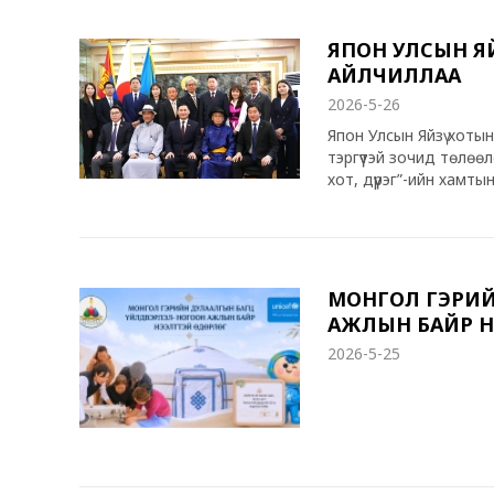
ЯПОН УЛСЫН ЯЙ
АЙЛЧИЛЛАА
2026-5-26
Япон Улсын Яйзү хоты
тэргүүтэй зочид төлөө
хот, дүүрэг”-ийн хамт
сэргийлэх, соёл урла
ажиллаж буйг онцлов. 
Онцгой байдлын хэлт
тандалт хийх нисгэгчг
шаардлагатай байгаа
МОНГОЛ ГЭРИЙ
АЖЛЫН БАЙР Н
2026-5-25