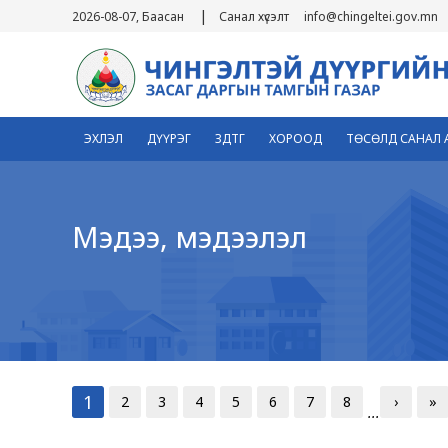
|
2026-08-07, Баасан
Санал хүсэлт
info@chingeltei.gov.mn
ЭХЛЭЛ
ДҮҮРЭГ
ЗДТГ
ХОРООД
ТӨСӨЛД САНАЛ 
Мэдээ, мэдээлэл
1
2
3
4
5
6
7
8
›
»
...