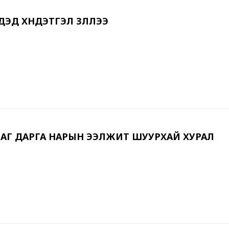
ЭД ХҮНДЭТГЭЛ ҮЗҮҮЛЛЭЭ
АГ ДАРГА НАРЫН ЭЭЛЖИТ ШУУРХАЙ ХУРАЛ