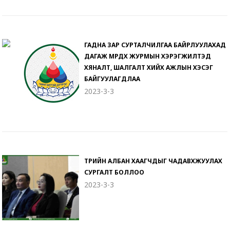
ГАДНА ЗАР СУРТАЛЧИЛГАА БАЙРЛУУЛАХАД
ДАГАЖ МӨРДӨХ ЖУРМЫН ХЭРЭГЖИЛТЭД
ХЯНАЛТ, ШАЛГАЛТ ХИЙХ АЖЛЫН ХЭСЭГ
БАЙГУУЛАГДЛАА
2023-3-3
ТӨРИЙН АЛБАН ХААГЧДЫГ ЧАДАВХЖУУЛАХ
СУРГАЛТ БОЛЛОО
2023-3-3