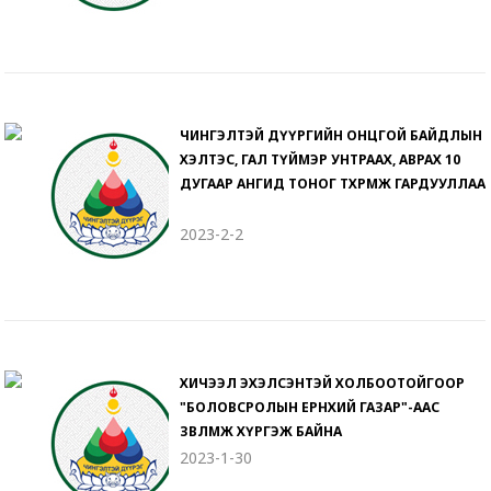
ЧИНГЭЛТЭЙ ДҮҮРГИЙН ОНЦГОЙ БАЙДЛЫН
ХЭЛТЭС, ГАЛ ТҮЙМЭР УНТРААХ, АВРАХ 10
ДУГААР АНГИД ТОНОГ ТӨХӨӨРӨМЖ ГАРДУУЛЛАА
2023-2-2
ХИЧЭЭЛ ЭХЭЛСЭНТЭЙ ХОЛБООТОЙГООР
"БОЛОВСРОЛЫН ЕРӨНХИЙ ГАЗАР"-ААС
ЗӨВЛӨМЖ ХҮРГЭЖ БАЙНА
2023-1-30