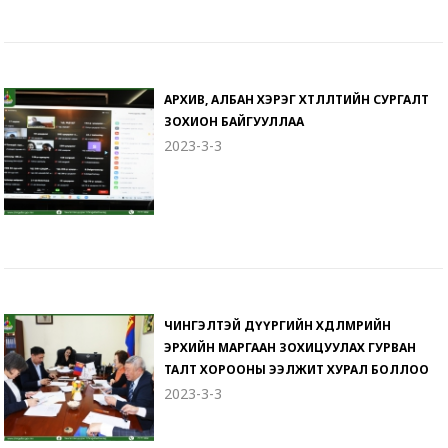
АРХИВ, АЛБАН ХЭРЭГ ХӨТЛӨЛТИЙН СУРГАЛТ
ЗОХИОН БАЙГУУЛЛАА
2023-3-3
ЧИНГЭЛТЭЙ ДҮҮРГИЙН ХӨДӨЛМӨРИЙН
ЭРХИЙН МАРГААН ЗОХИЦУУЛАХ ГУРВАН
ТАЛТ ХОРООНЫ ЭЭЛЖИТ ХУРАЛ БОЛЛОО
2023-3-3