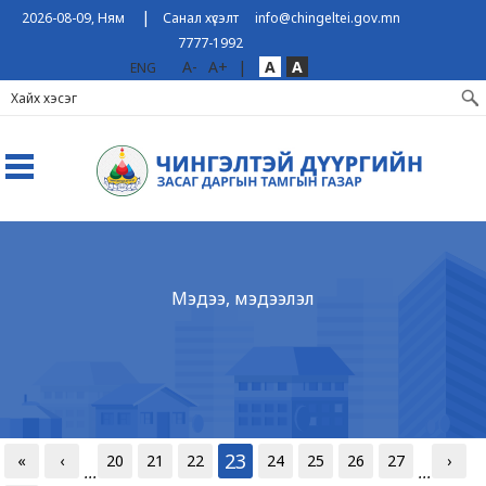
|
2026-08-09, Ням
Санал хүсэлт
info@chingeltei.gov.mn
7777-1992
A-
A+
|
A
A
ENG
Мэдээ, мэдээлэл
23
«
‹
20
21
22
24
25
26
27
›
...
...