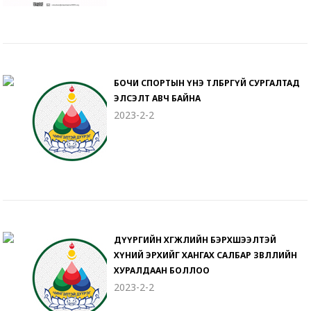
БОЧИ СПОРТЫН ҮНЭ ТӨЛБӨРГҮЙ СУРГАЛТАД
ЭЛСЭЛТ АВЧ БАЙНА
2023-2-2
ДҮҮРГИЙН ХӨГЖЛИЙН БЭРХШЭЭЛТЭЙ
ХҮНИЙ ЭРХИЙГ ХАНГАХ САЛБАР ЗӨВЛӨЛИЙН
ХУРАЛДААН БОЛЛОО
2023-2-2