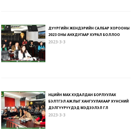
ДҮҮРГИЙН ЖЕНДЭРИЙН САЛБАР ХОРООНЫ
2023 ОНЫ АНХДУГААР ХУРАЛ БОЛЛОО
2023-3-3
НӨӨЦИЙН МАХ ХУДАЛДАН БОРЛУУЛАХ
БЭЛТГЭЛ АЖЛЫГ ХАНГУУЛАХААР ХҮНСНИЙ
ДЭЛГҮҮРҮҮДЭД МЭДЭЭЛЭЛ ӨГЛӨӨ
2023-3-3