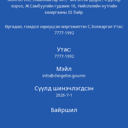
хороо, Ж.Самбуугийн гудамж-16, Нийслэлийн нутгийн
захиргааны III байр.
Өргөдөл, гомдол хариуцсан мэргэжилтэн С.Золжаргал Утас:
7777-1992
Утас:
7777-1992
Мэйл
info@chingeltei.gov.mn
Сүүлд шинэчлэгдсэн
2026-7-1
Байршил