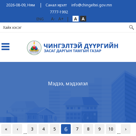
|
2026-08-09, Ням
Санал хүсэлт
info@chingeltei.gov.mn
7777-1992
A-
A+
|
A
A
ENG
Мэдээ, мэдээлэл
6
«
‹
3
4
5
7
8
9
10
›
...
...