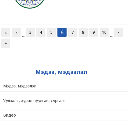
6
«
‹
3
4
5
7
8
9
10
›
...
...
»
Мэдээ, мэдээлэл
Мэдээ, мэдээлэл
Уулзалт, хурал чуулган, сургалт
Видео