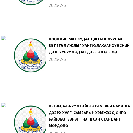
2025-2-6
НӨӨЦИЙН МАХ ХУДАЛДАН БОРЛУУЛАХ
БЭЛТГЭЛ АЖЛЫГ ХАНГУУЛАХААР ХҮНСНИЙ
ДЭЛГҮҮРҮҮДЭД МЭДЭЭЛЭЛ ӨГЛӨӨ
2025-2-6
ИРГЭН, ААН-ҮҮДТЭЙГЭЭ ХАМТАРЧ БАРИЛГА
ДЭЭРХ ХАЯГ, САМБАРЫН ХЭМЖЭЭС, ӨНГӨ,
БАЙРЛАЛ ЗЭРЭГТ НЭГДСЭН СТАНДАРТ
МӨРДӨНӨ
2025-2-5