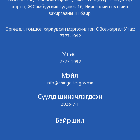
хороо, Ж.Самбуугийн гудамж-16, Нийслэлийн нутгийн
захиргааны III байр.
Өргөдөл, гомдол хариуцсан мэргэжилтэн С.Золжаргал Утас:
7777-1992
Утас:
7777-1992
Мэйл
info@chingeltei.gov.mn
Сүүлд шинэчлэгдсэн
2026-7-1
Байршил