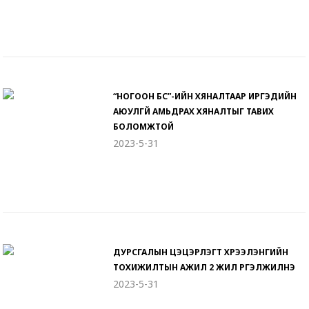
“НОГООН БҮС”-ИЙН ХЯНАЛТААР ИРГЭДИЙН
АЮУЛГҮЙ АМЬДРАХ ХЯНАЛТЫГ ТАВИХ
БОЛОМЖТОЙ
2023-5-31
ДУРСГАЛЫН ЦЭЦЭРЛЭГТ ХҮРЭЭЛЭНГИЙН
ТОХИЖИЛТЫН АЖИЛ 2 ЖИЛ ҮРГЭЛЖИЛНЭ
2023-5-31