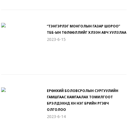
“ТЭНГЭРЛЭГ МОНГОЛЫН ГАЗАР ШОРОО”
ТББ-ЫН ТӨЛӨӨЛЛИЙГ ХҮЛЭЭН АВЧ УУЛЗЛАА
2023-6-15
ЕРӨНХИЙ БОЛОВСРОЛЫН СУРГУУЛИЙН
ГАМШГААС ХАМГААЛАХ ТОМИЛГООТ
БҮРЭЛДЭХҮҮНД ХҮН НЭГ БҮРИЙН ҮҮРГЭВЧ
ОЛГОЛОО
2023-6-14