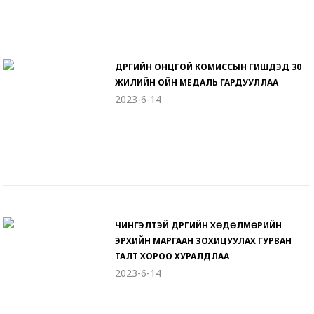
ДҮҮРГИЙН ОНЦГОЙ КОМИССЫН ГИШҮҮДЭД 30
ЖИЛИЙН ОЙН МЕДАЛЬ ГАРДУУЛЛАА
2023-6-14
ЧИНГЭЛТЭЙ ДҮҮРГИЙН ХӨДӨЛМӨРИЙН
ЭРХИЙН МАРГААН ЗОХИЦУУЛАХ ГУРВАН
ТАЛТ ХОРОО ХУРАЛДЛАА
2023-6-14