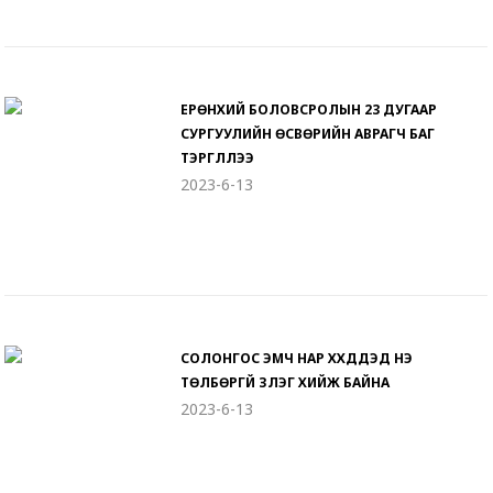
ЕРӨНХИЙ БОЛОВСРОЛЫН 23 ДУГААР
СУРГУУЛИЙН ӨСВӨРИЙН АВРАГЧ БАГ
ТЭРГҮҮЛЛЭЭ
2023-6-13
СОЛОНГОС ЭМЧ НАР ХҮҮХДҮҮДЭД ҮНЭ
ТӨЛБӨРГҮЙ ҮЗЛЭГ ХИЙЖ БАЙНА
2023-6-13