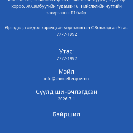
хороо, Ж.Самбуугийн гудамж-16, Нийслэлийн нутгийн
захиргааны III байр.
Өргөдөл, гомдол хариуцсан мэргэжилтэн С.Золжаргал Утас:
7777-1992
Утас:
7777-1992
Мэйл
info@chingeltei.gov.mn
Сүүлд шинэчлэгдсэн
2026-7-1
Байршил