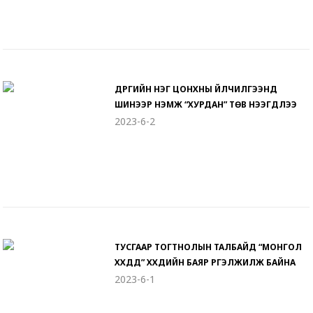
ДҮҮРГИЙН НЭГ ЦОНХНЫ ҮЙЛЧИЛГЭЭНД
ШИНЭЭР НЭМЖ “ХУРДАН” ТӨВ НЭЭГДЛЭЭ
2023-6-2
ТУСГААР ТОГТНОЛЫН ТАЛБАЙД “МОНГОЛ
ХҮҮХДҮҮД” ХҮҮХДИЙН БАЯР ҮРГЭЛЖИЛЖ БАЙНА
2023-6-1