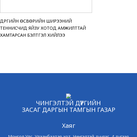
ДҮҮРГИЙН ӨСВӨРИЙН ШИРЭЭНИЙ
“АМАР БАЙНА УУ” Ц
ТЕНДЕРИЙН СОНГОН
ЧИНГЭЛТЭЙ ДҮҮРГИЙ
ТЕННИСЧИД ЯЙЗУ ХОТОД АМЖИЛТТАЙ
ҮЗЭСГЭЛЭН ХУДАЛДА
ЗАРЛАЖ БАЙНА
“МОНГОЛ УЛСЫН ИР
ХАМТАРСАН БЭЛТГЭЛ ХИЙЛЭЭ
ӨРГӨЛӨӨ
ЧИНГЭЛТЭЙ ДҮҮРГИЙН
ЗАСАГ ДАРГЫН ТАМГЫН ГАЗАР
Хаяг
Монгол Улс, Улаанбаатар хот, Чингэлтэй дүүрэг, 4 дүгээр