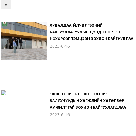
»
ХУДАЛДАА, ҮЙЛЧИЛГЭЭНИЙ
БАЙГУУЛЛАГУУДЫН ДУНД СПОРТЫН
НӨХӨРСӨГ ТЭМЦЭЭН ЗОХИОН БАЙГУУЛЛАА
2023-6-16
"ШИНЭ СЭРГЭЛТ ЧИНГЭЛТЭЙ"
ЗАЛУУЧУУДЫН ХӨГЖЛИЙН ХӨТӨЛБӨР
АМЖИЛТТАЙ ЗОХИОН БАЙГУУЛАГДЛАА
2023-6-16