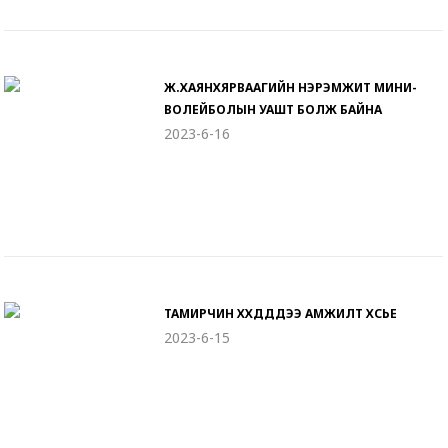
Ж.ХАЯНХЯРВААГИЙН НЭРЭМЖИТ МИНИ-
ВОЛЕЙБОЛЫН УАШТ БОЛЖ БАЙНА
2023-6-16
ТАМИРЧИН ХҮҮХДҮҮДДЭЭ АМЖИЛТ ХҮСЬЕ
2023-6-15