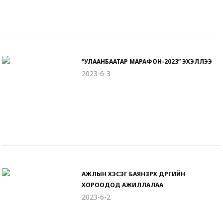
“УЛААНБААТАР МАРАФОН-2023” ЭХЭЛЛЭЭ
2023-6-3
АЖЛЫН ХЭСЭГ БАЯНЗҮРХ ДҮҮРГИЙН
ХОРООДОД АЖИЛЛАЛАА
2023-6-2