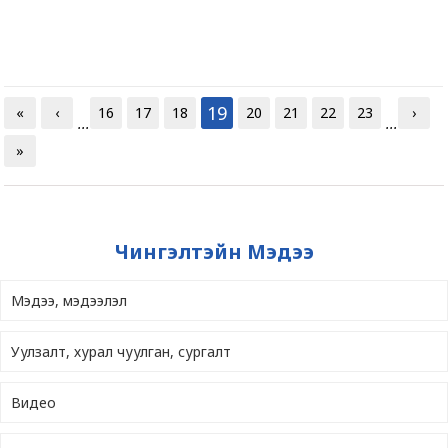
19
«
‹
16
17
18
20
21
22
23
›
...
...
»
Чингэлтэйн Мэдээ
Мэдээ, мэдээлэл
Уулзалт, хурал чуулган, сургалт
Видео