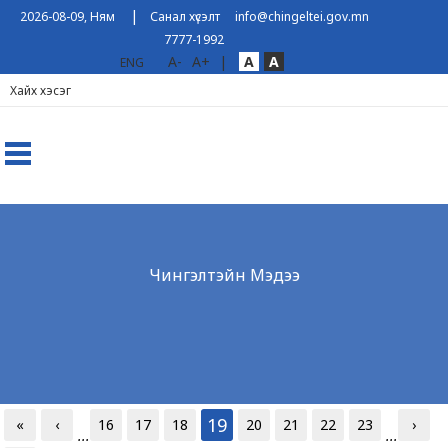
|
2026-08-09, Ням
Санал хүсэлт
info@chingeltei.gov.mn
7777-1992
A-
A+
|
A
A
ENG
Чингэлтэйн Мэдээ
19
«
‹
16
17
18
20
21
22
23
›
...
...