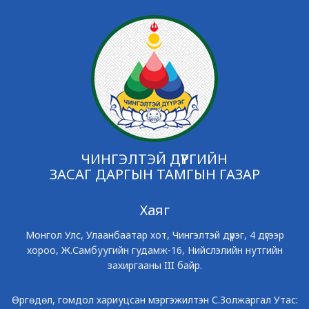
ЧИНГЭЛТЭЙ ДҮҮРГИЙН
ЗАСАГ ДАРГЫН ТАМГЫН ГАЗАР
Хаяг
Монгол Улс, Улаанбаатар хот, Чингэлтэй дүүрэг, 4 дүгээр
хороо, Ж.Самбуугийн гудамж-16, Нийслэлийн нутгийн
захиргааны III байр.
Өргөдөл, гомдол хариуцсан мэргэжилтэн С.Золжаргал Утас: