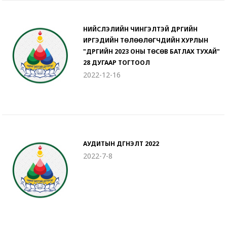
НИЙСЛЭЛИЙН ЧИНГЭЛТЭЙ ДҮҮРГИЙН
ИРГЭДИЙН ТӨЛӨӨЛӨГЧДИЙН ХУРЛЫН
"ДҮҮРГИЙН 2023 ОНЫ ТӨСӨВ БАТЛАХ ТУХАЙ"
28 ДУГААР ТОГТООЛ
2022-12-16
АУДИТЫН ДҮГНЭЛТ 2022
2022-7-8