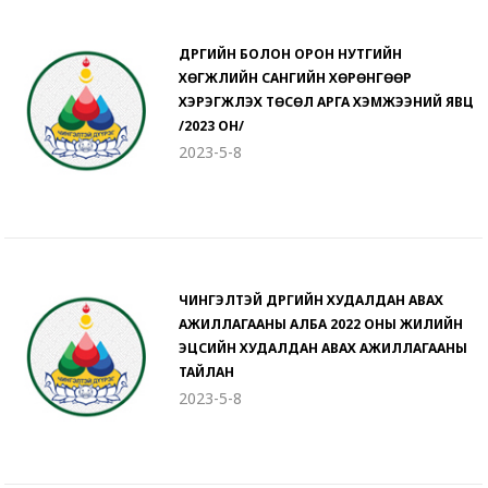
ДҮҮРГИЙН БОЛОН ОРОН НУТГИЙН
ХӨГЖЛИЙН САНГИЙН ХӨРӨНГӨӨР
ХЭРЭГЖҮҮЛЭХ ТӨСӨЛ АРГА ХЭМЖЭЭНИЙ ЯВЦ
/2023 ОН/
2023-5-8
ЧИНГЭЛТЭЙ ДҮҮРГИЙН ХУДАЛДАН АВАХ
АЖИЛЛАГААНЫ АЛБА 2022 ОНЫ ЖИЛИЙН
ЭЦСИЙН ХУДАЛДАН АВАХ АЖИЛЛАГААНЫ
ТАЙЛАН
2023-5-8