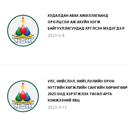
ХУДАЛДАН АВАХ АЖИЛЛАГААНД
ОРОЛЦСОН АЖ АХУЙН НЭГЖ
БАЙГУУЛЛАГУУДАД ХҮРГҮҮЛСЭН МЭДЭГДЭЛ
2023-5-8
УЛС, НИЙСЛЭЛ, НИЙСЛЭЛИЙН ОРОН
НУТГИЙН ХӨГЖЛИЙН САНГИЙН ХӨРӨНГӨӨР
2023 ОНД ХЭРЭГЖҮҮЛЭХ ТӨСӨЛ АРГА
ХЭМЖЭЭНИЙ ЯВЦ
2023-4-13