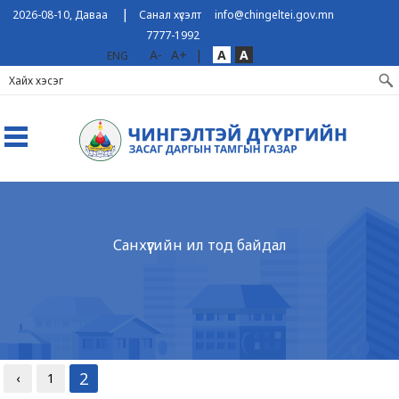
|
2026-08-10, Даваа
Санал хүсэлт
info@chingeltei.gov.mn
7777-1992
A-
A+
|
A
A
ENG
Санхүүгийн ил тод байдал
2
‹
1