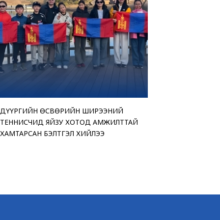
ДҮҮРГИЙН ӨСВӨРИЙН ШИРЭЭНИЙ
“АМАР БАЙНА УУ” Ц
ТЕНДЕРИЙН СОНГОН
ЧИНГЭЛТЭЙ ДҮҮРГИ
ТЕННИСЧИД ЯЙЗУ ХОТОД АМЖИЛТТАЙ
ҮЗЭСГЭЛЭН ХУДАЛД
ЗАРЛАЖ БАЙНА
“МОНГОЛ УЛСЫН ИР
ХАМТАРСАН БЭЛТГЭЛ ХИЙЛЭЭ
БАЙНА
ӨРГӨЛӨӨ