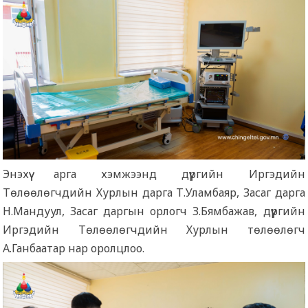
Энэхүү арга хэмжээнд дүүргийн Иргэдийн
Төлөөлөгчдийн Хурлын дарга Т.Уламбаяр, Засаг дарга
Н.Мандуул, Засаг даргын орлогч З.Бямбажав, дүүргийн
Иргэдийн Төлөөлөгчдийн Хурлын төлөөлөгч
А.Ганбаатар нар оролцлоо.