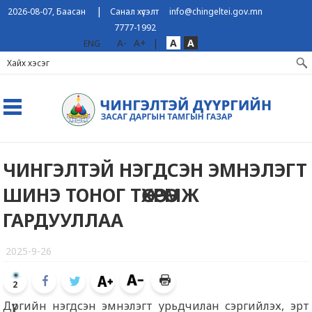
|
2026-08-07, Баасан
Санал хүсэлт
info@chingeltei.gov.mn
7777-1992
A-
A+
|
A
A
ENG
ЧИНГЭЛТЭЙ НЭГДСЭН ЭМНЭЛЭГТ
ШИНЭ ТОНОГ ТӨХӨӨРӨМЖ
ГАРДУУЛЛАА
2025-9-26
2
Дүүргийн нэгдсэн эмнэлэгт урьдчилан сэргийлэх, эрт