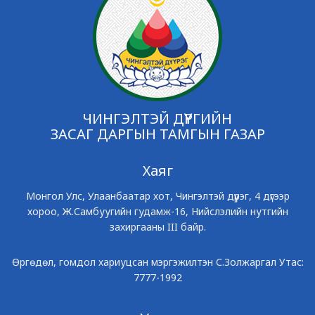
ЧИНГЭЛТЭЙ ДҮҮРГИЙН
ЗАСАГ ДАРГЫН ТАМГЫН ГАЗАР
Хаяг
Монгол Улс, Улаанбаатар хот, Чингэлтэй дүүрэг, 4 дүгээр
хороо, Ж.Самбуугийн гудамж-16, Нийслэлийн нутгийн
захиргааны III байр.
Өргөдөл, гомдол хариуцсан мэргэжилтэн С.Золжаргал Утас:
7777-1992