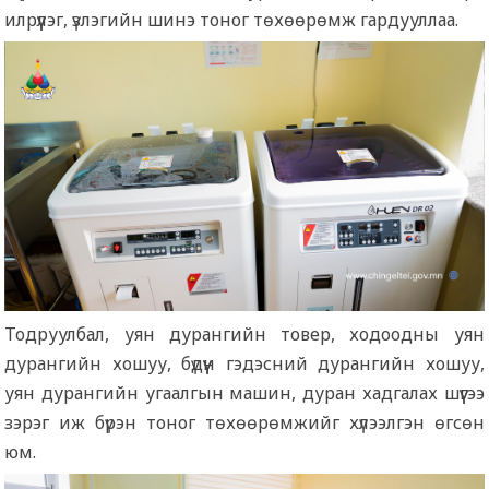
илрүүлэг, үзлэгийн шинэ тоног төхөөрөмж гардууллаа.
Тодруулбал, уян дурангийн товер, ходоодны уян
дурангийн хошуу, бүдүүн гэдэсний дурангийн хошуу,
уян дурангийн угаалгын машин, дуран хадгалах шүүгээ
зэрэг иж бүрэн тоног төхөөрөмжийг хүлээлгэн өгсөн
юм.