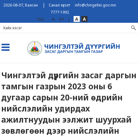
|
2026-08-07, Баасан
Санал хүсэлт
info@chingeltei.gov.mn
7777-1992
A-
A+
|
A
A
ENG
Чингэлтэй дүүргийн засаг даргын
тамгын газрын 2023 оны 6
дугаар сарын 20-ний өдрийн
нийслэлийн удирдах
ажилтнуудын ээлжит шуурхай
зөвлөгөөн дээр нийслэлийн