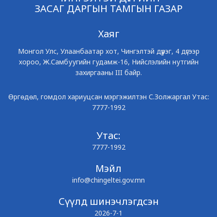
ЗАСАГ ДАРГЫН ТАМГЫН ГАЗАР
Хаяг
Монгол Улс, Улаанбаатар хот, Чингэлтэй дүүрэг, 4 дүгээр
хороо, Ж.Самбуугийн гудамж-16, Нийслэлийн нутгийн
захиргааны III байр.
Өргөдөл, гомдол хариуцсан мэргэжилтэн С.Золжаргал Утас:
7777-1992
Утас:
7777-1992
Мэйл
info@chingeltei.gov.mn
Сүүлд шинэчлэгдсэн
2026-7-1