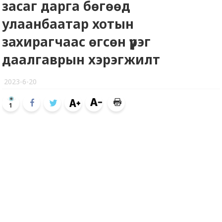
засаг дарга бөгөөд
улаанбаатар хотын
захирагчаас өгсөн үүрэг
даалгаврын хэрэгжилт
2023-6-20
1