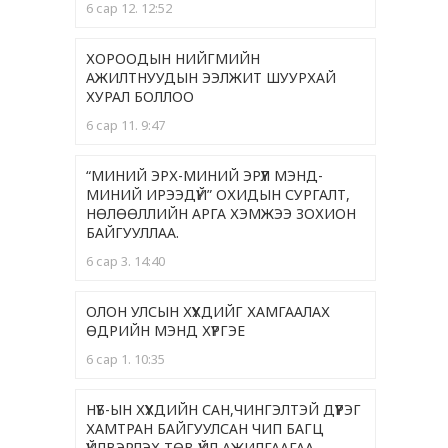
6 сар 12. 12:52
ХОРООДЫН НИЙГМИЙН
АЖИЛТНУУДЫН ЭЭЛЖИТ ШУУРХАЙ
ХУРАЛ БОЛЛОО
6 сар 11. 9:47
“МИНИЙ ЭРХ-МИНИЙ ЭРҮҮЛ МЭНД-
МИНИЙ ИРЭЭДҮЙ” ОХИДЫН СУРГАЛТ,
НӨЛӨӨЛЛИЙН АРГА ХЭМЖЭЭ ЗОХИОН
БАЙГУУЛЛАА.
6 сар 3. 14:40
ОЛОН УЛСЫН ХҮҮХДИЙГ ХАМГААЛАХ
ӨДРИЙН МЭНД ХҮРГЭЕ
6 сар 1. 10:35
НҮБ-ЫН ХҮҮХДИЙН САН,ЧИНГЭЛТЭЙ ДҮҮРЭГ
ХАМТРАН БАЙГУУЛСАН ЧИП БАГЦ
ҮЙЛВЭРЛЭХ ТӨВ ҮЙЛ АЖИЛГААГАА