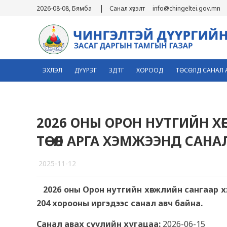
|
2026-08-08, Бямба
Санал хүсэлт
info@chingeltei.gov.mn
ЭХЛЭЛ
ДҮҮРЭГ
ЗДТГ
ХОРООД
ТӨСӨЛД САНАЛ 
2026 ОНЫ ОРОН НУТГИЙН Х
ТӨСӨЛ АРГА ХЭМЖЭЭНД САНА
2025-11-12
3
2026 оны Орон нутгийн хөгжлийн сангаар хэ
204 хорооны иргэдээс санал авч байна.
Санал авах сүүлийн хугацаа:
2026-06-15