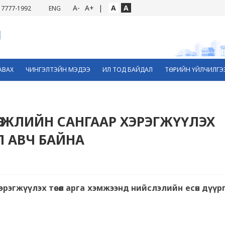
A-
A+
|
A
A
7777-1992
ENG
АВАХ
ЧИНГЭЛТЭЙН МЭДЭЭ
ИЛ ТОД БАЙДАЛ
ТӨРИЙН ҮЙЛЧИЛГЭ
ӨГЖЛИЙН САНГААР ХЭРЭГЖҮҮЛЭХ
Л АВЧ БАЙНА
рэгжүүлэх төсөл арга хэмжээнд нийслэлийн есөн дүүр