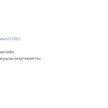
/news/21092
 сангийн
риуцсан мэргэжилтэн