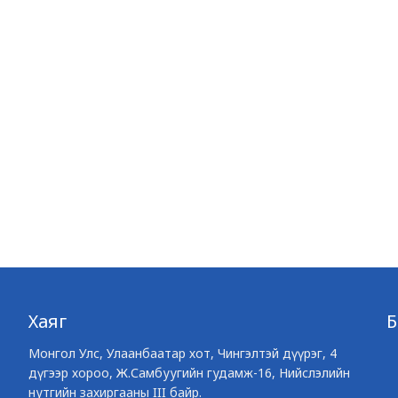
Хаяг
Монгол Улс, Улаанбаатар хот, Чингэлтэй дүүрэг, 4
дүгээр хороо, Ж.Самбуугийн гудамж-16, Нийслэлийн
нутгийн захиргааны III байр.