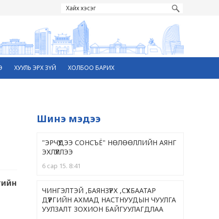
Э
ХУУЛЬ ЭРХ ЗҮЙ
ХОЛБОО БАРИХ
Шинэ мэдээ
"ЭРЧҮҮДЭЭ СОНСЪЁ" НӨЛӨӨЛЛИЙН АЯНГ
ЭХЛҮҮЛЛЭЭ
6 сар 15. 8:41
гийн
ЧИНГЭЛТЭЙ ,БАЯНЗҮРХ ,CҮХБААТАР
ДҮҮРГИЙН АХМАД НАСТНУУДЫН ЧУУЛГА
УУЛЗАЛТ ЗОХИОН БАЙГУУЛАГДЛАА