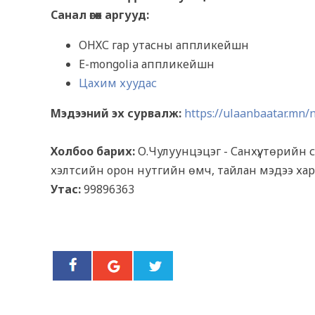
Санал өгөх аргууд:
ОНХС гар утасны аппликейшн
Е-mongolia аппликейшн
Цахим хуудас
Мэдээний эх сурвалж:
https://ulaanbaatar.mn
Холбоо барих:
О.Чулуунцэцэг - Санхүү, төрийн
хэлтсийн орон нутгийн өмч, тайлан мэдээ ха
Утас:
99896363