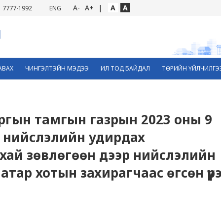
A-
A+
|
A
A
7777-1992
ENG
АВАХ
ЧИНГЭЛТЭЙН МЭДЭЭ
ИЛ ТОД БАЙДАЛ
ТӨРИЙН ҮЙЛЧИЛГЭ
аргын тамгын газрын 2023 оны 9
н нийслэлийн удирдах
ай зөвлөгөөн дээр нийслэлийн
атар хотын захирагчаас өгсөн үүр