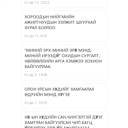
6 сар 12. 12:52
ХОРООДЫН НИЙГМИЙН
АЖИЛТНУУДЫН ЭЭЛЖИТ ШУУРХАЙ
ХУРАЛ БОЛЛОО
6 сар 11. 9:47
“МИНИЙ ЭРХ-МИНИЙ ЭРҮҮЛ МЭНД-
МИНИЙ ИРЭЭДҮЙ” ОХИДЫН СУРГАЛТ,
НӨЛӨӨЛЛИЙН АРГА ХЭМЖЭЭ ЗОХИОН
БАЙГУУЛЛАА.
6 сар 3. 14:40
ОЛОН УЛСЫН ХҮҮХДИЙГ ХАМГААЛАХ
ӨДРИЙН МЭНД ХҮРГЭЕ
6 сар 1. 10:35
НҮБ-ЫН ХҮҮХДИЙН САН,ЧИНГЭЛТЭЙ ДҮҮРЭГ
ХАМТРАН БАЙГУУЛСАН ЧИП БАГЦ
ҮЙЛВЭРЛЭХ ТӨВ ҮЙЛ АЖИЛГААГАА