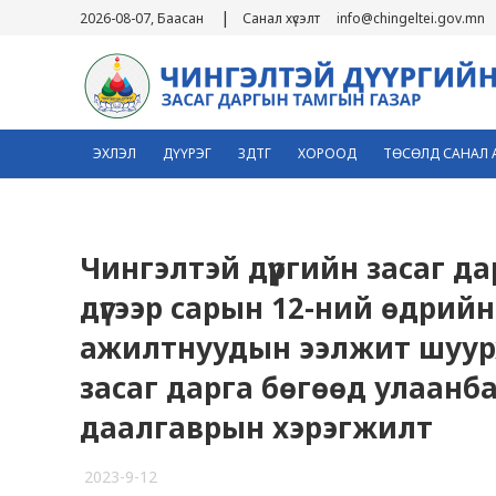
|
2026-08-07, Баасан
Санал хүсэлт
info@chingeltei.gov.mn
ЭХЛЭЛ
ДҮҮРЭГ
ЗДТГ
ХОРООД
ТӨСӨЛД САНАЛ 
Чингэлтэй дүүргийн засаг д
дүгээр сарын 12-ний өдрий
ажилтнуудын ээлжит шуурх
засаг дарга бөгөөд улаанба
даалгаврын хэрэгжилт
2023-9-12