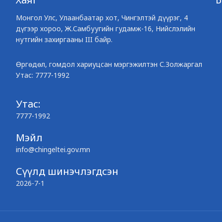
Монгол Улс, Улаанбаатар хот, Чингэлтэй дүүрэг, 4
дүгээр хороо, Ж.Самбуугийн гудамж-16, Нийслэлийн
нутгийн захиргааны III байр.
Өргөдөл, гомдол хариуцсан мэргэжилтэн С.Золжаргал
Утас: 7777-1992
Утас:
7777-1992
Мэйл
info@chingeltei.gov.mn
Сүүлд шинэчлэгдсэн
2026-7-1