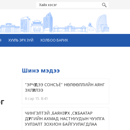
Э
ХУУЛЬ ЭРХ ЗҮЙ
ХОЛБОО БАРИХ
Шинэ мэдээ
"ЭРЧҮҮДЭЭ СОНСЪЁ" НӨЛӨӨЛЛИЙН АЯНГ
ЭХЛҮҮЛЛЭЭ
6 сар 15. 8:41
эг
ЧИНГЭЛТЭЙ ,БАЯНЗҮРХ ,CҮХБААТАР
ДҮҮРГИЙН АХМАД НАСТНУУДЫН ЧУУЛГА
УУЛЗАЛТ ЗОХИОН БАЙГУУЛАГДЛАА