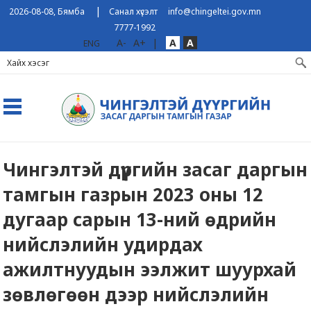
|
2026-08-08, Бямба
Санал хүсэлт
info@chingeltei.gov.mn
7777-1992
A-
A+
|
A
A
ENG
Чингэлтэй дүүргийн засаг даргын
тамгын газрын 2023 оны 12
дугаар сарын 13-ний өдрийн
нийслэлийн удирдах
ажилтнуудын ээлжит шуурхай
зөвлөгөөн дээр нийслэлийн