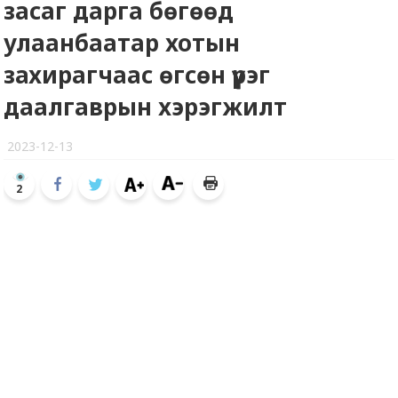
засаг дарга бөгөөд
улаанбаатар хотын
захирагчаас өгсөн үүрэг
даалгаврын хэрэгжилт
2023-12-13
2