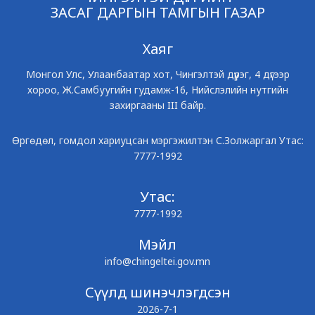
ЗАСАГ ДАРГЫН ТАМГЫН ГАЗАР
Хаяг
Монгол Улс, Улаанбаатар хот, Чингэлтэй дүүрэг, 4 дүгээр
хороо, Ж.Самбуугийн гудамж-16, Нийслэлийн нутгийн
захиргааны III байр.
Өргөдөл, гомдол хариуцсан мэргэжилтэн С.Золжаргал Утас:
7777-1992
Утас:
7777-1992
Мэйл
info@chingeltei.gov.mn
Сүүлд шинэчлэгдсэн
2026-7-1