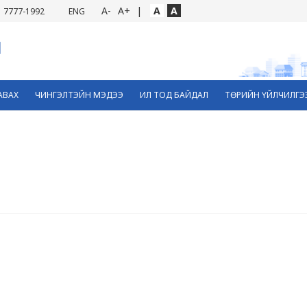
A-
A+
|
A
A
7777-1992
ENG
АВАХ
ЧИНГЭЛТЭЙН МЭДЭЭ
ИЛ ТОД БАЙДАЛ
ТӨРИЙН ҮЙЛЧИЛГЭ