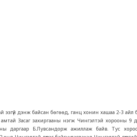
ай эзгүй дэнж байсан бөгөөд, ганц хонин хашаа 2-3 айл
 амтай Засаг захиргааны нэгж Чингэлтэй хорооны 9 дү
ны даргаар Б.Лувсандорж ажиллаж байв. Тус хоро