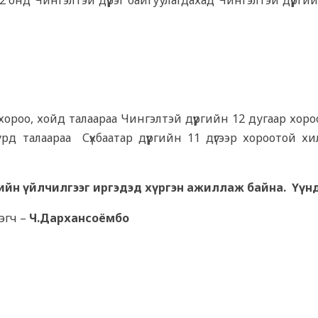
2 онд Чингэлтэй дүүрэг байгуулагдахад Чингэлтэй дүүрги
ороо, хойд талаараа Чингэлтэй дүүргийн 12 дугаар хороо,
 урд талаараа Сүхбаатар дүүргийн 11 дүгээр хороотой х
ийн үйлчилгээг иргэдэд хүргэн ажиллаж байна. Үүнд
гэгч –
Ч.Дархансоёмбо