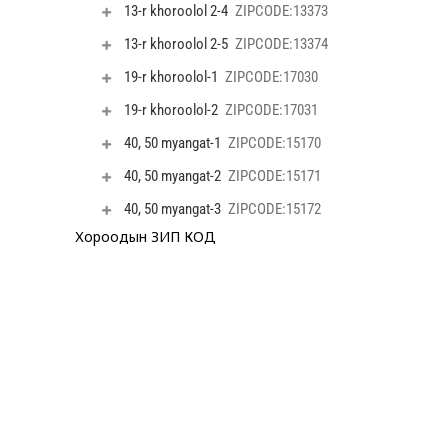
22-р хороо
23-р хороо
24-р хороо
Хороодын ЗИП КОД