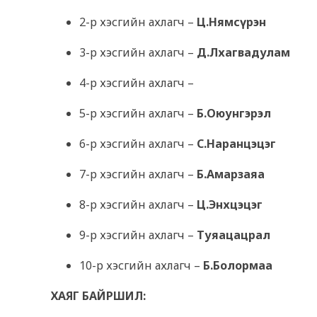
2-р хэсгийн ахлагч –
Ц.Нямсүрэн
3-р хэсгийн ахлагч –
Д.Лхагвадулам
4-р хэсгийн ахлагч –
5-р хэсгийн ахлагч –
Б.Оюунгэрэл
6-р хэсгийн ахлагч –
С.Наранцэцэг
7-р хэсгийн ахлагч –
Б.Амарзаяа
8-р хэсгийн ахлагч –
Ц.Энхцэцэг
9-р хэсгийн ахлагч –
Туяацацрал
10-р хэсгийн ахлагч –
Б.Болормаа
ХАЯГ БАЙРШИЛ: