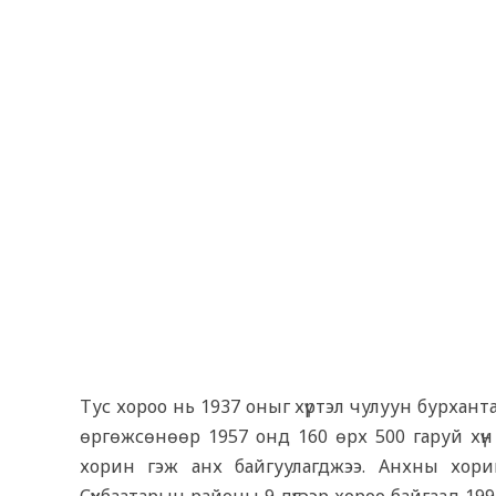
Тус хороо нь 1937 оныг хүртэл чулуун бурхант
өргөжсөнөөр 1957 онд 160 өрх 500 гаруй хүн
хорин гэж анх байгуулагджээ. Анхны хори