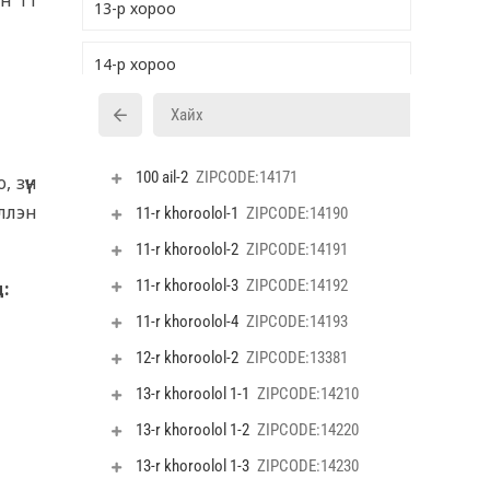
йн 11
13-р хороо
14-р хороо
15-р хороо
16-р хороо
 зүүн
иллэн
17-р хороо
:
18-р хороо
19-р хороо
20-р хороо
21-р хороо