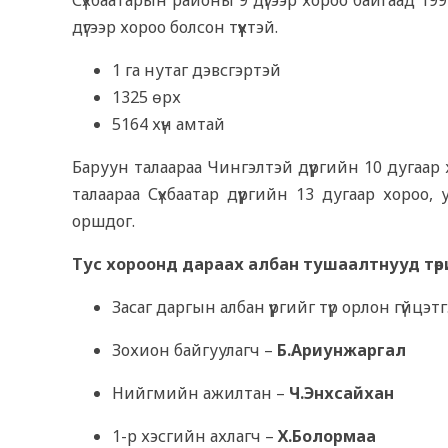
Сүхбаатарын районы 9 дүгээр хороо байгаад 199
дүгээр хороо болсон түүхтэй.
1 га нутаг дэвсгэртэй
1325 өрх
5164 хүн амтай
Баруун талаараа Чингэлтэй дүүргийн 10 дугаар х
талаараа Сүхбаатар дүүргийн 13 дугаар хороо,
оршдог.
Тус хороонд дараах албан тушаалтнууд төр
Засаг даргын албан үүргийг түр орлон гүйцэт
Зохион байгуулагч –
Б.Ариунжаргал
Нийгмийн ажилтан –
Ч.Энхсайхан
1-р хэсгийн ахлагч –
Х.Болормаа