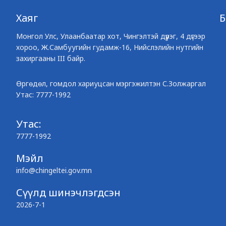
Хаяг
Монгол Улс, Улаанбаатар хот, Чингэлтэй дүүрэг, 4 дүгээр
хороо, Ж.Самбуугийн гудамж-16, Нийслэлийн нутгийн
захиргааны III байр.
Өргөдөл, гомдол хариуцсан мэргэжилтэн С.Золжаргал
Утас: 7777-1992
Утас:
7777-1992
Мэйл
info@chingeltei.gov.mn
Сүүлд шинэчлэгдсэн
2026-7-1