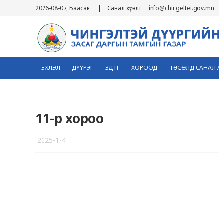
|
2026-08-07, Баасан
Санал хүсэлт
info@chingeltei.gov.mn
ЭХЛЭЛ
ДҮҮРЭГ
ЗДТГ
ХОРООД
ТӨСӨЛД САНАЛ 
11-р хороо
2025-1-4
5