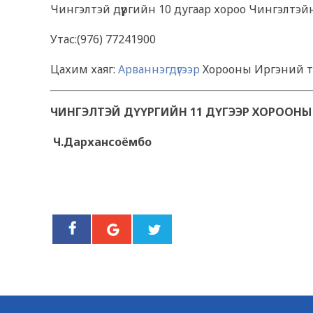
Чингэлтэй дүүргийн 10 дугаар хороо Чингэлтэйн
Утас:(976) 77241900
Цахим хаяг:
Арваннэгдүгээр
Хорооны Иргэний 
ЧИНГЭЛТЭЙ ДҮҮРГИЙН 11 ДҮГЭЭР ХОРООНЫ 
Ч.Дархансоёмбо