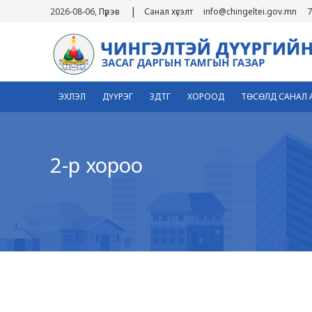
|
2026-08-06, Пүрэв
Санал хүсэлт
info@chingeltei.gov.mn
7
ЭХЛЭЛ
ДҮҮРЭГ
ЗДТГ
ХОРООД
ТӨСӨЛД САНАЛ 
2-р хороо
2