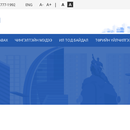
A-
A+
|
A
A
777-1992
ENG
АВАХ
ЧИНГЭЛТЭЙН МЭДЭЭ
ИЛ ТОД БАЙДАЛ
ТӨРИЙН ҮЙЛЧИЛГЭ