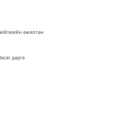
 Нийгмийн ажилтан
Засаг дарга