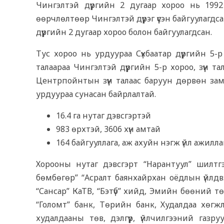
Чингэлтэй дүүргийн 2 дугаар хороо нь 199
өөрчлөлтөөр Чингэлтэй дүүрэг үүсэн байгуулагд
дүүргийн 2 дугаар хороо болон байгуулагдсан.
Тус хороо нь урдуураа Сүхбаатар дүүргийн 5-р
талаараа Чингэлтэй дүүргийн 5-р хороо, зүүн т
Центрпойнтын зүүн талаас баруун дөрвөн зам 
урдуураа сунасан байрлалтай.
16.4 га нутаг дэвсгэртэй
983 өрхтэй, 3606 хүн амтай
164 байгууллага, аж ахуйн нэгж үйл ажилла
Хорооны нутаг дэвсгэрт “Нарантуул” шилтг
бөмбөгөр” “Асралт баянхайрхан оёдлын үйлдв
“Сансар” КаТВ, “Бэтүб” хийд, Эмийн бөөний төвү
“Голомт” банк, Төрийн банк, Худалдаа хөгж
худалдааны төв, дэлгүүр, үйлчилгээний га