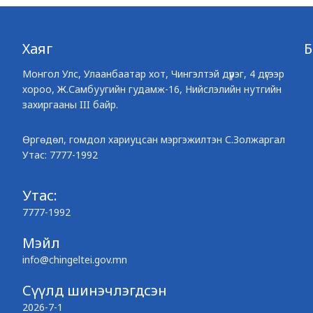
Хаяг
Монгол Улс, Улаанбаатар хот, Чингэлтэй дүүрэг, 4 дүгээр
хороо, Ж.Самбуугийн гудамж-16, Нийслэлийн нутгийн
захиргааны III байр.
Өргөдөл, гомдол хариуцсан мэргэжилтэн С.Золжаргал
Утас: 7777-1992
Утас:
7777-1992
Мэйл
info@chingeltei.gov.mn
Сүүлд шинэчлэгдсэн
2026-7-1