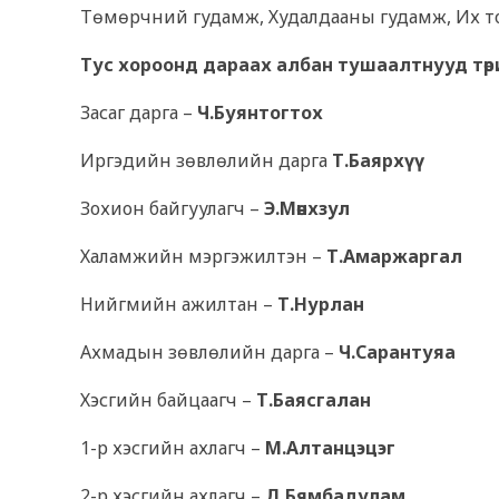
Төмөрчний гудамж, Худалдааны гудамж, Их то
Тус хороонд дараах албан тушаалтнууд төр
Засаг дарга –
Ч.Буянтогтох
Иргэдийн зөвлөлийн дарга
Т.Баярхүү
Зохион байгуулагч –
Э.Мөнхзул
Халамжийн мэргэжилтэн –
Т.Амаржаргал
Нийгмийн ажилтан –
Т.Нурлан
Ахмадын зөвлөлийн дарга –
Ч.Сарантуяа
Хэсгийн байцаагч –
Т.Баясгалан
1-р хэсгийн ахлагч –
М.Алтанцэцэг
2-р хэсгийн ахлагч –
Д.Бямбадулам