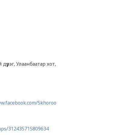
үүрэг, Улаанбаатар хот,
ww.facebook.com/5khoroo
oups/312435715809634