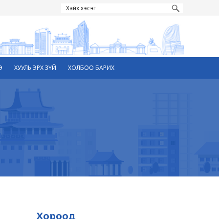
Э
ХУУЛЬ ЭРХ ЗҮЙ
ХОЛБОО БАРИХ
Хороод