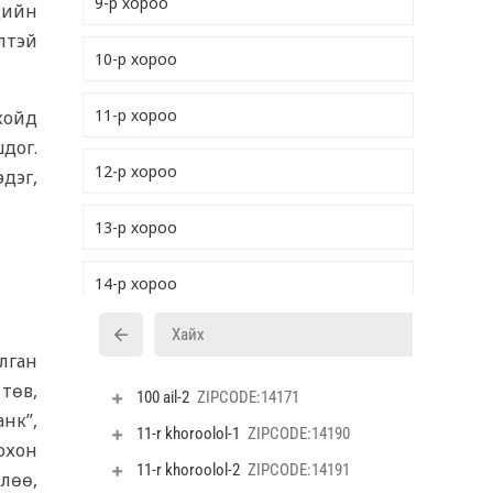
9-р хороо
цийн
элтэй
10-р хороо
11-р хороо
 хойд
шдог.
12-р хороо
дэг,
13-р хороо
14-р хороо
15-р хороо
лган
төв,
16-р хороо
анк”,
охон
17-р хороо
лөө,