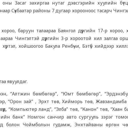
2 оны Засаг захиргаа нутаг дэвсгэрийн хуулийн бүт
санаар Сүхбаатар районы 7 дугаар хорооноос тасарч Чинг
 хороо, баруун талаараа Баянгол дүүргийн 17-р хороо,
алаараа Чингэлтэй дүүргийн 3-р хороотой хил залгаа ор
хүртэл, хойшоогоо Бакула Ренбүчи, Бэтүб хийдээр хиллэ
гаа явуулдаг.
ээн, “Алтжин бөмбөгөр”, “Юмт бөмбөгөр”, “Эрдэнэбу
эр, “Орон зай” , Эрхт төв, Хийморь төв, Жавзандамба 
үд, “Компьютер ланд”, “Элба” төв, “Канон” төв, “Хаан б
лийн банк“ Номгон санчир авто сургууль зэрэг томо
зрууд болон Чоймболын гудамж, Энхтайваны өргөн чө