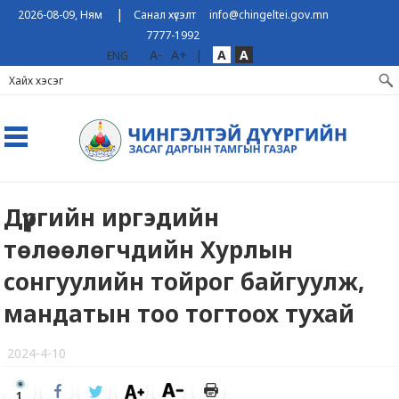
|
2026-08-09, Ням
Санал хүсэлт
info@chingeltei.gov.mn
7777-1992
A-
A+
|
A
A
ENG
Дүүргийн иргэдийн
төлөөлөгчдийн Хурлын
сонгуулийн тойрог байгуулж,
мандатын тоо тогтоох тухай
2024-4-10
1