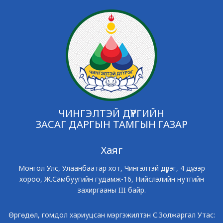
ЧИНГЭЛТЭЙ ДҮҮРГИЙН
ЗАСАГ ДАРГЫН ТАМГЫН ГАЗАР
Хаяг
Монгол Улс, Улаанбаатар хот, Чингэлтэй дүүрэг, 4 дүгээр
хороо, Ж.Самбуугийн гудамж-16, Нийслэлийн нутгийн
захиргааны III байр.
Өргөдөл, гомдол хариуцсан мэргэжилтэн С.Золжаргал Утас: