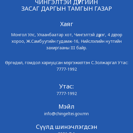
ЧИНГЭЛТЭЙ ДҮҮРГИЙН
ЗАСАГ ДАРГЫН ТАМГЫН ГАЗАР
Хаяг
Монгол Улс, Улаанбаатар хот, Чингэлтэй дүүрэг, 4 дүгээр
хороо, Ж.Самбуугийн гудамж-16, Нийслэлийн нутгийн
захиргааны III байр.
Өргөдөл, гомдол хариуцсан мэргэжилтэн С.Золжаргал Утас:
7777-1992
Утас:
7777-1992
Мэйл
info@chingeltei.gov.mn
Сүүлд шинэчлэгдсэн