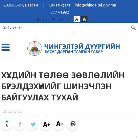
|
2026-08-07, Баасан
Санал хүсэлт
info@chingeltei.gov.mn
7777-1992
A-
A+
|
A
A
ENG
ХҮҮХДИЙН ТӨЛӨӨ ЗӨВЛӨЛИЙН
БҮРЭЛДЭХҮҮНИЙГ ШИНЭЧЛЭН
БАЙГУУЛАХ ТУХАЙ
2023-2-28
5