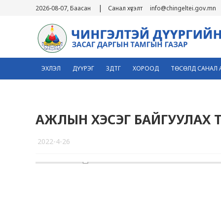
|
2026-08-07, Баасан
Санал хүсэлт
info@chingeltei.gov.mn
ЭХЛЭЛ
ДҮҮРЭГ
ЗДТГ
ХОРООД
ТӨСӨЛД САНАЛ 
АЖЛЫН ХЭСЭГ БАЙГУУЛАХ 
2022-4-26
2