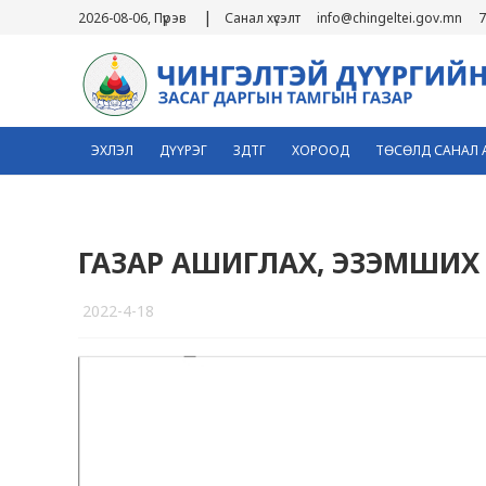
|
2026-08-06, Пүрэв
Санал хүсэлт
info@chingeltei.gov.mn
7
ЭХЛЭЛ
ДҮҮРЭГ
ЗДТГ
ХОРООД
ТӨСӨЛД САНАЛ 
ГАЗАР АШИГЛАХ, ЭЗЭМШИХ 
2022-4-18
4