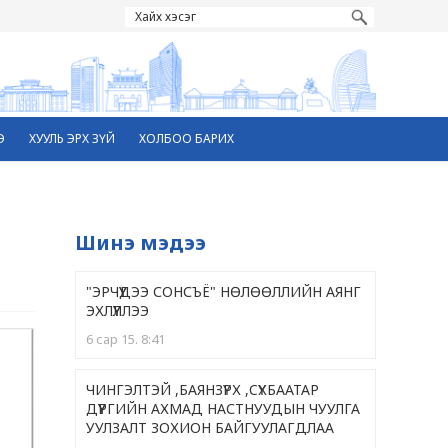
Э
ХУУЛЬ ЭРХ ЗҮЙ
ХОЛБОО БАРИХ
Шинэ мэдээ
"ЭРЧҮҮДЭЭ СОНСЪЁ" НӨЛӨӨЛЛИЙН АЯНГ
ЭХЛҮҮЛЛЭЭ
6 сар 15. 8:41
ЧИНГЭЛТЭЙ ,БАЯНЗҮРХ ,CҮХБААТАР
ДҮҮРГИЙН АХМАД НАСТНУУДЫН ЧУУЛГА
УУЛЗАЛТ ЗОХИОН БАЙГУУЛАГДЛАА