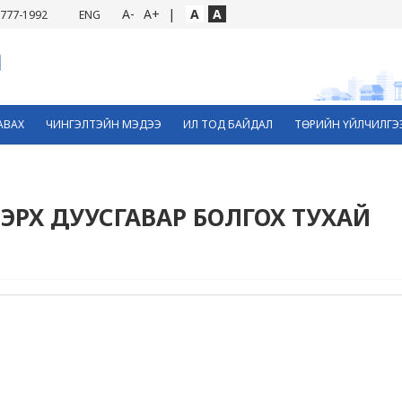
A-
A+
|
A
A
777-1992
ENG
АВАХ
ЧИНГЭЛТЭЙН МЭДЭЭ
ИЛ ТОД БАЙДАЛ
ТӨРИЙН ҮЙЛЧИЛГЭ
ЭРХ ДУУСГАВАР БОЛГОХ ТУХАЙ