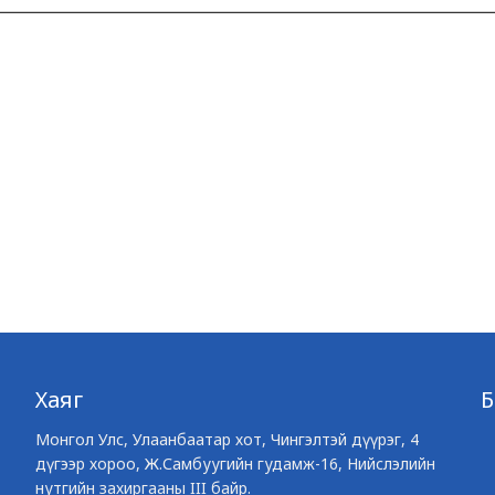
Хаяг
Монгол Улс, Улаанбаатар хот, Чингэлтэй дүүрэг, 4
дүгээр хороо, Ж.Самбуугийн гудамж-16, Нийслэлийн
нутгийн захиргааны III байр.