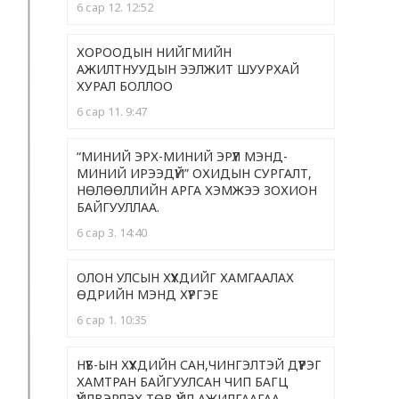
6 сар 12. 12:52
ХОРООДЫН НИЙГМИЙН
АЖИЛТНУУДЫН ЭЭЛЖИТ ШУУРХАЙ
ХУРАЛ БОЛЛОО
6 сар 11. 9:47
“МИНИЙ ЭРХ-МИНИЙ ЭРҮҮЛ МЭНД-
МИНИЙ ИРЭЭДҮЙ” ОХИДЫН СУРГАЛТ,
НӨЛӨӨЛЛИЙН АРГА ХЭМЖЭЭ ЗОХИОН
БАЙГУУЛЛАА.
6 сар 3. 14:40
ОЛОН УЛСЫН ХҮҮХДИЙГ ХАМГААЛАХ
ӨДРИЙН МЭНД ХҮРГЭЕ
6 сар 1. 10:35
НҮБ-ЫН ХҮҮХДИЙН САН,ЧИНГЭЛТЭЙ ДҮҮРЭГ
ХАМТРАН БАЙГУУЛСАН ЧИП БАГЦ
ҮЙЛВЭРЛЭХ ТӨВ ҮЙЛ АЖИЛГААГАА