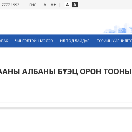
A-
A+
|
A
A
7777-1992
ENG
АВАХ
ЧИНГЭЛТЭЙН МЭДЭЭ
ИЛ ТОД БАЙДАЛ
ТӨРИЙН ҮЙЛЧИЛГЭ
АНЫ АЛБАНЫ БҮТЭЦ ОРОН ТООНЫ