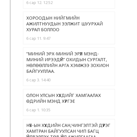
6 сар 12. 12:52
ХОРООДЫН НИЙГМИЙН
АЖИЛТНУУДЫН ЭЭЛЖИТ ШУУРХАЙ
ХУРАЛ БОЛЛОО
6 сар 11. 9:47
“МИНИЙ ЭРХ-МИНИЙ ЭРҮҮЛ МЭНД-
МИНИЙ ИРЭЭДҮЙ” ОХИДЫН СУРГАЛТ,
НӨЛӨӨЛЛИЙН АРГА ХЭМЖЭЭ ЗОХИОН
БАЙГУУЛЛАА.
6 сар 3. 14:40
ОЛОН УЛСЫН ХҮҮХДИЙГ ХАМГААЛАХ
ӨДРИЙН МЭНД ХҮРГЭЕ
6 сар 1. 10:35
НҮБ-ЫН ХҮҮХДИЙН САН,ЧИНГЭЛТЭЙ ДҮҮРЭГ
ХАМТРАН БАЙГУУЛСАН ЧИП БАГЦ
ҮЙЛВЭРЛЭХ ТӨВ ҮЙЛ АЖИЛГААГАА