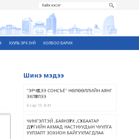
Э
ХУУЛЬ ЭРХ ЗҮЙ
ХОЛБОО БАРИХ
Шинэ мэдээ
"ЭРЧҮҮДЭЭ СОНСЪЁ" НӨЛӨӨЛЛИЙН АЯНГ
ЭХЛҮҮЛЛЭЭ
6 сар 15. 8:41
ЧИНГЭЛТЭЙ ,БАЯНЗҮРХ ,CҮХБААТАР
ДҮҮРГИЙН АХМАД НАСТНУУДЫН ЧУУЛГА
УУЛЗАЛТ ЗОХИОН БАЙГУУЛАГДЛАА