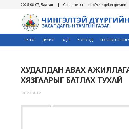
|
2026-08-07, Баасан
Санал хүсэлт
info@chingeltei.gov.mn
ЭХЛЭЛ
ДҮҮРЭГ
ЗДТГ
ХОРООД
ТӨСӨЛД САНАЛ 
ХУДАЛДАН АВАХ АЖИЛЛАГА
ХЯЗГААРЫГ БАТЛАХ ТУХАЙ
2022-4-12
4