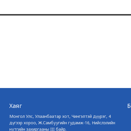
Хаяг
Монгол Улс, Улаанбаатар хот, Чингэлтэй дүүрэг, 4
дүгээр хороо, Ж.Самбуугийн гудамж-16, Нийслэлийн
нутгийн захиргааны III байр.