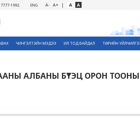
A-
A+
|
A
A
7777-1992
ENG
АВАХ
ЧИНГЭЛТЭЙН МЭДЭЭ
ИЛ ТОД БАЙДАЛ
ТӨРИЙН ҮЙЛЧИЛГЭ
АНЫ АЛБАНЫ БҮТЭЦ ОРОН ТООНЫ