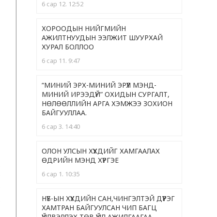
6 сар 12. 12:52
ХОРООДЫН НИЙГМИЙН
АЖИЛТНУУДЫН ЭЭЛЖИТ ШУУРХАЙ
ХУРАЛ БОЛЛОО
6 сар 11. 9:47
“МИНИЙ ЭРХ-МИНИЙ ЭРҮҮЛ МЭНД-
МИНИЙ ИРЭЭДҮЙ” ОХИДЫН СУРГАЛТ,
НӨЛӨӨЛЛИЙН АРГА ХЭМЖЭЭ ЗОХИОН
БАЙГУУЛЛАА.
6 сар 3. 14:40
ОЛОН УЛСЫН ХҮҮХДИЙГ ХАМГААЛАХ
ӨДРИЙН МЭНД ХҮРГЭЕ
6 сар 1. 10:35
НҮБ-ЫН ХҮҮХДИЙН САН,ЧИНГЭЛТЭЙ ДҮҮРЭГ
ХАМТРАН БАЙГУУЛСАН ЧИП БАГЦ
ҮЙЛВЭРЛЭХ ТӨВ ҮЙЛ АЖИЛГААГАА