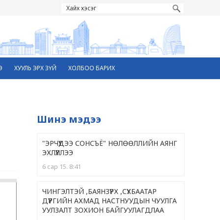
Э
ХУУЛЬ ЭРХ ЗҮЙ
ХОЛБОО БАРИХ
Шинэ мэдээ
"ЭРЧҮҮДЭЭ СОНСЪЁ" НӨЛӨӨЛЛИЙН АЯНГ
ЭХЛҮҮЛЛЭЭ
6 сар 15. 8:41
ЧИНГЭЛТЭЙ ,БАЯНЗҮРХ ,CҮХБААТАР
ДҮҮРГИЙН АХМАД НАСТНУУДЫН ЧУУЛГА
УУЛЗАЛТ ЗОХИОН БАЙГУУЛАГДЛАА