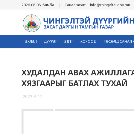
|
2026-08-08, Бямба
Санал хүсэлт
info@chingeltei.gov.mn
ЭХЛЭЛ
ДҮҮРЭГ
ЗДТГ
ХОРООД
ТӨСӨЛД САНАЛ 
ХУДАЛДАН АВАХ АЖИЛЛАГА
ХЯЗГААРЫГ БАТЛАХ ТУХАЙ
2022-4-12
7