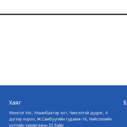
Хаяг
Монгол Улс, Улаанбаатар хот, Чингэлтэй дүүрэг, 4
дүгээр хороо, Ж.Самбуугийн гудамж-16, Нийслэлийн
нутгийн захиргааны III байр.