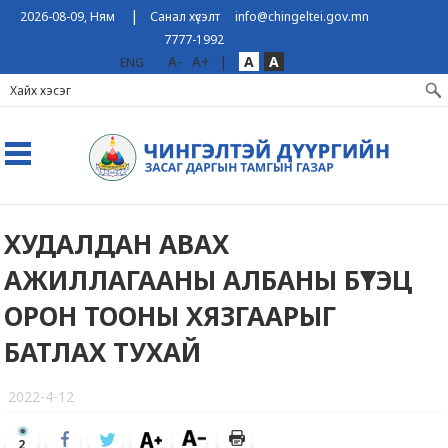
|
2026-08-09, Ням
Санал хүсэлт
info@chingeltei.gov.mn
7777-1992
A-
A+
|
A
A
ENG
ХУДАЛДАН АВАХ
АЖИЛЛАГААНЫ АЛБАНЫ БҮТЭЦ
ОРОН ТООНЫ ХЯЗГААРЫГ
БАТЛАХ ТУХАЙ
2022-4-12
2