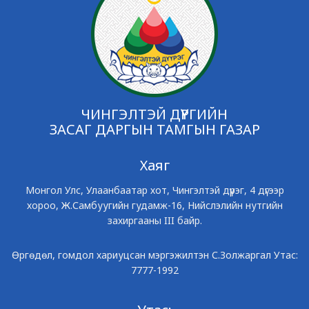
ЧИНГЭЛТЭЙ ДҮҮРГИЙН
ЗАСАГ ДАРГЫН ТАМГЫН ГАЗАР
Хаяг
Монгол Улс, Улаанбаатар хот, Чингэлтэй дүүрэг, 4 дүгээр
хороо, Ж.Самбуугийн гудамж-16, Нийслэлийн нутгийн
захиргааны III байр.
Өргөдөл, гомдол хариуцсан мэргэжилтэн С.Золжаргал Утас:
7777-1992