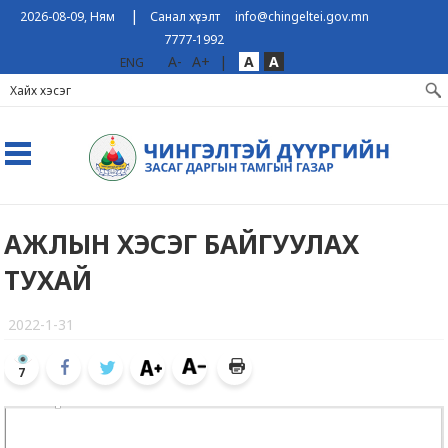
|
2026-08-09, Ням
Санал хүсэлт
info@chingeltei.gov.mn
7777-1992
A-
A+
|
A
A
ENG
АЖЛЫН ХЭСЭГ БАЙГУУЛАХ
ТУХАЙ
2022-1-31
7