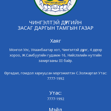
ЧИНГЭЛТЭЙ ДҮҮРГИЙН
ЗАСАГ ДАРГЫН ТАМГЫН ГАЗАР
Хаяг
Монгол Улс, Улаанбаатар хот, Чингэлтэй дүүрэг, 4 дүгээр
хороо, Ж.Самбуугийн гудамж-16, Нийслэлийн нутгийн
захиргааны III байр.
Өргөдөл, гомдол хариуцсан мэргэжилтэн С.Золжаргал Утас:
7777-1992
Утас:
7777-1992
Мэйл