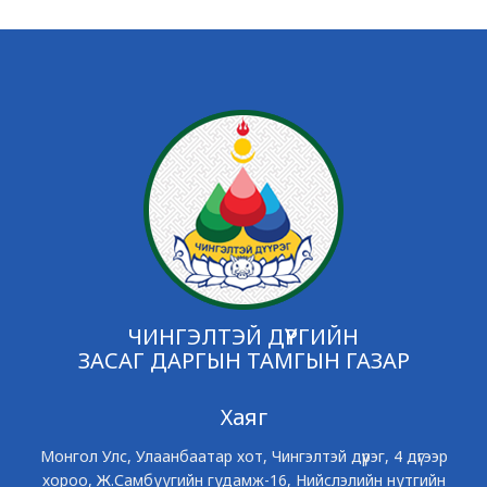
ЧИНГЭЛТЭЙ ДҮҮРГИЙН
ЗАСАГ ДАРГЫН ТАМГЫН ГАЗАР
Хаяг
Монгол Улс, Улаанбаатар хот, Чингэлтэй дүүрэг, 4 дүгээр
хороо, Ж.Самбуугийн гудамж-16, Нийслэлийн нутгийн