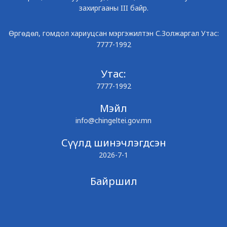
захиргааны III байр.
Өргөдөл, гомдол хариуцсан мэргэжилтэн С.Золжаргал Утас:
7777-1992
Утас:
7777-1992
Мэйл
info@chingeltei.gov.mn
Сүүлд шинэчлэгдсэн
2026-7-1
Байршил