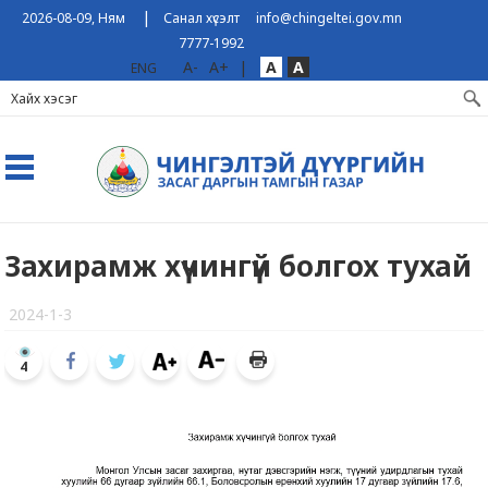
|
2026-08-09, Ням
Санал хүсэлт
info@chingeltei.gov.mn
7777-1992
A-
A+
|
A
A
ENG
Захирамж хүчингүй болгох тухай
2024-1-3
4