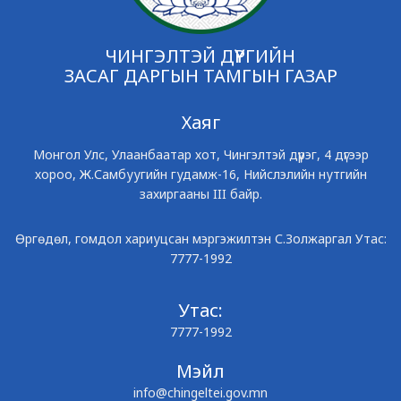
ЧИНГЭЛТЭЙ ДҮҮРГИЙН
ЗАСАГ ДАРГЫН ТАМГЫН ГАЗАР
Хаяг
Монгол Улс, Улаанбаатар хот, Чингэлтэй дүүрэг, 4 дүгээр
хороо, Ж.Самбуугийн гудамж-16, Нийслэлийн нутгийн
захиргааны III байр.
Өргөдөл, гомдол хариуцсан мэргэжилтэн С.Золжаргал Утас:
7777-1992
Утас:
7777-1992
Мэйл
info@chingeltei.gov.mn