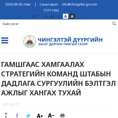
|
2026-08-09, Ням
Санал хүсэлт
info@chingeltei.gov.mn
7777-1992
A-
A+
|
A
A
ENG
ГАМШГААС ХАМГААЛАХ
СТРАТЕГИЙН КОМАНД ШТАБЫН
ДАДЛАГА СУРГУУЛИЙН БЭЛТГЭЛ
АЖЛЫГ ХАНГАХ ТУХАЙ
2023-6-12
2