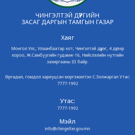
ЧИНГЭЛТЭЙ ДҮҮРГИЙН
ЗАСАГ ДАРГЫН ТАМГЫН ГАЗАР
Хаяг
Монгол Улс, Улаанбаатар хот, Чингэлтэй дүүрэг, 4 дүгээр
хороо, Ж.Самбуугийн гудамж-16, Нийслэлийн нутгийн
захиргааны III байр.
Өргөдөл, гомдол хариуцсан мэргэжилтэн С.Золжаргал Утас:
7777-1992
Утас:
7777-1992
Мэйл
info@chingeltei.gov.mn