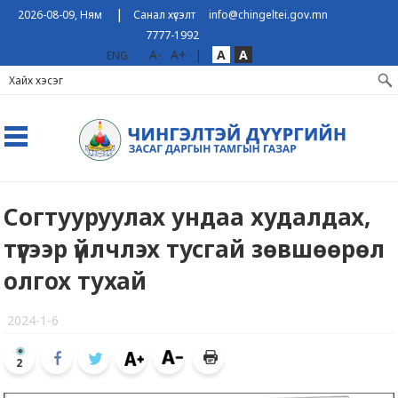
|
2026-08-09, Ням
Санал хүсэлт
info@chingeltei.gov.mn
7777-1992
A-
A+
|
A
A
ENG
Согтууруулах ундаа худалдах,
түүгээр үйлчлэх тусгай зөвшөөрөл
олгох тухай
2024-1-6
2