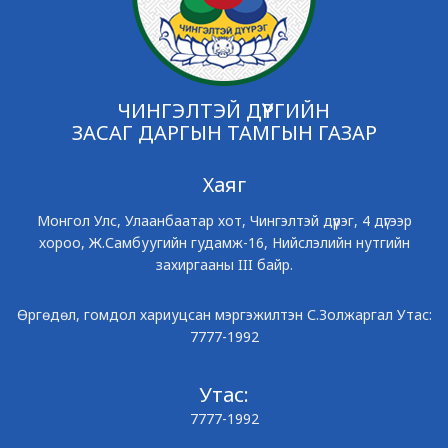
ЧИНГЭЛТЭЙ ДҮҮРГИЙН
ЗАСАГ ДАРГЫН ТАМГЫН ГАЗАР
Хаяг
Монгол Улс, Улаанбаатар хот, Чингэлтэй дүүрэг, 4 дүгээр
хороо, Ж.Самбуугийн гудамж-16, Нийслэлийн нутгийн
захиргааны III байр.
Өргөдөл, гомдол хариуцсан мэргэжилтэн С.Золжаргал Утас:
7777-1992
Утас:
7777-1992