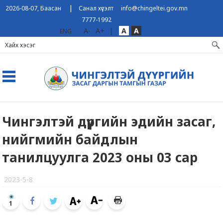
|
2026-08-07, Баасан
Санал хүсэлт
info@chingeltei.gov.mn
7777-1992
A-
A+
|
A
A
ENG
Чингэлтэй дүүргийн эдийн засаг,
нийгмийн байдлын
танилцуулга 2023 оны 03 сар
2023-5-8
1