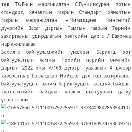
төв ТӨҮГ-ын мэргэжилтэн С.Гүнчинсүрэн, Хотын
стандарт, хяналтын газрын Стандарт, хяналтын
газрын мэргэжилтэн н.Чимэдцэеэ, Чингэлтэй
дүүргийн Засаг даргын Тамгын газрын Төрийн
захиргааны удирдлагын хэлтсийн дарга Л.Баярмаа
нар ажиллалаа.
Барилга байгууламжийн үнэлгээг Барилга, хот
байгуулалтын яамны Төрийн нарийн бичгийн
даргын 2022 оны А/169 дүгээр тушаалын 4 дүгээр
хавсралтаар батлагдсан Нийслэл дэх төр захиргааны
байгуулагуудын зарим барилгуудын саадгүй байдал,
хүртээмжийн байдлыг үнэлэх шалгуурын дагуу
үнэлсэн юм.