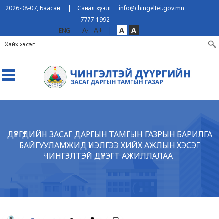
|
2026-08-07, Баасан
Санал хүсэлт
info@chingeltei.gov.mn
7777-1992
A-
A+
|
A
A
ENG
ДҮҮРГҮҮДИЙН ЗАСАГ ДАРГЫН ТАМГЫН ГАЗРЫН БАРИЛГА
БАЙГУУЛАМЖИД ҮНЭЛГЭЭ ХИЙХ АЖЛЫН ХЭСЭГ
ЧИНГЭЛТЭЙ ДҮҮРЭГТ АЖИЛЛАЛАА