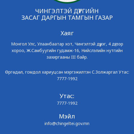
ЧИНГЭЛТЭЙ ДҮҮРГИЙН
ЗАСАГ ДАРГЫН ТАМГЫН ГАЗАР
Хаяг
Монгол Улс, Улаанбаатар хот, Чингэлтэй дүүрэг, 4 дүгээр
хороо, Ж.Самбуугийн гудамж-16, Нийслэлийн нутгийн
захиргааны III байр.
Өргөдөл, гомдол хариуцсан мэргэжилтэн С.Золжаргал Утас:
7777-1992
Утас:
7777-1992
Мэйл
info@chingeltei.gov.mn