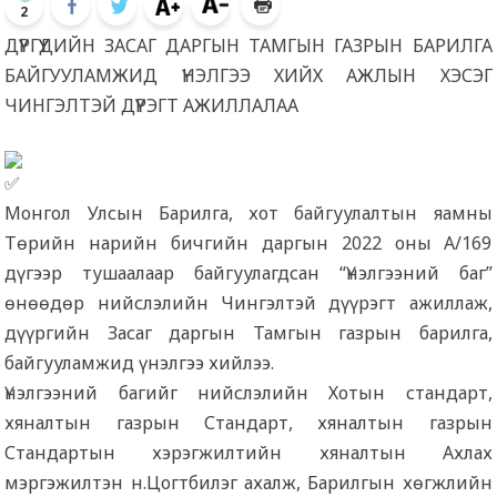
2
ДҮҮРГҮҮДИЙН ЗАСАГ ДАРГЫН ТАМГЫН ГАЗРЫН БАРИЛГА
БАЙГУУЛАМЖИД ҮНЭЛГЭЭ ХИЙХ АЖЛЫН ХЭСЭГ
ЧИНГЭЛТЭЙ ДҮҮРЭГТ АЖИЛЛАЛАА
Монгол Улсын Барилга, хот байгуулалтын яамны
Төрийн нарийн бичгийн даргын 2022 оны А/169
дүгээр тушаалаар байгуулагдсан “Үнэлгээний баг”
өнөөдөр нийслэлийн Чингэлтэй дүүрэгт ажиллаж,
дүүргийн Засаг даргын Тамгын газрын барилга,
байгууламжид үнэлгээ хийлээ.
Үнэлгээний багийг нийслэлийн Хотын стандарт,
хяналтын газрын Стандарт, хяналтын газрын
Стандартын хэрэгжилтийн
хяналтын Ахлах
мэргэжилтэн н.Цогтбилэг ахалж, Барилгын хөгжлийн