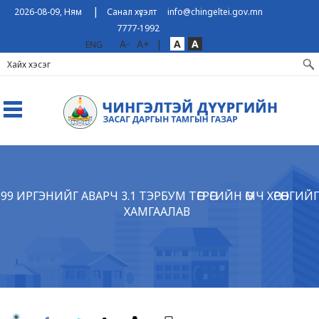
|
2026-08-09, Ням
Санал хүсэлт
info@chingeltei.gov.mn
7777-1992
A-
A+
|
A
A
ENG
99 ИРГЭНИЙГ АВАРЧ 3.1 ТЭРБУМ ТӨГРӨГИЙН ӨМЧ ХӨРӨНГИЙГ
ХАМГААЛАВ