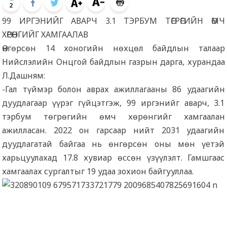
2
99 ИРГЭНИЙГ АВАРЧ 3.1 ТЭРБУМ ТӨГРӨГИЙН ӨМЧ
ХӨРӨНГИЙГ ХАМГААЛАВ
Өнгөрсөн 14 хоногийн нөхцөл байдлын талаар
Нийслэлийн Онцгой байдлын газрын дарга, хурандаа
Л.Дашням:
-Гал түймэр болон аврах ажиллагааны 86 удаагийн
дуудлагаар үүрэг гүйцэтгэж, 99 иргэнийг аварч, 3.1
тэрбум төгрөгийн өмч хөрөнгийг хамгаалан
ажилласан. 2022 он гарсаар нийт 2031 удаагийн
дуудлагатай байгаа нь өнгөрсөн оны мөн үетэй
харьцуулахад 17.8 хувиар өссөн үзүүлэлт. Гамшгаас
хамгаалах сургалтыг 19 удаа зохион байгууллаа.