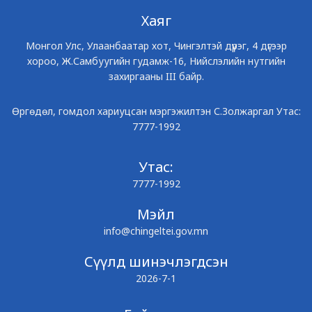
Хаяг
Монгол Улс, Улаанбаатар хот, Чингэлтэй дүүрэг, 4 дүгээр
хороо, Ж.Самбуугийн гудамж-16, Нийслэлийн нутгийн
захиргааны III байр.
Өргөдөл, гомдол хариуцсан мэргэжилтэн С.Золжаргал Утас:
7777-1992
Утас:
7777-1992
Мэйл
info@chingeltei.gov.mn
Сүүлд шинэчлэгдсэн
2026-7-1