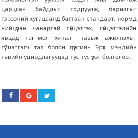
царцсан байдлыг тодруулж, барилгыг
гэрээний хугацаанд багтаан стандарт, нормд
нийцүүлэн чанартай гүйцэтгэх, гүйцэтгэлийн
явцад тогтмол хяналт тавьж ажиллахыг
гүйцэтгэгч тал болон дүүргийн Эрүүл мэндийн
төвийн удирдлагуудад тус тус үүрэг болголоо.