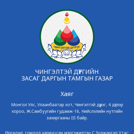
ЧИНГЭЛТЭЙ ДҮҮРГИЙН
ЗАСАГ ДАРГЫН ТАМГЫН ГАЗАР
Хаяг
Монгол Улс, Улаанбаатар хот, Чингэлтэй дүүрэг, 4 дүгээр
хороо, Ж.Самбуугийн гудамж-16, Нийслэлийн нутгийн
захиргааны III байр.
Өргөдөл, гомдол хариуцсан мэргэжилтэн С.Золжаргал Утас: