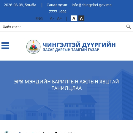
|
2026-08-08, Бямба
Санал хүсэлт
info@chingeltei.gov.mn
7777-1992
A-
A+
|
A
A
ENG
ЭРҮҮЛ МЭНДИЙН БАРИЛГЫН АЖЛЫН ЯВЦТАЙ
ТАНИЛЦЛАА