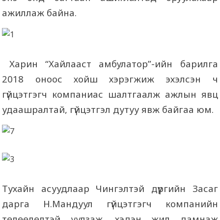
ажиллаж байна.
Харин “Хайлааст амбулатор”-ийн барилга
2018 оноос хойш хэрэгжиж эхэлсэн ч
гүйцэтгэгч компаниас шалтгаалж ажлын явц
удаашралтай, гүйцэтгэл дутуу явж байгаа юм.
Тухайн асуудлаар Чингэлтэй дүүргийн Засаг
дарга Н.Мандуул гүйцэтгэгч компанийн
төлөөлөлтэй уулзаж, хэдэн жил дамнаж