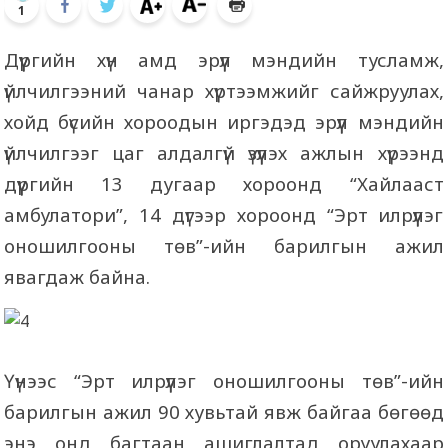
1
Дүүргийн хүн амд эрүүл мэндийн тусламж,
үйлчилгээний чанар хүртээмжийг сайжруулах,
хойд бүсийн хороодын иргэдэд эрүүл мэндийн
үйлчилгээг цаг алдалгүй үзүүлэх ажлын хүрээнд
дүүргийн 13 дугаар хороонд “Хайлааст
амбулатори”, 14 дүгээр хороонд “Эрт илрүүлэг
оношилгооны төв”-ийн барилгын ажил
явагдаж байна.
Үүнээс “Эрт илрүүлэг оношилгооны төв”-ийн
барилгын ажил 90 хувьтай явж байгаа бөгөөд
энэ онд багтаан ашиглалтад оруулахаар