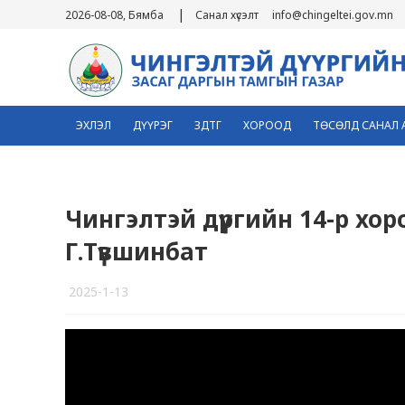
|
2026-08-08, Бямба
Санал хүсэлт
info@chingeltei.gov.mn
ЭХЛЭЛ
ДҮҮРЭГ
ЗДТГ
ХОРООД
ТӨСӨЛД САНАЛ 
Чингэлтэй дүүргийн 14-р х
Г.Түвшинбат
2025-1-13
6