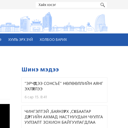
Э
ХУУЛЬ ЭРХ ЗҮЙ
ХОЛБОО БАРИХ
Шинэ мэдээ
"ЭРЧҮҮДЭЭ СОНСЪЁ" НӨЛӨӨЛЛИЙН АЯНГ
ЭХЛҮҮЛЛЭЭ
6 сар 15. 8:41
ЧИНГЭЛТЭЙ ,БАЯНЗҮРХ ,CҮХБААТАР
ДҮҮРГИЙН АХМАД НАСТНУУДЫН ЧУУЛГА
УУЛЗАЛТ ЗОХИОН БАЙГУУЛАГДЛАА