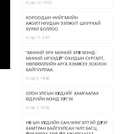
6 сар 12. 12:52
ХОРООДЫН НИЙГМИЙН
АЖИЛТНУУДЫН ЭЭЛЖИТ ШУУРХАЙ
ХУРАЛ БОЛЛОО
6 сар 11. 9:47
“МИНИЙ ЭРХ-МИНИЙ ЭРҮҮЛ МЭНД-
МИНИЙ ИРЭЭДҮЙ” ОХИДЫН СУРГАЛТ,
НӨЛӨӨЛЛИЙН АРГА ХЭМЖЭЭ ЗОХИОН
БАЙГУУЛЛАА.
6 сар 3. 14:40
ОЛОН УЛСЫН ХҮҮХДИЙГ ХАМГААЛАХ
ӨДРИЙН МЭНД ХҮРГЭЕ
6 сар 1. 10:35
НҮБ-ЫН ХҮҮХДИЙН САН,ЧИНГЭЛТЭЙ ДҮҮРЭГ
ХАМТРАН БАЙГУУЛСАН ЧИП БАГЦ
ҮЙЛВЭРЛЭХ ТӨВ ҮЙЛ АЖИЛГААГАА