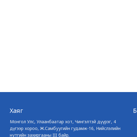
Хаяг
Монгол Улс, Улаанбаатар хот, Чингэлтэй дүүрэг, 4
дүгээр хороо, Ж.Самбуугийн гудамж-16, Нийслэлийн
нутгийн захиргааны III байр.