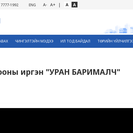
A-
A+
|
A
A
7777-1992
ENG
АВАХ
ЧИНГЭЛТЭЙН МЭДЭЭ
ИЛ ТОД БАЙДАЛ
ТӨРИЙН ҮЙЛЧИЛГЭ
орооны иргэн "УРАН БАРИМАЛЧ"