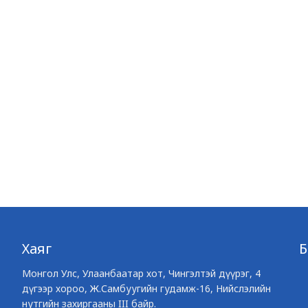
Хаяг
Монгол Улс, Улаанбаатар хот, Чингэлтэй дүүрэг, 4
дүгээр хороо, Ж.Самбуугийн гудамж-16, Нийслэлийн
нутгийн захиргааны III байр.