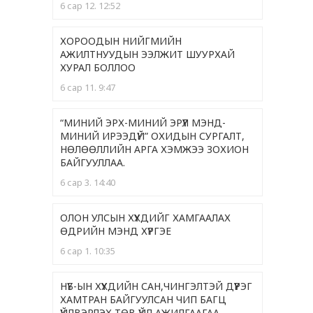
6 сар 12. 12:52
ХОРООДЫН НИЙГМИЙН
АЖИЛТНУУДЫН ЭЭЛЖИТ ШУУРХАЙ
ХУРАЛ БОЛЛОО
6 сар 11. 9:47
“МИНИЙ ЭРХ-МИНИЙ ЭРҮҮЛ МЭНД-
МИНИЙ ИРЭЭДҮЙ” ОХИДЫН СУРГАЛТ,
НӨЛӨӨЛЛИЙН АРГА ХЭМЖЭЭ ЗОХИОН
БАЙГУУЛЛАА.
6 сар 3. 14:40
ОЛОН УЛСЫН ХҮҮХДИЙГ ХАМГААЛАХ
ӨДРИЙН МЭНД ХҮРГЭЕ
6 сар 1. 10:35
НҮБ-ЫН ХҮҮХДИЙН САН,ЧИНГЭЛТЭЙ ДҮҮРЭГ
ХАМТРАН БАЙГУУЛСАН ЧИП БАГЦ
ҮЙЛВЭРЛЭХ ТӨВ ҮЙЛ АЖИЛГААГАА