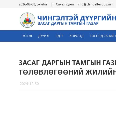
|
2026-08-08, Бямба
Санал хүсэлт
info@chingeltei.gov.mn
ЭХЛЭЛ
ДҮҮРЭГ
ЗДТГ
ХОРООД
ТӨСӨЛД САНАЛ 
ЗАСАГ ДАРГЫН ТАМГЫН ГАЗ
ТӨЛӨВЛӨГӨӨНИЙ ЖИЛИЙН
2024-12-30
4