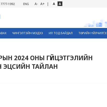
A-
A+
|
A
A
7777-1992
ENG
АВАХ
ЧИНГЭЛТЭЙН МЭДЭЭ
ИЛ ТОД БАЙДАЛ
ТӨРИЙН ҮЙЛЧИЛГЭ
РЫН 2024 ОНЫ ГҮЙЦЭТГЭЛИЙН
 ЭЦСИЙН ТАЙЛАН