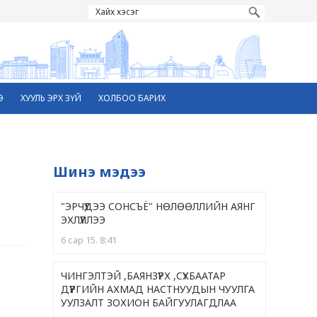
Э
ХУУЛЬ ЭРХ ЗҮЙ
ХОЛБОО БАРИХ
Шинэ мэдээ
"ЭРЧҮҮДЭЭ СОНСЪЁ" НӨЛӨӨЛЛИЙН АЯНГ
ЭХЛҮҮЛЛЭЭ
6 сар 15. 8:41
ЧИНГЭЛТЭЙ ,БАЯНЗҮРХ ,CҮХБААТАР
ДҮҮРГИЙН АХМАД НАСТНУУДЫН ЧУУЛГА
УУЛЗАЛТ ЗОХИОН БАЙГУУЛАГДЛАА