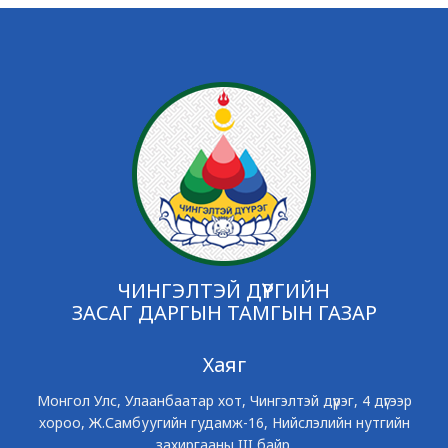
ЧИНГЭЛТЭЙ ДҮҮРГИЙН
ЗАСАГ ДАРГЫН ТАМГЫН ГАЗАР
Хаяг
Монгол Улс, Улаанбаатар хот, Чингэлтэй дүүрэг, 4 дүгээр
хороо, Ж.Самбуугийн гудамж-16, Нийслэлийн нутгийн
захиргааны III байр.