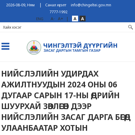
|
2026-08-09, Ням
Санал хүсэлт
info@chingeltei.gov.mn
7777-1992
A-
A+
|
A
A
ENG
НИЙСЛЭЛИЙН УДИРДАХ
АЖИЛТНУУДЫН 2024 ОНЫ 06
ДУГААР САРЫН 17-НЫ ӨДРИЙН
ШУУРХАЙ ЗӨВЛӨГӨӨН ДЭЭР
НИЙСЛЭЛИЙН ЗАСАГ ДАРГА БӨГӨӨД
УЛААНБААТАР ХОТЫН