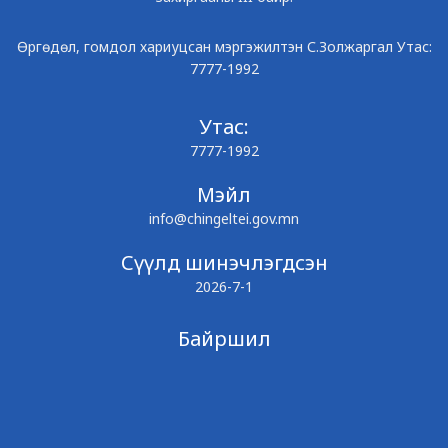
Өргөдөл, гомдол хариуцсан мэргэжилтэн С.Золжаргал Утас:
7777-1992
Утас:
7777-1992
Мэйл
info@chingeltei.gov.mn
Сүүлд шинэчлэгдсэн
2026-7-1
Байршил