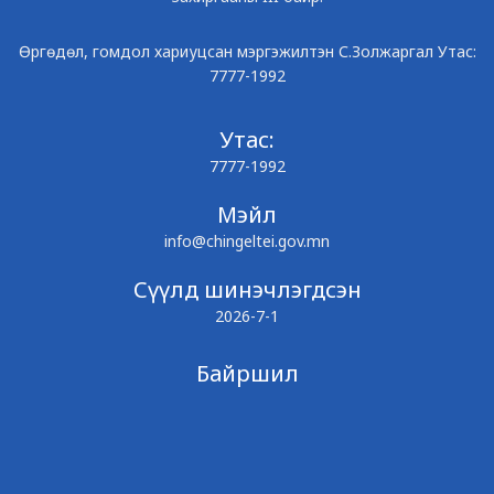
Өргөдөл, гомдол хариуцсан мэргэжилтэн С.Золжаргал Утас:
7777-1992
Утас:
7777-1992
Мэйл
info@chingeltei.gov.mn
Сүүлд шинэчлэгдсэн
2026-7-1
Байршил