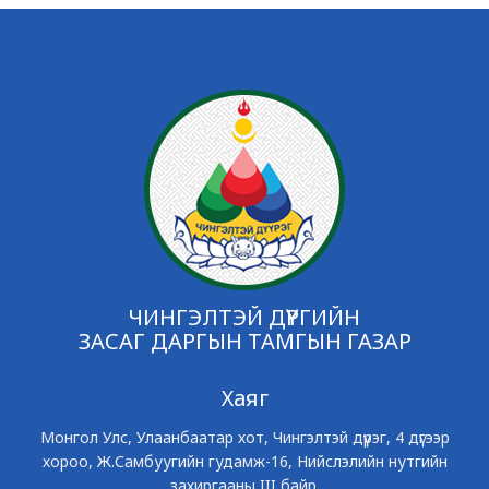
ЧИНГЭЛТЭЙ ДҮҮРГИЙН
ЗАСАГ ДАРГЫН ТАМГЫН ГАЗАР
Хаяг
Монгол Улс, Улаанбаатар хот, Чингэлтэй дүүрэг, 4 дүгээр
хороо, Ж.Самбуугийн гудамж-16, Нийслэлийн нутгийн
захиргааны III байр.