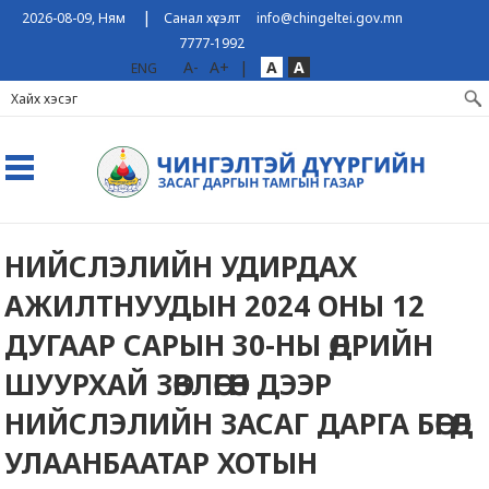
|
2026-08-09, Ням
Санал хүсэлт
info@chingeltei.gov.mn
7777-1992
A-
A+
|
A
A
ENG
НИЙСЛЭЛИЙН УДИРДАХ
АЖИЛТНУУДЫН 2024 ОНЫ 12
ДУГААР САРЫН 30-НЫ ӨДРИЙН
ШУУРХАЙ ЗӨВЛӨГӨӨН ДЭЭР
НИЙСЛЭЛИЙН ЗАСАГ ДАРГА БӨГӨӨД
УЛААНБААТАР ХОТЫН