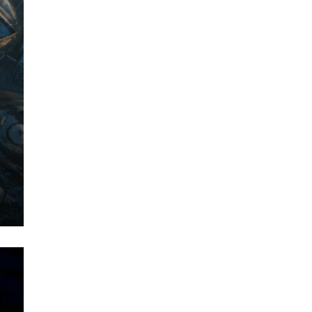
“СУДЛААЧ-2026” ЭРДЭМ
ШИНЖИЛГЭЭНИЙ БАГА ХУРЛЫН
ШИЛДГҮҮД ТОДОРЛОО
5 сар 12. 16:10
МОНГОЛ УЛСЫН ЕРӨНХИЙЛӨГЧИЙН
САНААЧИЛСАН ᠌᠌᠌᠌"ТЭРБУМ МОД"
ҮНДЭСНИЙ ХӨДӨЛГӨӨН ОРОН ДАЯАР
ҮРГЭЛЖИЛЖ БАЙНА
5 сар 10. 16:03
ЧИНГЭЛТЭЙ ДҮҮРГИЙН ХАМТРАН
ХЭРЭГЖҮҮЛЖ БУЙ "ДЭЭРЭЛХЭЛТИЙГ
ТАНЬЖ МЭДЬЕ" АМЖИЛТТАЙ
ХЭРЭГЖИЖ БАЙНА
5 сар 8. 13:57
“ИДЭВТЭЙ НАСЖИЛТ – ДАСГАЛ