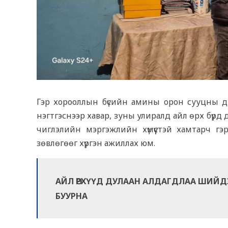
Гэр хорооллын бүсийн амины орон сууцны дул
нэгтгэснээр хавар, зуны улиралд айл өрх бүрд
чиглэлийн мэргэжлийн хүмүүстэй хамтарч гэр
зөвлөгөөг хүргэн ажиллах юм.
АЙЛ ӨРХҮҮД ДУЛААН АЛДАГДЛАА ШИЙДЭ
БУУРНА