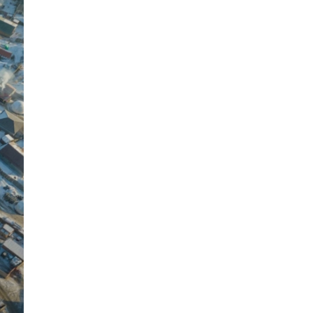
БОЛОВСРОЛЫН САЛБАРЫН
УДИРДЛАГУУДТАЙ УУЛЗЛАА
5 сар 22. 15:11
"МИНИЙ ЭРХ-МИНИЙ ЭРҮҮЛ МЭНД-
МИНИЙ ИРЭЭДҮЙ" ОХИДЫН СУРГАЛТ
АРГА ХЭМЖЭЭ ЗОХИОН БАЙГУУЛЛАА
5 сар 20. 14:29
ИРЭЭДҮЙД БЭЛТГЭХ ЭНТЕРПРАЙЗ
ХӨТӨЛБӨР ”-ИЙН ХААЛТЫН ҮЙЛ
АЖИЛЛАГАА БОЛЛОО
5 сар 18. 11:06
ЧИНГЭЛТЭЙ ДҮҮРГИЙН УДИРДАХ
АЖИЛТНУУДЫН ЭЭЛЖИТ ШУУРХАЙ
ЗӨВЛӨГӨӨН БОЛЛОО
5 сар 13. 15:54