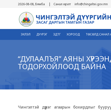
|
2026-08-08, Бямба
Санал хүсэлт
info@chingeltei.gov.mn
ЭХЛЭЛ
ДҮҮРЭГ
ЗДТГ
ХОРООД
ТӨСӨЛД САНАЛ 
“ДУЛААЛЪЯ” АЯНЫ ХҮРЭЭ
ТОДОРХОЙЛООД БАЙНА
4
Чингэлтэй дүүрэг агаарын бохирдлыг бууру