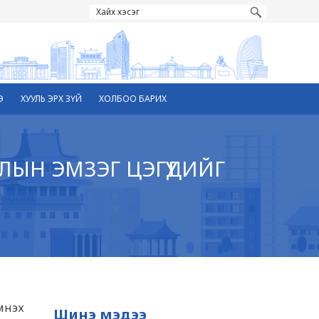
Э
ХУУЛЬ ЭРХ ЗҮЙ
ХОЛБОО БАРИХ
ЛЫН ЭМЗЭГ ЦЭГҮҮДИЙГ
мнэх
Шинэ мэдээ