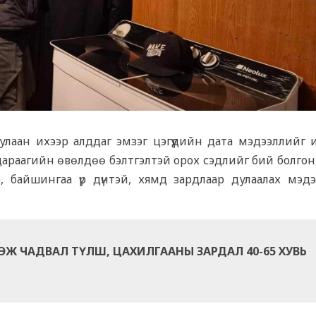
аан ихээр алддаг эмзэг цэгүүдийн дата мэдээллийг ий
 дараагийн өвөлдөө бэлтгэлтэй орох сэдлийг бий болгон
, байшингаа үр дүнтэй, хямд зардлаар дулаалах мэдэ
Ж ЧАДВАЛ ТҮЛШ, ЦАХИЛГААНЫ ЗАРДАЛ 40-65 ХУВЬ