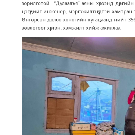
зорилготой “Дулаалъя” аяны хүрээнд дүүргий
цэгүүдийг инженер, мэргэжилтнүүдтэй хамтра
Өнгөрсөн долоо хоногийн хугацаанд нийт 356
зөвлөгөөг хүргэн, хэмжилт хийж ажиллаа.