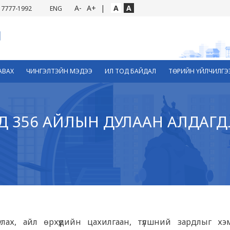
A-
A+
|
A
A
7777-1992
ENG
АВАХ
ЧИНГЭЛТЭЙН МЭДЭЭ
ИЛ ТОД БАЙДАЛ
ТӨРИЙН ҮЙЛЧИЛГЭ
НД 356 АЙЛЫН ДУЛААН АЛДАГД
улах, айл өрхүүдийн цахилгаан, түлшний зардлыг хэ