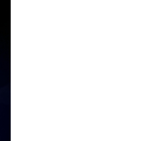
ХӨДӨЛГӨӨН ” АЯНЫ НЭЭЛТД
АХАМДУУДАА УРЬЖ БАЙНА
5 сар 8. 13:50
Худалдаа, үйлчилгээ эрхлэх мэдэгдлийг
Licence.mn цахим системээр хүлээн
авдаг боллоо.
5 сар 3. 14:34
ДҮҮРГИЙН АХМАДЫН ДУНД ЗОХИОН
БАЙГУУЛСАН “СПОРТ НААДАМ-2026”
ТЭМЦЭЭНИЙ АВАРГУУД ШАЛГАРЛАА
4 сар 15. 16:07
УРИАЛГА
3 сар 17. 18:04
ТЕНДЕРИЙН УРИЛГА
3 сар 13. 11:20