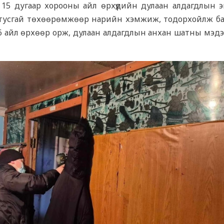
н 15 дугаар хорооны айл өрхүүдийн дулаан алдагдлын э
н тусгай төхөөрөмжөөр нарийн хэмжиж, тодорхойлж ба
 айл өрхөөр орж, дулаан алдагдлын анхан шатны мэдэ