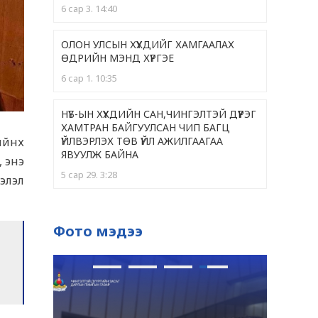
6 сар 3. 14:40
ОЛОН УЛСЫН ХҮҮХДИЙГ ХАМГААЛАХ
ӨДРИЙН МЭНД ХҮРГЭЕ
6 сар 1. 10:35
НҮБ-ЫН ХҮҮХДИЙН САН,ЧИНГЭЛТЭЙ ДҮҮРЭГ
ХАМТРАН БАЙГУУЛСАН ЧИП БАГЦ
ҮЙЛВЭРЛЭХ ТӨВ ҮЙЛ АЖИЛГААГАА
нхүү
ЯВУУЛЖ БАЙНА
, энэ
5 сар 29. 3:28
элэл
ЧИНГЭЛТЭЙ ДҮҮРГИЙН 399 ЭЭЖ "ЭХИЙН
АЛДАР "НЭГ, ХОЁРДУГААР ОДОНГООР
Фото мэдээ
ШАГНАГДЛАА
5 сар 28. 9:36
ОДОНТОЙ ЭЭЖҮҮДЭД ХҮНДЭТГЭЛ ҮЗҮҮЛЛЭЭ
5 сар 28. 9:33