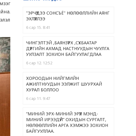
мзэг
йна.
"ЭРЧҮҮДЭЭ СОНСЪЁ" НӨЛӨӨЛЛИЙН АЯНГ
ЭХЛҮҮЛЛЭЭ
элэл
6 сар 15. 8:41
ЧИНГЭЛТЭЙ ,БАЯНЗҮРХ ,CҮХБААТАР
ДҮҮРГИЙН АХМАД НАСТНУУДЫН ЧУУЛГА
УУЛЗАЛТ ЗОХИОН БАЙГУУЛАГДЛАА
6 сар 12. 12:52
ХОРООДЫН НИЙГМИЙН
АЖИЛТНУУДЫН ЭЭЛЖИТ ШУУРХАЙ
ХУРАЛ БОЛЛОО
6 сар 11. 9:47
“МИНИЙ ЭРХ-МИНИЙ ЭРҮҮЛ МЭНД-
МИНИЙ ИРЭЭДҮЙ” ОХИДЫН СУРГАЛТ,
НӨЛӨӨЛЛИЙН АРГА ХЭМЖЭЭ ЗОХИОН
БАЙГУУЛЛАА.