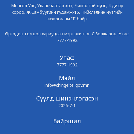
Монгол Улс, Улаанбаатар хот, Чингэлтэй дүүрэг, 4 дүгээр
хороо, Ж.Самбуугийн гудамж-16, Нийслэлийн нутгийн
захиргааны III байр.
Өргөдөл, гомдол хариуцсан мэргэжилтэн С.Золжаргал Утас:
7777-1992
Утас:
7777-1992
Мэйл
info@chingeltei.gov.mn
Сүүлд шинэчлэгдсэн
2026-7-1
Байршил