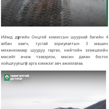
Иймд дүүргийн Онцгой комиссын шуурхай багийн 4
албан хаагч, тусгай зориулалтын 3 машин
механизмаар шуудуу гаргах, нийтийн эзэмшлийн
мөсийг ачиж тээвэрлэх, мөсөн далан босгох
хойшлуулшгүй арга хэмжээг авч ажиллалаа.