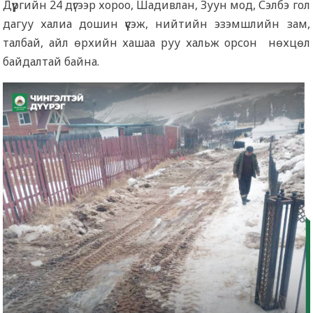
Дүүргийн 24 дүгээр хороо, Шадивлан, Зуун мод, Сэлбэ гол
дагуу халиа дошин үүсэж, нийтийн эзэмшлийн зам,
талбай, айл өрхийн хашаа руу хальж орсон нөхцөл
байдалтай байна.