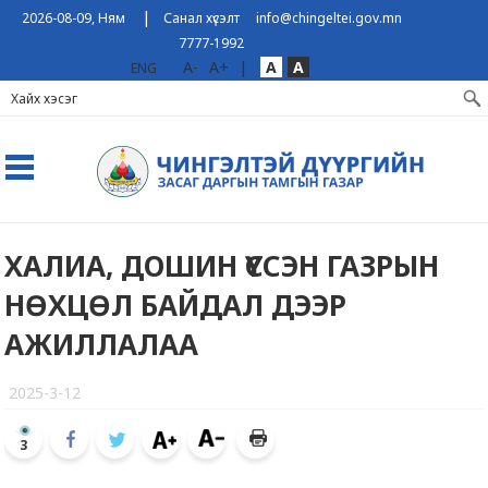
|
2026-08-09, Ням
Санал хүсэлт
info@chingeltei.gov.mn
7777-1992
A-
A+
|
A
A
ENG
ХАЛИА, ДОШИН ҮҮССЭН ГАЗРЫН
НӨХЦӨЛ БАЙДАЛ ДЭЭР
АЖИЛЛАЛАА
2025-3-12
3