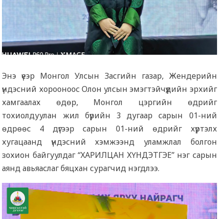
Энэ үеэр Монгол Улсын Засгийн газар, Жендерийн
үндэсний хорооноос Олон улсын эмэгтэйчүүдийн эрхийг
хамгаалах өдөр, Монгол цэргийн өдрийг
тохиолдуулан жил бүрийн 3 дугаар сарын 01-ний
өдрөөс 4 дүгээр сарын 01-ний өдрийг хүртэлх
хугацаанд үндэсний хэмжээнд уламжлал болгон
зохион байгуулдаг “ХАРИЛЦАН ХҮНДЭТГЭЕ” нэг сарын
аянд авьяаслаг бяцхан сурагчид нэгдлээ.