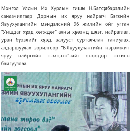
Монгол Улсын Их Хурлын гишүүн Н.Батсүмбэрэлийн
санаачилгаар Дорнын их яруу найрагч Бэгзийн
Явуухулангийн мэндэлсний 96 жилийн ойг угтан
“Уншдаг хүүхэд хөгждөг” аяны хүрээнд шүлэг, найраглал,
уран бүтээлийг хүүхэд, залууст сурталчлан таниулах,
алдаршуулах зорилгоор “Б.Явуухулангийн нэрэмжит
яруу найргийн тэмцээн”-ийг өнөөдөр зохион
байгууллаа.