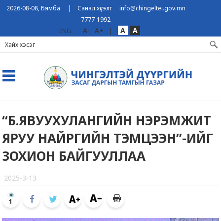
|
2026-08-08, Бямба
Санал хүсэлт
info@chingeltei.gov.mn
7777-1992
A-
A+
|
A
A
ENG
“Б.ЯВУУХУЛАНГИЙН НЭРЭМЖИТ
ЯРУУ НАЙРГИЙН ТЭМЦЭЭН”-ИЙГ
ЗОХИОН БАЙГУУЛЛАА
2025-3-13
1