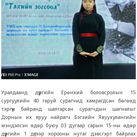
Уралдаанд дүүргийн Ерөнхий боловсролын 15
сургуулийн 40 гаруй сурагчид хамрагдсан бөгөөд
тэргүүн байранд шалгарсан сурагчдын шагналыг
Дорнын их яруу найрагч Бэгзийн Явуухулангийн
мэндэлсэн өдөр буюу 03 дугаар сарын 15-ны өдөр
дүүргийн 1 дүгээр хорооны нутаг дэвсгэрт байрлах