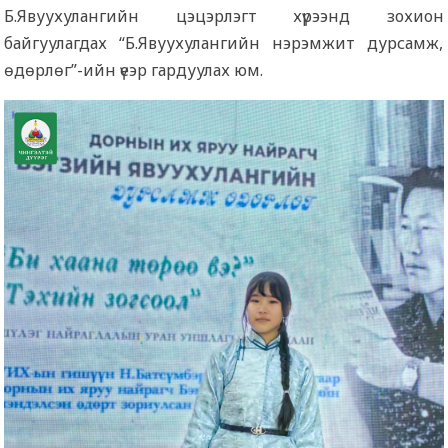
Б.Явуухулангийн цэцэрлэгт хүрээнд зохион
байгуулагдах “Б.Явуухулангийн нэрэмжит дурсамж,
өдөрлөг”-ийн үеэр гардуулах юм.