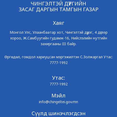
ЧИНГЭЛТЭЙ ДҮҮРГИЙН
ЗАСАГ ДАРГЫН ТАМГЫН ГАЗАР
Хаяг
Монгол Улс, Улаанбаатар хот, Чингэлтэй дүүрэг, 4 дүгээр
хороо, Ж.Самбуугийн гудамж-16, Нийслэлийн нутгийн
захиргааны III байр.
Өргөдөл, гомдол хариуцсан мэргэжилтэн С.Золжаргал Утас:
7777-1992
Утас:
7777-1992
Мэйл
info@chingeltei.gov.mn
Сүүлд шинэчлэгдсэн