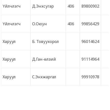
Үйлчлэгч
Д.Энхсугар
406
89800902
Үйлчлэгч
О.Оюун
406
99856429
Харуул
Б. Товуухорол
96014624
Харуул
Д.Ган-өлзий
91114964
Харуул
С.Энхжаргал
99910978