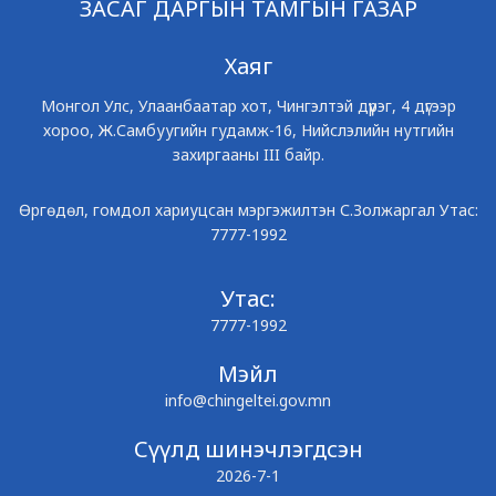
ЗАСАГ ДАРГЫН ТАМГЫН ГАЗАР
Хаяг
Монгол Улс, Улаанбаатар хот, Чингэлтэй дүүрэг, 4 дүгээр
хороо, Ж.Самбуугийн гудамж-16, Нийслэлийн нутгийн
захиргааны III байр.
Өргөдөл, гомдол хариуцсан мэргэжилтэн С.Золжаргал Утас:
7777-1992
Утас:
7777-1992
Мэйл
info@chingeltei.gov.mn
Сүүлд шинэчлэгдсэн
2026-7-1