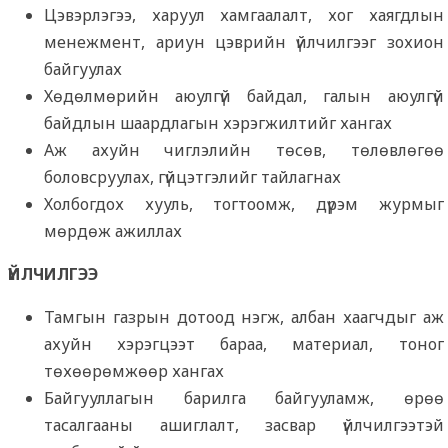
Цэвэрлэгээ, харуул хамгаалалт, хог хаягдлын
менежмент, ариун цэврийн үйлчилгээг зохион
байгуулах
Хөдөлмөрийн аюулгүй байдал, галын аюулгүй
байдлын шаардлагын хэрэгжилтийг хангах
Аж ахуйн чиглэлийн төсөв, төлөвлөгөө
боловсруулах, гүйцэтгэлийг тайлагнах
Холбогдох хууль, тогтоомж, дүрэм журмыг
мөрдөж ажиллах
ҮЙЛЧИЛГЭЭ
Тамгын газрын дотоод нэгж, албан хаагчдыг аж
ахуйн хэрэгцээт бараа, материал, тоног
төхөөрөмжөөр хангах
Байгууллагын барилга байгууламж, өрөө
тасалгааны ашиглалт, засвар үйлчилгээтэй