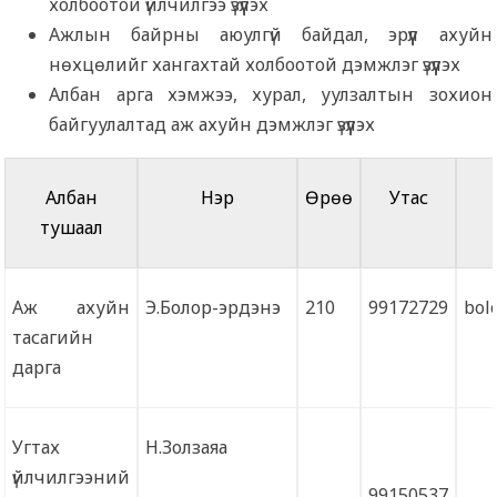
холбоотой үйлчилгээ үзүүлэх
Ажлын байрны аюулгүй байдал, эрүүл ахуйн
нөхцөлийг хангахтай холбоотой дэмжлэг үзүүлэх
Албан арга хэмжээ, хурал, уулзалтын зохион
байгуулалтад аж ахуйн дэмжлэг үзүүлэх
Албан
Нэр
Өрөө
Утас
тушаал
Аж ахуйн
Э.Болор-эрдэнэ
210
99172729
bol
тасагийн
дарга
Угтах
Н.Золзаяа
үйлчилгээний
99150537