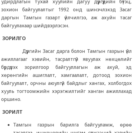
удирдлагын тухай хуулийн дагуу дүүргүүдийн бүтэц,
зохион байгуулалтыг 1992 онд шинэчлэхэд Засаг
даргын Тамгын газарт үйлчилгээ, аж ахуйн тасаг
байгуулахаар шийдвэрлэсэн.
ЗОРИЛГО
Дүүргийн Засаг дарга болон Тамгын газрын үйл
ажиллагааг хэвийн, тасралтгүй явуулах нөхцөлийг
бүрдүүлэх зорилгоор байгууллагын аж ахуй, эд
хөрөнгийн ашиглалт, хамгаалалт, дотоод зохион
байгуулалт, орчны аюулгүй байдлыг хангах, холбогдох
хууль тогтоомжийн хэрэгжилтийг ханган ажиллахад
оршино.
ЗОРИЛТ
Тамгын газрын барилга байгууламж, өрөө
тасалгаа, инженерийн шугам сүлжээний хэвийн