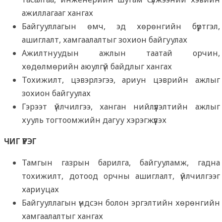
ажиллагааг хангах
Байгууллагын өмч, эд хөрөнгийн бүртгэл,
ашиглалт, хамгаалалтыг зохион байгуулах
Ажилтнуудын ажлын таатай орчин,
хөдөлмөрийн аюулгүй байдлыг хангах
Тохижилт, цэвэрлэгээ, ариун цэврийн ажлыг
зохион байгуулах
Гэрээт үйлчилгээ, ханган нийлүүлэлтийн ажлыг
хууль тогтоомжийн дагуу хэрэгжүүлэх
ЧИГ ҮҮРЭГ
Тамгын газрын барилга, байгууламж, гадна
тохижилт, дотоод орчны ашиглалт, үйлчилгээг
хариуцах
Байгууллагын үндсэн болон эргэлтийн хөрөнгийн
хамгаалалтыг хангах