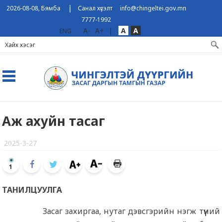
|
2026-08-08, Бямба
Санал хүсэлт
info@chingeltei.gov.mn
7777-1992
A-
A+
|
A
A
ENG
Аж ахуйн тасаг
2025-3-27
1
ТАНИЛЦУУЛГА
Засаг захиргаа, нутаг дэвсгэрийн нэгж түүний