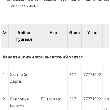
үнэлгээ хийнэ.
№
Албан
Нэр
Өрөө
Утас
тушаал
Хяналт-шинжилгээ, үнэлгээний хэлтэс
1
Хэлтсийн
317
77771992
дарга
2
Бодлогын
Г.Отгонтөгс
317
77771992
ot
баримт
ch