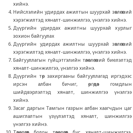
хийнэ.
Нийслэлийн удирдах ажилтын шуурхай зөвлөгөөний
хэрэгжилтэд хяналт-шинжилгээ, үнэлгээ хийнэ.
Дүүргийн удирдах ажилтны шуурхай хурлыг
зохион байгуулах
Дүүргийн удирдах ажилтны шуурхай зөвлөгөөний
хэрэгжилтэд хяналт-шинжилгээ, үнэлгээ хийнэ.
Байгууллагын гүйцэтгэлийн төлөвлөгөөний биелэлтэд
хяналт-шинжилгээ, үнэлгээ хийнэ.
Дүүргийн төр захиргааны байгууллагад иргэдээс
ирсэн албан бичиг, өргөдөл гомдлын
шийдвэрлэлтэд хяналт, шинжилгээ үнэлгээ
хийнэ.
Засаг даргын Тамгын газрын албан хаагчдын цаг
ашиглалтын үзүүлэлтэд хяналт, шинжилгээ
үнэлгээ хийнэ.
Төлөвлөгөөт болон төлөвлөгөөт бус хяналт-шинжилгээ,