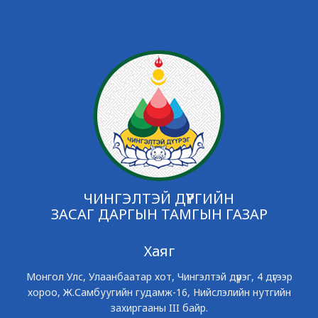
ЧИНГЭЛТЭЙ ДҮҮРГИЙН
ЗАСАГ ДАРГЫН ТАМГЫН ГАЗАР
Хаяг
Монгол Улс, Улаанбаатар хот, Чингэлтэй дүүрэг, 4 дүгээр
хороо, Ж.Самбуугийн гудамж-16, Нийслэлийн нутгийн
захиргааны III байр.