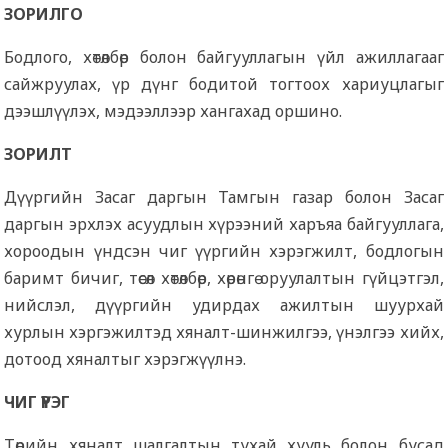
ЗОРИЛГО
Бодлого, хөтөлбөр болон байгууллагын үйл ажиллагааг
сайжруулах, үр дүнг бодитой тогтоох хариуцлагыг
дээшлүүлэх, мэдээллээр хангахад оршино.
ЗОРИЛТ
Дүүргийн Засаг даргын Тамгын газар болон Засаг
даргын эрхлэх асуудлын хүрээний харъяа байгууллага,
хороодын үндсэн чиг үүргийн хэрэгжилт, бодлогын
баримт бичиг, төсөл хөтөлбөр, хөрөнгө оруулалтын гүйцэтгэл,
нийслэл, дүүргийн удирдах ажилтын шуурхай
хурлын хэргэжилтэд хяналт-шинжилгээ, үнэлгээ хийх,
дотоод хяналтыг хэрэгжүүлнэ.
ЧИГ ҮҮРЭГ
Төрийн хяналт шалгалтын тухай хууль болон бусад