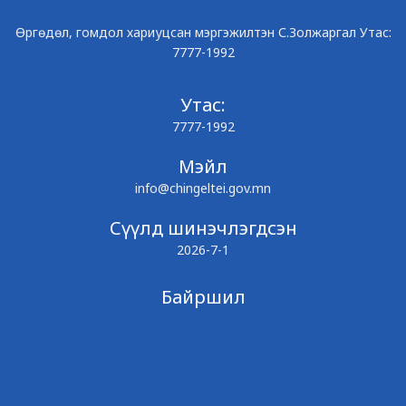
Өргөдөл, гомдол хариуцсан мэргэжилтэн С.Золжаргал Утас:
7777-1992
Утас:
7777-1992
Мэйл
info@chingeltei.gov.mn
Сүүлд шинэчлэгдсэн
2026-7-1
Байршил