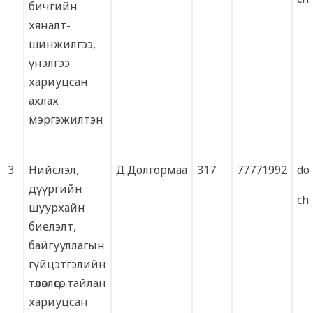
бичгийн
хяналт-
шинжилгээ,
үнэлгээ
хариуцсан
ахлах
мэргэжилтэн
3
Нийслэл,
Д.Долгормаа
317
77771992
do
дүүргийн
ch
шуурхайн
биелэлт,
байгууллагын
гүйцэтгэлийн
төлөвлөгөө, тайлан
хариуцсан