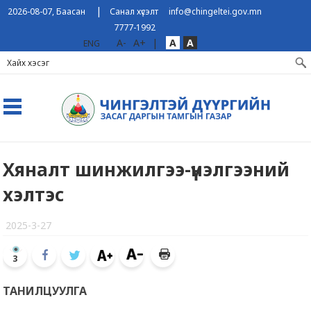
|
2026-08-07, Баасан
Санал хүсэлт
info@chingeltei.gov.mn
7777-1992
A-
A+
|
A
A
ENG
Хяналт шинжилгээ-үнэлгээний
хэлтэс
2025-3-27
3
ТАНИЛЦУУЛГА