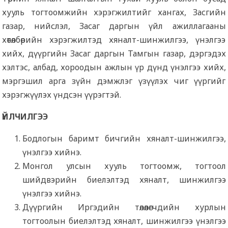
хууль тогтоомжийн хэрэгжилтийг хангах, Засгийн
газар, нийслэл, Засаг даргын үйл ажиллагааны
хөтөлбөрийн хэрэгжилтэд хяналт-шинжилгээ, үнэлгээ
хийх, дүүргийн Засаг даргын Тамгын газар, дэргэдэх
хэлтэс, албад, хороодын ажлын үр дүнд үнэлгээ хийх,
мэргэшил арга зүйн дэмжлэг үзүүлэх чиг үүргийг
хэрэгжүүлэх үндсэн үүрэгтэй.
ҮЙЛЧИЛГЭЭ
Бодлогын баримт бичгийн хяналт-шинжилгээ,
үнэлгээ хийнэ.
Монгол улсын хууль тогтоомж, тогтоол
шийдвэрийн биелэлтэд хяналт, шинжилгээ
үнэлгээ хийнэ.
Дүүргийн Иргэдийн төлөөлөгчдийн хурлын
тогтоолын биелэлтэд хяналт, шинжилгээ үнэлгээ