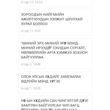
6 сар 12. 12:52
ХОРООДЫН НИЙГМИЙН
АЖИЛТНУУДЫН ЭЭЛЖИТ ШУУРХАЙ
ХУРАЛ БОЛЛОО
6 сар 11. 9:47
“МИНИЙ ЭРХ-МИНИЙ ЭРҮҮЛ МЭНД-
МИНИЙ ИРЭЭДҮЙ” ОХИДЫН СУРГАЛТ,
НӨЛӨӨЛЛИЙН АРГА ХЭМЖЭЭ ЗОХИОН
БАЙГУУЛЛАА.
6 сар 3. 14:40
ОЛОН УЛСЫН ХҮҮХДИЙГ ХАМГААЛАХ
ӨДРИЙН МЭНД ХҮРГЭЕ
6 сар 1. 10:35
НҮБ-ЫН ХҮҮХДИЙН САН,ЧИНГЭЛТЭЙ ДҮҮРЭГ
ХАМТРАН БАЙГУУЛСАН ЧИП БАГЦ
ҮЙЛВЭРЛЭХ ТӨВ ҮЙЛ АЖИЛГААГАА