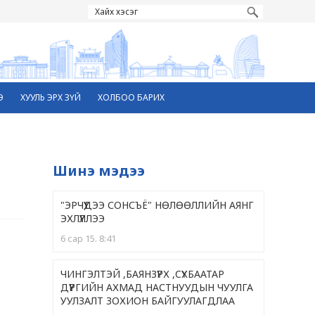
Э
ХУУЛЬ ЭРХ ЗҮЙ
ХОЛБОО БАРИХ
Шинэ мэдээ
"ЭРЧҮҮДЭЭ СОНСЪЁ" НӨЛӨӨЛЛИЙН АЯНГ
ЭХЛҮҮЛЛЭЭ
6 сар 15. 8:41
ЧИНГЭЛТЭЙ ,БАЯНЗҮРХ ,CҮХБААТАР
ДҮҮРГИЙН АХМАД НАСТНУУДЫН ЧУУЛГА
УУЛЗАЛТ ЗОХИОН БАЙГУУЛАГДЛАА