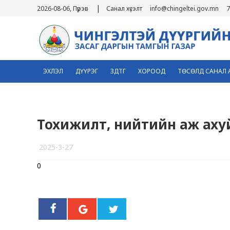
|
2026-08-06, Пүрэв
Санал хүсэлт
info@chingeltei.gov.mn
7
ЭХЛЭЛ
ДҮҮРЭГ
ЗДТГ
ХОРООД
ТӨСӨЛД САНАЛ 
Тохижилт, нийтийн аж аху
2025-3-27
0
4