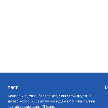
Хаяг
Монгол Улс, Улаанбаатар хот, Чингэлтэй дүүрэг, 4
дүгээр хороо, Ж.Самбуугийн гудамж-16, Нийслэлийн
нутгийн захиргааны III байр.