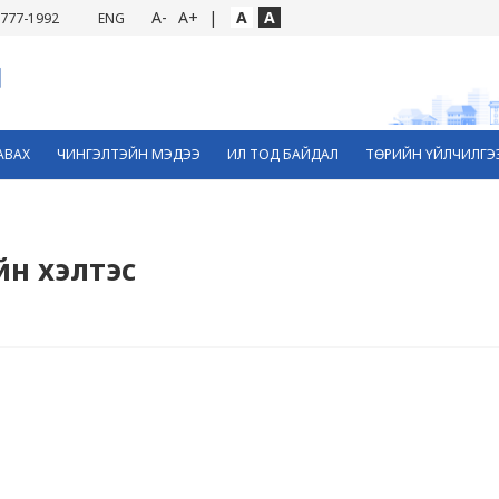
A-
A+
|
A
A
777-1992
ENG
АВАХ
ЧИНГЭЛТЭЙН МЭДЭЭ
ИЛ ТОД БАЙДАЛ
ТӨРИЙН ҮЙЛЧИЛГЭ
йн хэлтэс